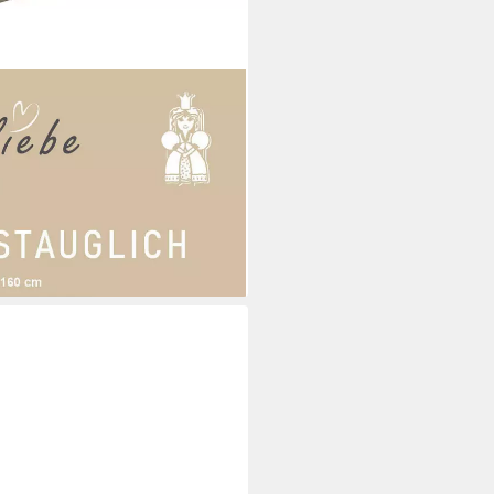
mit Synchronauszug, Breite 160-
i dir