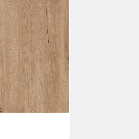
arz, Ausziehbar 130-210 (2x40
chwarz matt
i dir