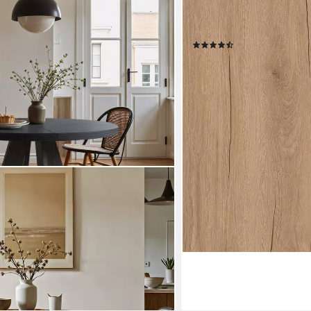
Personen Tischbeine schw
intern); 36mm; V-Säule; s
(56)
358,00 €
UVP
589,00 €
-39%
lieferbar - in 6-7 Werktagen be
+7
sch, Küchentisch für Esszimmer
en bei dir