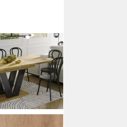
0–210cm ausziehbar für 8