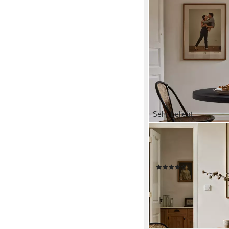
Sehr beliebt
TRIBESIGNS
Esstisch Runder Essti
Wohnzimmer, 120 cm
(54)
149,99 €
UVP
269,99 €
-44%
lieferbar - in 7-9 Werktag
+2