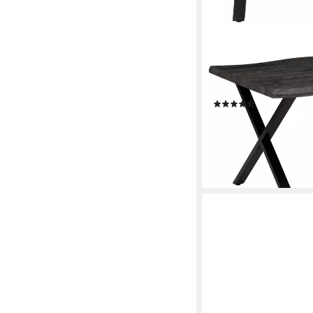
HELA
Esstisch GRETA, Baum
Größen, 46mm Stärke
(85)
ab 189,99 €
UVP
300,9
-37%
lieferbar - in 2-4 Werktag