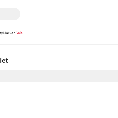
ty
Marken
Sale
let