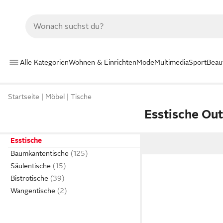
Alle Kategorien
Wohnen & Einrichten
Mode
Multimedia
Sport
Beau
Startseite
Möbel
Tische
Esstische Out
Esstische
Baumkantentische
Säulentische
Bistrotische
Wangentische