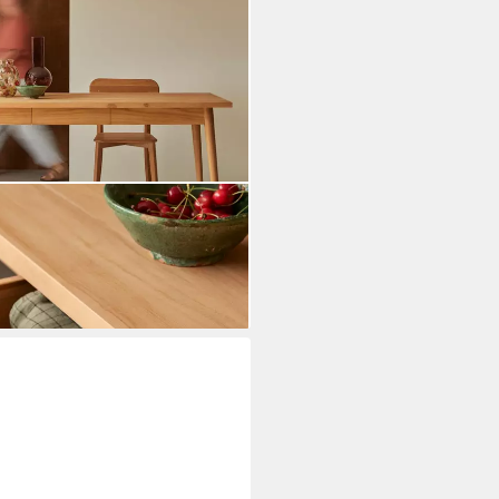
kholz massiv Esszimmer Tisch
ei dir