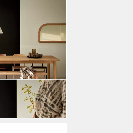
 massivem Teakholz Noah
ei dir