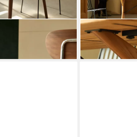
TIKAMOON
che aus massivem Kiefernholz 4 Pers.
Esstisch Ausziehbarer Tisc
Martin
gen bei dir
1.708,90 €
lieferbar - in 8-10 Werktagen b