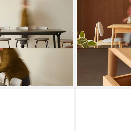
TIKAMOON
aus massiver Eiche black 6-12 Pers.
Esstisch Esstisch aus Tea
180x80 cm neu Tikamoon
843,90 €
gen bei dir
lieferbar - in 8-10 Werktagen b