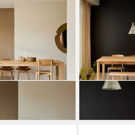
TIKAMOON
h aus massivem Eichenholz 180x90
Esstisch Ausziehtisch aus
1.818,90 €
lieferbar - in 8-10 Werktagen b
gen bei dir