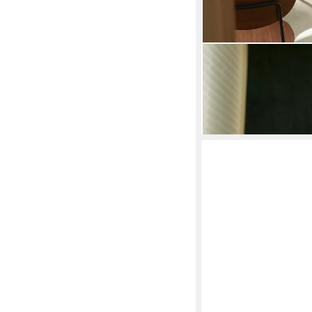
TIKAMOON
Esstisch Lazare - Tis
473,90 €
lieferbar - in 8-10 Werkta