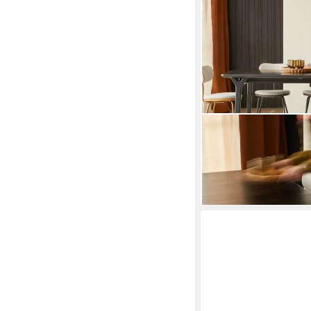
TIKAMOON
Esstisch Ausziehtisch 
Clara
2.148,90 €
lieferbar - in 8-10 Werkta