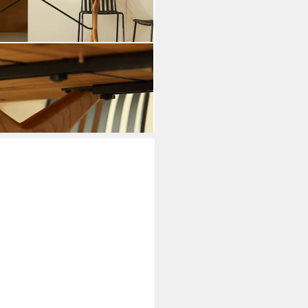
h aus massiver Eiche, 6-12 Pers.
ei dir