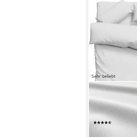
Sehr beliebt
OTTO HOME
Bettwäsche Luisa, Renf
4 Qualitäten für dein 
Schlafgefühl (von Kom
Premium)
(277)
ab 18,99 €
UVP
41,99 €
-55%