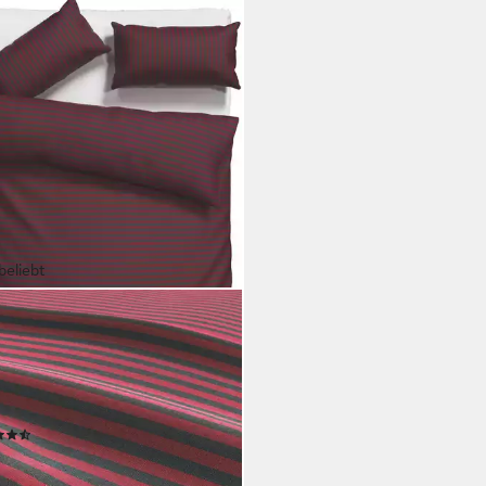
beliebt
O BANANI
wäsche Jassen, Renforcé, 2
ig, moderne Bettwäsche aus
wolle, Streifen-Design,
ere Qualitäten
(669)
2,99 €
UVP
40,99 €
%