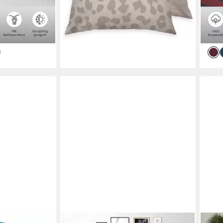
lieferbar - in 1-2 Werktagen bei dir
en bei dir
liefe