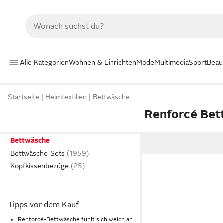
Alle Kategorien
Wohnen & Einrichten
Mode
Multimedia
Sport
Beau
Startseite
Heimtextilien
Bettwäsche
Renforcé Bet
Bettwäsche
Bettwäsche-Sets
Kopfkissenbezüge
Tipps vor dem Kauf
Renforcé-Bettwäsche fühlt sich weich an