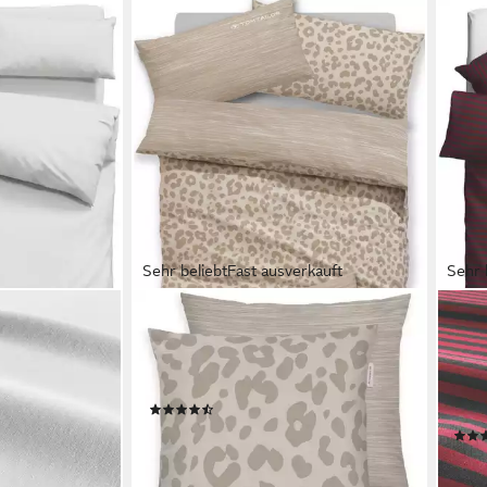
Sehr beliebt
Fast ausverkauft
Sehr 
TOM TAILOR HOME
BRUN
orcé, 2 teilig,
Bettwäsche Ellja, Renforcé, 3 teilig,
Bett
perfektes
in Gr. 135x200 oder 155x220 cm,
teil
fort bis
100% Baumwolle, Leo Design
Baum
(49)
mehr
29,49 €
UVP
39,99 €
ab 2
-26%
-44