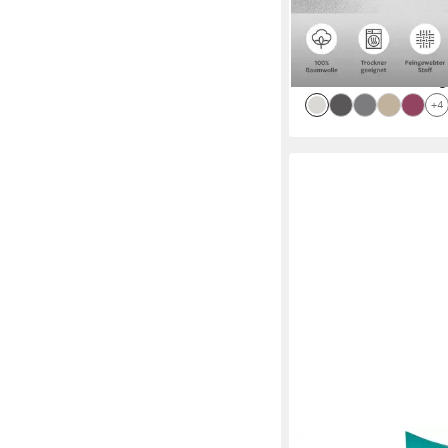
lieferbar - in 1-2 Werktag
+4