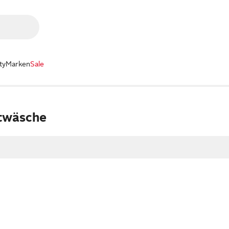
ty
Marken
Sale
twäsche