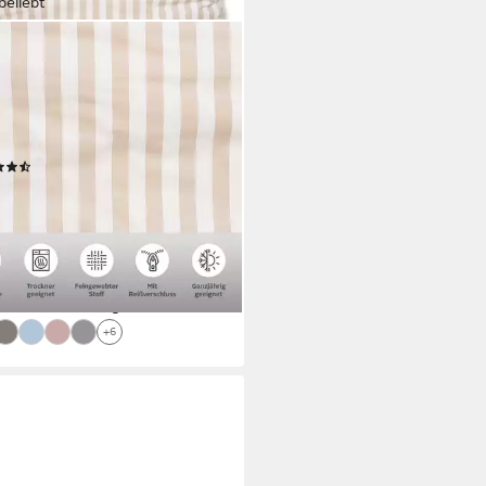
beliebt
O HOME
ebettwäsche Greta, Renforcé,
lig, Bettwäsche mit Streifen in
chiedenen Qualitäten, ab
x200 cm
(2679)
9,99 €
UVP
43,99 €
%
rbar - in 1-2 Werktagen bei dir
+6