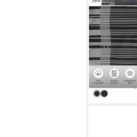
Sehr beliebt
BRUNO BANANI
Bettwäsche Cameo in
oder 155x220 cm, Renf
Bettwäsche aus Baumw
Bettwäsche im Streif
(355)
ab 26,49 €
UVP
47,99 
-45%
lieferbar - in 1-2 Werktag