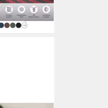
rbar - in 1-2 Werktagen bei dir
+4