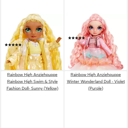
RAINBOW HIGH
RAINBOW HIGH
Anziehpuppe Winter
Anziehpuppe Winter
Wonderland Doll - Sunny
Wonderland Doll - Bella (Pink)
(9)
(Yellow)
29,20 €
UVP
38,99 €
(8)
ab 34,95 €
UVP
38,99 €
-25%
lieferbar - in 1-2 Werktagen bei dir
-10%
lieferbar - in 1-2 Werktagen bei dir
Rainbow High Anziehpuppe
Rainbow High Anziehpuppe
Rainbow High Swim & Style
Winter Wonderland Doll - Violet
Fashion Doll- Sunny (Yellow)
(Purple)