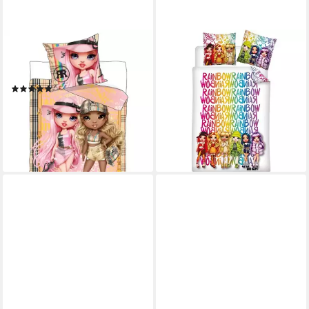
RAINBOW HIGH
RAINBOW HIGH
Bettwäsche Rainbow High
Bettwäsche Set Poly-
Bettwäsche 140 x 200 cm
Baumwolle Decke &
(2)
Kissenbezug 140x200 +
29,99 €
65x65 cm
lieferbar - in 2-3 Werktagen bei dir
34,95 €
49,95 €
-30%
lieferbar - in 4-5 Werktagen bei dir