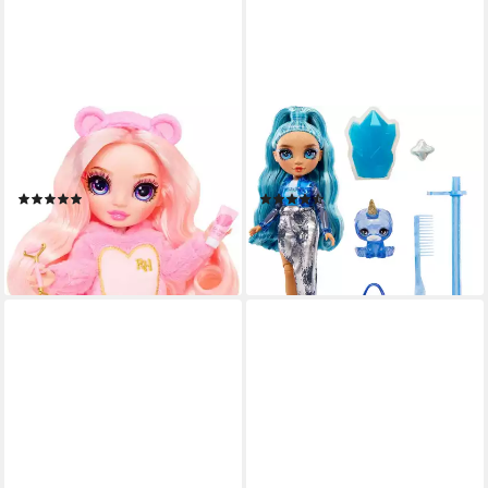
RAINBOW HIGH
RAINBOW HIGH
Anziehpuppe Junior High PJ
Anziehpuppe Classic Rainbow
Party Fashion Doll Bella (Pink)
Fashion Doll - Skyler (blue)
(9)
(10)
ab 30,76 €
27,00 €
UVP
34,99 €
lieferbar - in 2-3 Werktagen bei dir
-23%
lieferbar - in 1-2 Werktagen bei dir