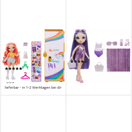
RAINBOW HIGH
RAINBOW HIGH
Puppenkleiderschrank
Anziehpuppe Rainbow High
Rainbow High Locker and Doll
Swim & Style Fashion Doll-
Playset, inklusive Puppe Pinkly
Violet (Purple)
(8)
Page
ab 25,50 €
(1)
lieferbar - in 3-4 Werktagen bei dir
19,99 €
UVP
49,99 €
-60%
lieferbar - in 1-2 Werktagen bei dir