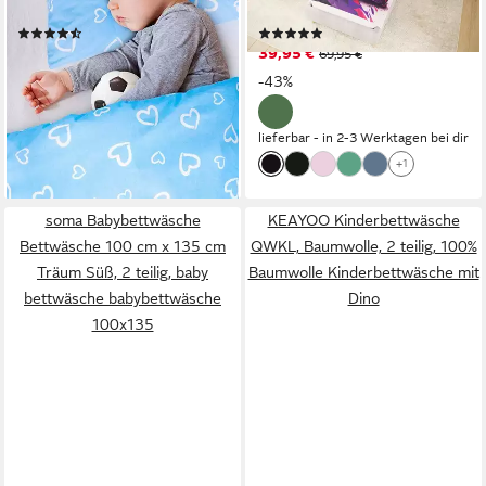
Babybettwäsche, 2 teilig,
Jungen Mädchen, Renforcé, 2
(78)
(8)
100% Baumwolle, für
teilig, Coole Bett Garnitur
13,99 €
39,95 €
19,99 €
69,95 €
Mädchen und Jungen
Auto Rennauto Rennwagen
-30%
-43%
Sportwagen
lieferbar - in 3-4 Werktagen bei dir
+12
lieferbar - in 2-3 Werktagen bei dir
+1
soma Babybettwäsche
KEAYOO Kinderbettwäsche
Bettwäsche 100 cm x 135 cm
QWKL, Baumwolle, 2 teilig, 100%
Träum Süß, 2 teilig, baby
Baumwolle Kinderbettwäsche mit
bettwäsche babybettwäsche
Dino
100x135