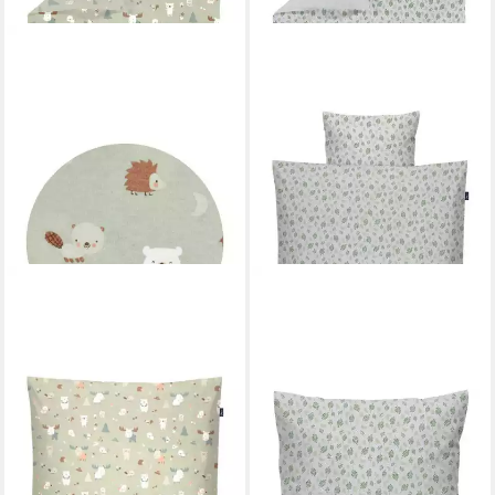
ALVI®
ALVI®
Babybettwäsche Bettwäsche
Babybettwäsche Bettwäsche
Baumwolle, Baumwolle, 2
Bio-Baumwolle, Baumwolle, 2
teilig, atmungsaktiv
teilig, atmungsaktiv
ab 23,99 €
16,95 €
UVP
31,99 €
UVP
33,99 €
-25%
-50%
lieferbar - in 3-4 Werktagen bei dir
lieferbar - in 3-4 Werktagen bei dir