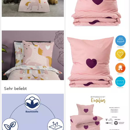
Sehr beliebt
GOOD MORNING
LAVEA
Kinderbettwäsche Unilove,
Kinderbettwäsche
Renforcé, 2 teilig, Baumwolle,
Bettwäsche Kinder Herzen
135x200, Reißverschluss,
Set, mit Reißverschluss, mit
Wende, Kind Mädchen,
Herzmotiv, 100% Baumwolle,