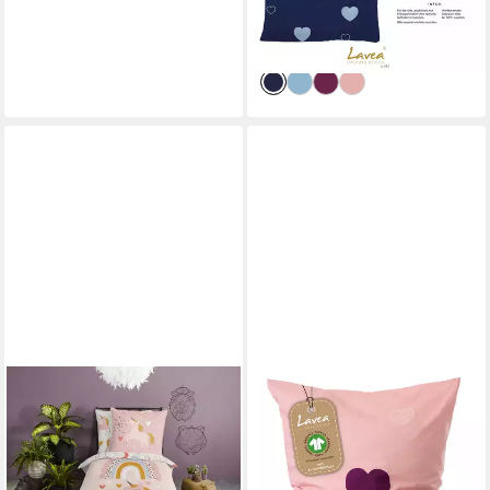
ab 21,95 €
UVP
25,49 €
Bettdecke und Kopfkissen
-14%
lieferbar - in 2-3 Werktagen bei dir