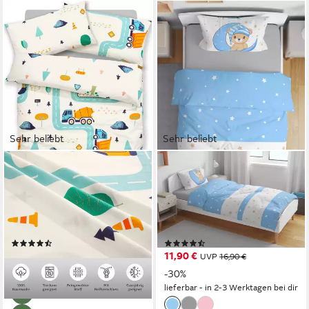
Sehr beliebt
Sehr beliebt
OTTO HOME
ONE HOME
Kinderbettwäsche CUDDLEE,
Babybettwäsche Teddy Bären,
Renforcé, 2 teilig, in vielen
Mikrofaser, 2 teilig, Mond und
Designs:
Sterne für Jungen, Kinder
Dino,Einhorn,Weltraum,Baustelle,Herz,Trecker,Safari
und Babybetten geeignet
(282)
(45)
ab 18,99 €
11,90 €
UVP
40,99 €
UVP
16,90 €
-54%
-30%
lieferbar - in 2-3 Werktagen bei dir