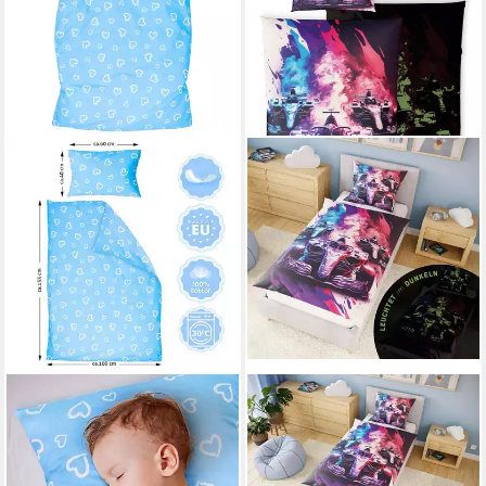
AMILIAN
CARPE SONNO
Kinderbettwäsche 100x135 -
Kinderbettwäsche 135x200
Bettwäsche Kinder -
+10 SPIELE +KINDERBUCH
Kopfkissenbezug 40x60 cm
Baumwoll Bettwäsche Kind