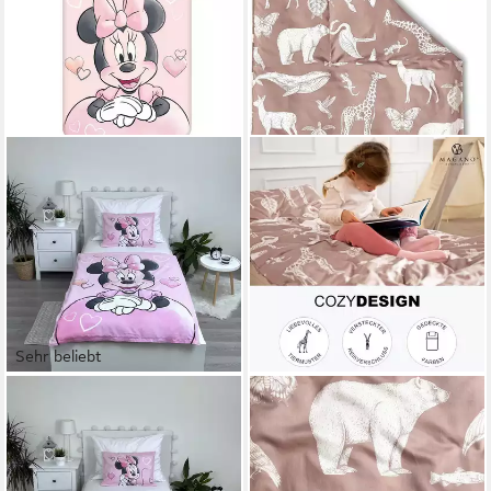
Sehr beliebt
DISNEY MINNIE MOUSE
MAGANO
Babybettwäsche
Kinderbettwäsche, Bambus &
Wendebettwäsche Minnie
Baumwolle Satin, Luxus
Mouse 2tlg. Baumwolle
Kinder Bettwäsche, 400 TC