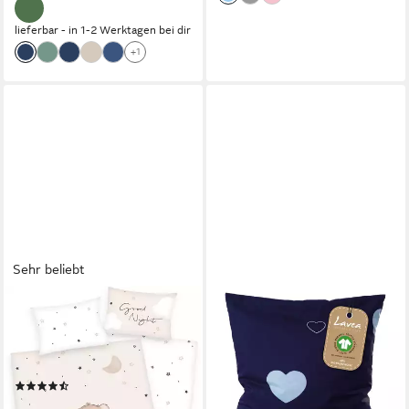
lieferbar - in 1-2 Werktagen bei dir
+1
Sehr beliebt
BABY BEST
Babybettwäsche Little
Dreamer, Flanell, 2 teilig, mit
liebevollem Motiv
(21)
ab 22,58 €