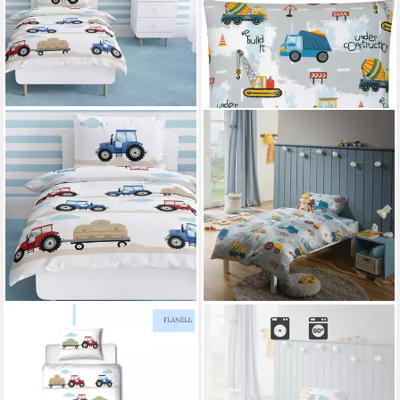
MTONLINEHANDEL
REDBEST
Babybettwäsche Traktor
Kinderbettwäsche Kinder-
100x135 + 40x60 cm, 100 %
Bettwäsche, Baumwolle,
Baumwolle, Biber, 2 teilig, soft
Flanell Motiv: