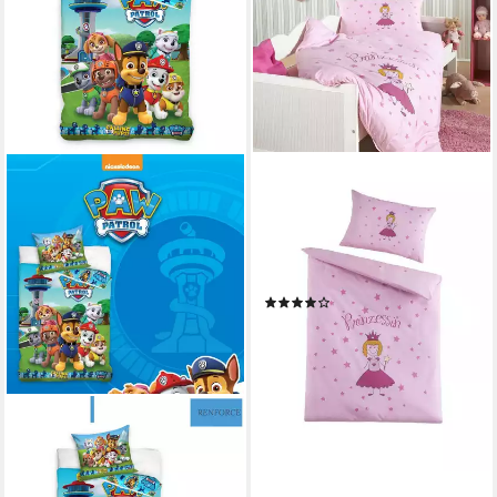
SOMA
Babybettwäsche Bettwäsche
100 cm x 135 cm Prinzessin
Rosa, 2 teilig, baby
bettwäsche babybettwäsche
(14)
100x135
14,99 €
UVP
29,99 €
-50%
lieferbar - in 4-5 Werktagen bei dir
MTONLINEHANDEL
Kinderbettwäsche Paw Patrol
135x200 + 80x80 cm, 100 %
Baumwolle, Renforcé, 2 teilig,