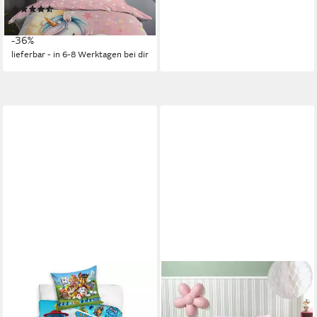
(7)
ab 28,85 €
UVP
44,95 €
-36%
lieferbar - in 6-8 Werktagen bei dir