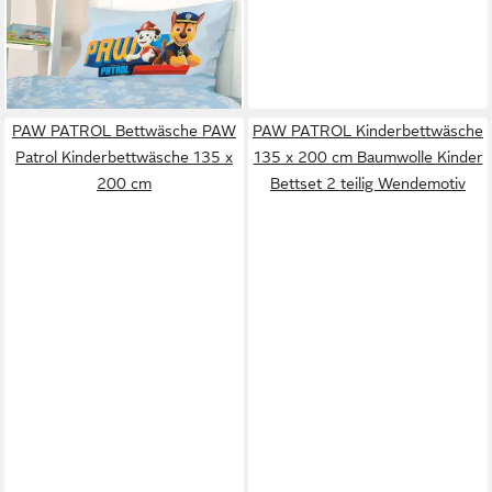
Babybettwäsche Paw Patrol,
Renforcé, 2 teilig
27,28 €
lieferbar - in 3-4 Werktagen bei dir
PAW PATROL Bettwäsche PAW
PAW PATROL Kinderbettwäsche
Patrol Kinderbettwäsche 135 x
135 x 200 cm Baumwolle Kinder
200 cm
Bettset 2 teilig Wendemotiv