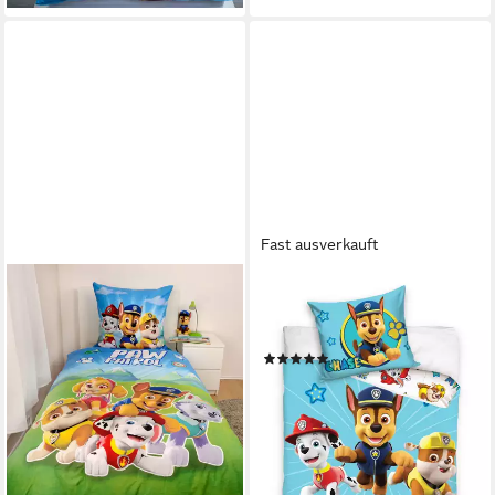
Fast ausverkauft
PAW PATROL
Babybettwäsche PAW Patrol
Babybettwäsche 100x135 cm
(1)
14,99 €
lieferbar - in 2-3 Werktagen bei dir