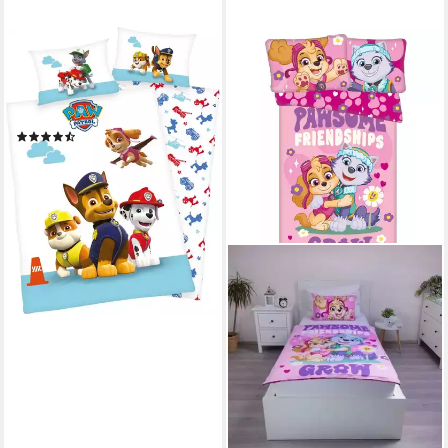
PAW PATROL
Babybettwäsche Paw Patrol,
Flanell, mit tollem "Paw
Patrol" Motiv
(19)
27,37 €
lieferbar - in 3-4 Werktagen bei dir