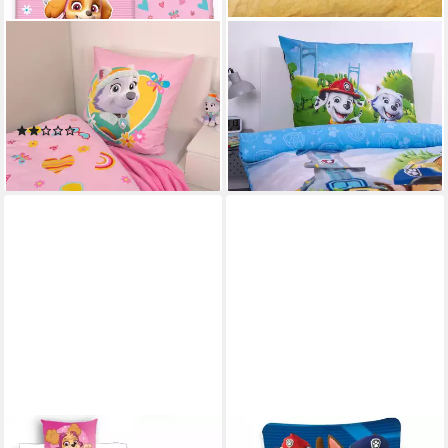
PAW PATROL
PAW PATROL
Bettwäsche Paw Patrol,
Kinderbettwäsche Paw Patrol,
Renforcé, 2 teilig, Glow in the
Renforcé, 2 teilig,
Dark
Wendebettwäsche
(1)
ab 32,73 €
ab 33,37 €
lieferbar - in 3-4 Werktagen bei dir
lieferbar - in 3-4 Werktagen bei dir
PAW PATROL
PAW PATROL