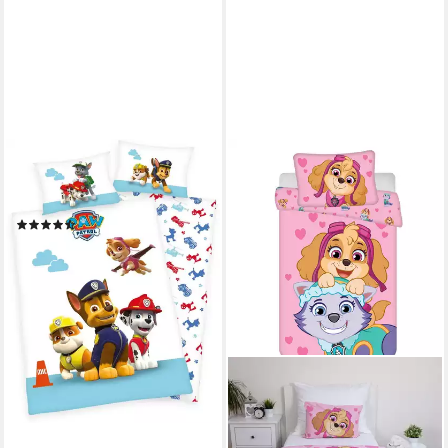
PAW PATROL
Kinderbettwäsche Dogs,
Renforcé, 2 teilig, mit Hunden
(139)
ab 27,23 €
lieferbar - in 3-4 Werktagen bei dir