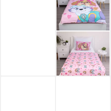
PAW PATROL
Kinderbettwäsche Baby und
Kinder Bettwäsche Set 100 ×
135 cm + 40x60 cm,
Baumwolle
ab 16,25 €
lieferbar - in 4-5 Werktagen bei dir