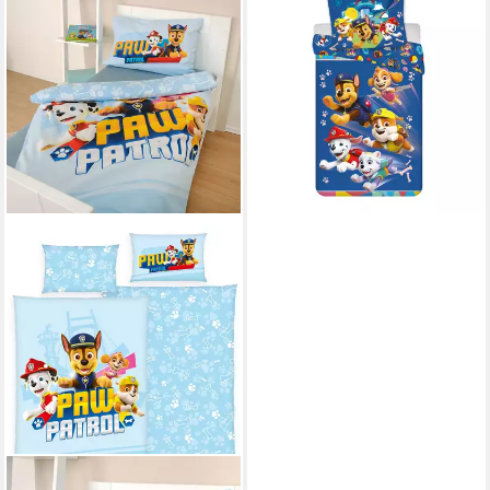
PAW PATROL
Babybettwäsche Mehrfarbig
Bettbezug Kissenbezug
Baumwolle 100 × 135 cm,
Baumwolle
21,95 €
lieferbar - in 4-5 Werktagen bei dir
PAW PATROL