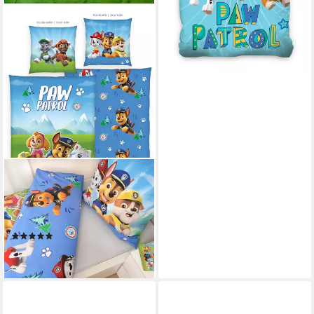
PAW PATROL
Bettwäsche Paw Patrol,
Renforcé, 2 teilig, Glow in the
Dark
(5)
ab 33,95 €
lieferbar - in 3-4 Werktagen bei dir