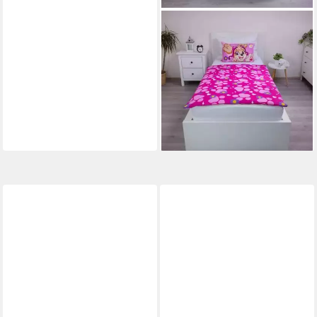
PAW PATROL
Kinderbettwäsche Paw Patrol
Kinderbettwäsche
100x135cm Pawsome Set
23,95 €
UVP
35,99 €
-33%
lieferbar - in 8-10 Werktagen bei
dir