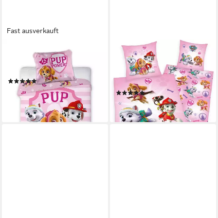
Fast ausverkauft
PAW PATROL
PAW PATROL
Babybettwäsche PAW Patrol
Kinderbettwäsche Paw Patrol,
Babybettwäsche 100x135 cm
Renforcé, 2 teilig, mit tollem
(20)
Motiv
19,99 €
(23)
lieferbar - in 2-3 Werktagen bei dir
ab 34,65 €
lieferbar - in 3-4 Werktagen bei dir