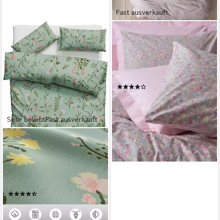
Fast ausverkauft
L'ESSENTIEL MAISON
Bettwäsche Set, Baumwolle, 2
teilig, 145 threads/inch² 100%
Baumwolle (Ranforce) 3
Größen erhältlich
(10)
ab 16,00 €
24,00 €
-33%
lieferbar - in 6-7 Werktagen bei dir
Sehr beliebt
Fast ausverkauft
OTTO HOME
Bettwäsche Claara, Renforcé,
2 teilig, mit Blumen Design,
skandinavisch, romantische
Bettwäsche
(35)
18,99 €
UVP
41,99 €
-55%