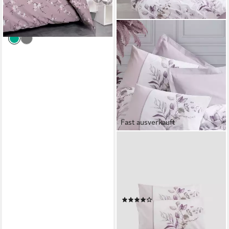
lieferbar - in 2-3 Werktagen bei dir
Fast ausverkauft
L'ESSENTIEL MAISON
Bettwäsche Set Nadia, %100
Baumwolle Ranforce, 2 teilig,
Atmungsaktiv & Pflegeleicht
mit OEKO TEX
(9)
ab 12,00 €
18,00 €
-33%