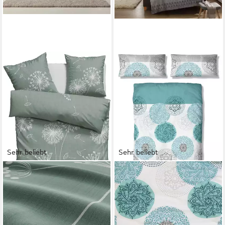
Sehr beliebt
Sehr beliebt
OTTO HOME
OTTO HOME
Bettwäsche Soucy, Renforcé,
Bettwäsche Tesso in Gr.
2 teilig, ab Gr. 135x200, 100%
135x200, 155x220 oder
Baumwolle, Renforcé &
200x200 cm, Polycotton
PREMIUM Satin (TC300)
recycelt, 2 teilig, Bettwäsche