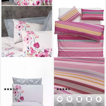
L'ESSENTIEL MAISON
OTTO HOME
Bettwäsche Set, Baumwolle, 3
Bettwäsche Elvea, Linon, 2
teilig, Bettbezug +
teilig, in Gr. 135x200 oder
Kissenbezug Größen:
155x220 cm, 100%
135x200, 155x220, 200x200
Baumwolle, Streifen
(4)
(14)
cm
ab 9,99 €
ab 15,99 €
24,00 €
UVP
40,99 €
-58%
-61%
lieferbar - in 6-7 Werktagen bei dir