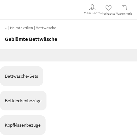
Mein Konto
Merkzettel
Warenkorb
…
Heimtextilien
Bettwäsche
Geblümte Bettwäsche
Bettwäsche-Sets
Bettdeckenbezüge
Kopfkissenbezüge