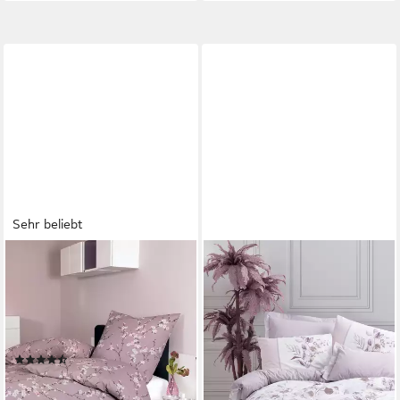
Sehr beliebt
JANINE
Bettwäsche TANGO20076
05, Soft-Seersucker, 2 teilig,
mit Reißverschluss,
Bettwäsche aus 100%
(74)
Baumwolle
ab 43,88 €
UVP
59,95 €
-27%