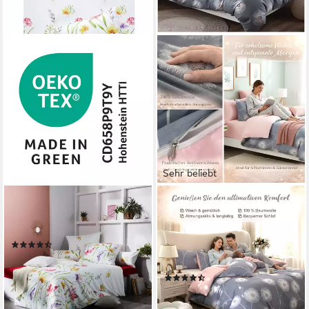
Sehr beliebt
REDBEST
KEAYOO
Bettwäsche Bettwäsche,
Bettwäsche XDD, Baumwolle,
Mako-Satin, Satin Blumen
2 teilig, 100% Baumwolle Grau
(18)
Rosa Wendebettwäsche mit
ab 43,99 €
68,99 €
Reißverschluss
-36%
(119)
lieferbar - in 2-3 Werktagen bei dir
ab 29,99 €
UVP
65,99 €
-55%