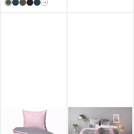
+4
JANINE
OTTO HOME
Bettwäsche Bettbezug
Bettwäsche Carla ab Gr.
135x200 80x80 geometirisch
135x200 cm und in drei