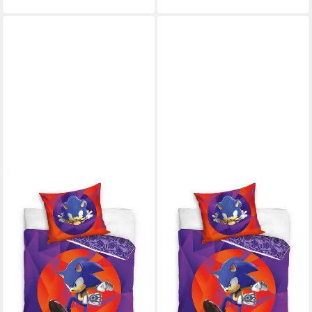
SONIC SEGA
Sonic SEGA Bettwäsche
Sonic Bettwäsche 135 x 200
cm
34,99 €
lieferbar - in 2-3 Werktagen bei dir