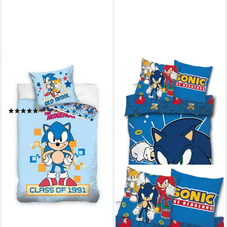
CARBOTEX
Wendebettwäsche Lizenz
Wendebettwäsche
135x200/80x80cm
(5)
29,95 €
lieferbar - in 3-4 Werktagen bei dir