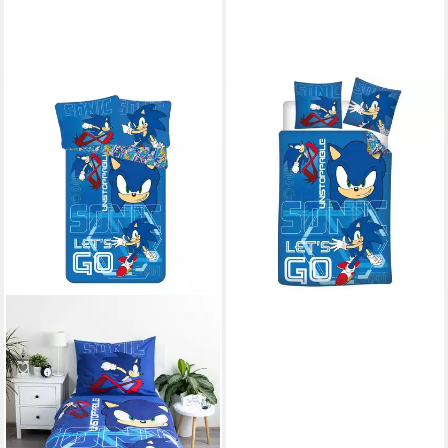
SONIC THE HEDGEHOG
Bettwäsche Set Poly-
Baumwolle Decke &
Kissenbezug 140x200 +
65x65 cm
36,95 €
49,95 €
-26%
lieferbar - in 4-5 Werktagen bei dir