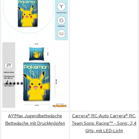
FAMILANDO
Kinderbettwäsche Pokemon
"Glow" 135x200 80x80 cm
aus 100% Baumwolle mit
Reißverschluss, Renforcé, 2
(14)
teilig, mit Pikachu und
34,95 €
UVP
49,95 €
Pokebällen
-30%
lieferbar - in 4-5 Werktagen bei dir
AY!Max Jugendbettwäsche
Carrera® RC-Auto Carrera® RC,
Bettwäsche mit Druckknöpfen
Team Sonic Racing™ - Sonic, 2,4
GHz, mit LED-Licht