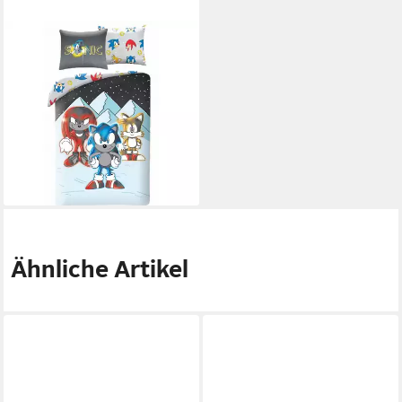
SONIC THE HEDGEHOG
Bettwäsche Set aus
Mikrofaser 140 × 200 cm mit
70 × 90 cm Kissenbezug,
Mikrofaser, 1 teilig
29,95 €
34,95 €
-14%
lieferbar - in 4-5 Werktagen bei dir
Ähnliche Artikel