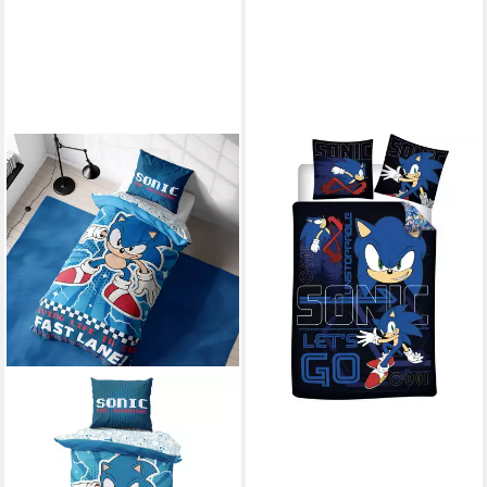
SONIC
Kinderbettwäsche Sonic the
Hedgehog Unstoppable
Bettwäsche-Set 140×200cm,
70×90cm
34,95 €
UVP
49,95 €
-30%
lieferbar - in 8-10 Werktagen bei
dir