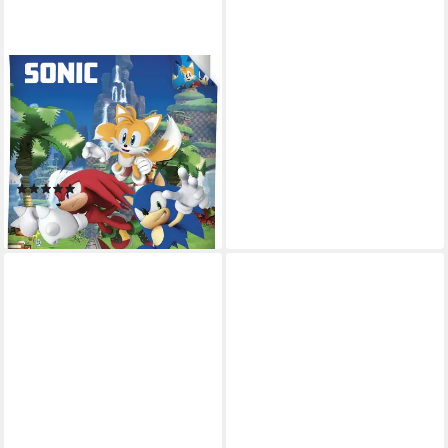
BRANDMAC
Bettwäsche Sonic the
Hedgehog - Wende-
Bettwäsche-Set, 135x200 &
80x80, Baumwolle, 100%
(1)
Baumwolle
29,99 €
lieferbar in 3 Wochen