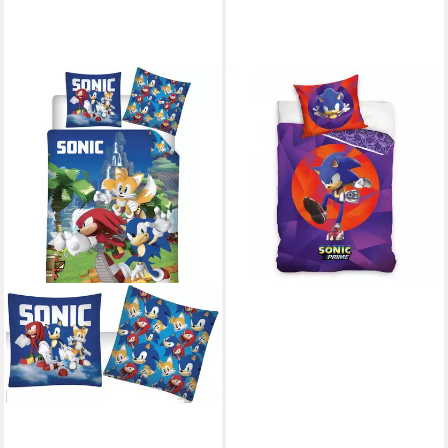
SONIC
Kinderbettwäsche Sonic the
Hedgehog Purple Bettwäsche
140×200cm, 70×90cm 100%
Baumwolle, Baumwolle
32,95 €
UVP
49,95 €
-34%
lieferbar - in 8-10 Werktagen bei
dir