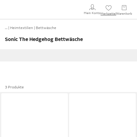
Mein Konto
Merkzettel
Warenkorb
…
Heimtextilien
Bettwäsche
Sonic The Hedgehog Bettwäsche
3 Produkte