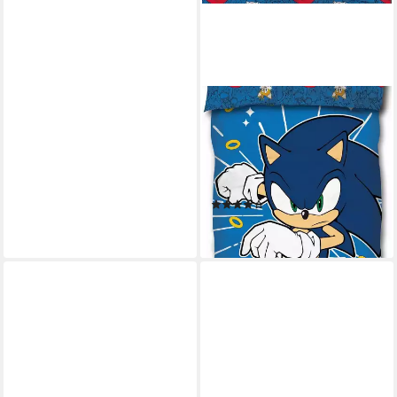
SKYBRANDS
Bettwäsche Sonic the
Hedgehog - Wende-
Bettwäsche-Set, 135x200 &
80x80, Baumwolle, 100%
(1)
Baumwolle
32,99 €
lieferbar in 3 Wochen