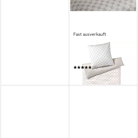
Fast ausverkauft
JOOP!
Bettwäsche Cornflower
Double
(5)
ab 35,00 €
in 2-3 Werktagen bei dir