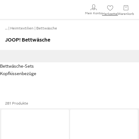
Mein Konto
Merkzettel
Warenkorb
…
Heimtextilien
Bettwäsche
JOOP! Bettwäsche
Bettwäsche-Sets
Kopfkissenbezüge
281 Produkte