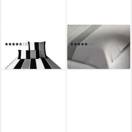
JOOP!
JOOP!
Bettwäsche Lines
Bettwäsche Ornament Stripe
(3)
(3)
ab 119,00 €
ab 109,95 €
149,00 €
139,00 €
-20%
-21%
in 2-3 Werktagen bei dir
in 2-3 Werktagen bei dir