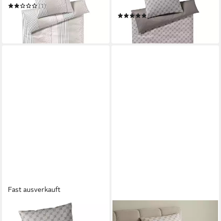
Double
(1)
ab 49,00 €
(1)
in 2-3 Werktagen bei dir
149,00 €
in 2-3 Werktagen bei dir
Fast ausverkauft
JOOP!
Bettwäsche Cornflower