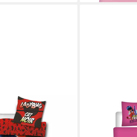
MIRACULOUS - LADYBUG
Kinderbettwäsche Miracul
Kinderbettwäsche140x20
Baumwolle, Bettbezug + K
ab 32,95 €
UVP
49,99 €
-34%