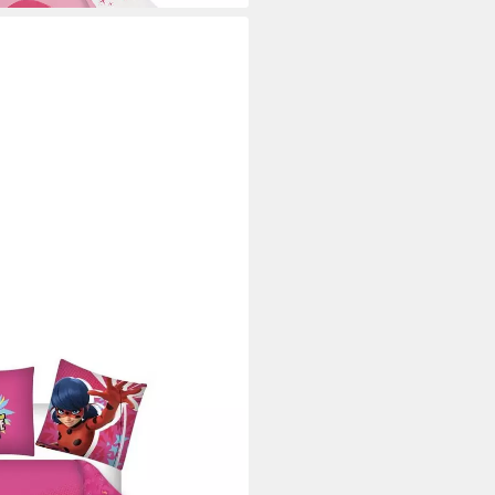
ous Ladybug
0 cm 65x65cm, 100%
opfkissenbezug