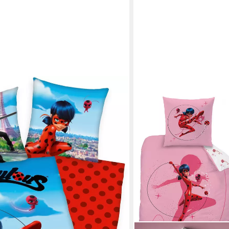
culous, Renforcé, mit tollem
r-Motiv
en bei dir