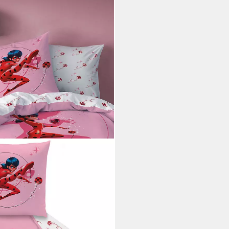
lous Ladybug Shadow
, 100% Baumwolle, 2 teilig,
i dir