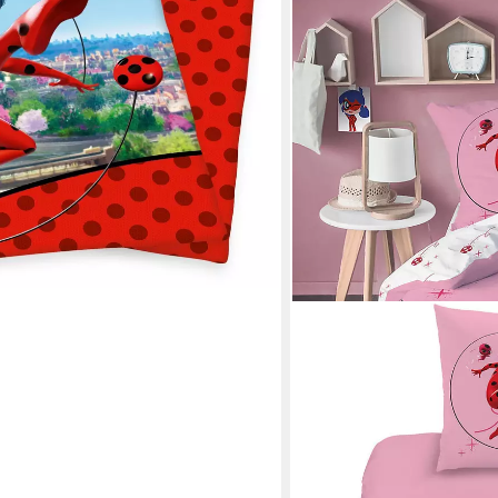
BERONAGE
Kinderbettwäsche Miracu
Bettwäsche Biber / Flanell
135x200 + 80x80 cm
34,99 €
UVP
54,95 €
-36%
lieferbar - in 3-4 Werktagen be