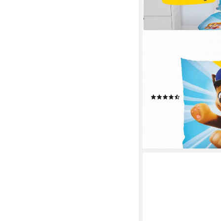
TRÄUMSCHÖN
Kinderbettwäsche Pa
Baumwolle, Paw Patrol 
Reißverschluss, 100%
Kinder
(4)
35,99 €
UVP
42,99 €
-16%
lieferbar - in 4-5 Werktag