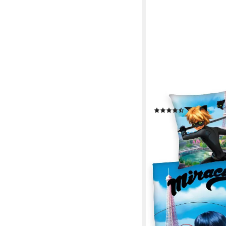
Kinderbettwäsche Mira
Ladybug- und Cat Noi
(21)
ab 34,15 €
UVP
39,95 €
-15%
lieferbar - in 3-4 Werktag