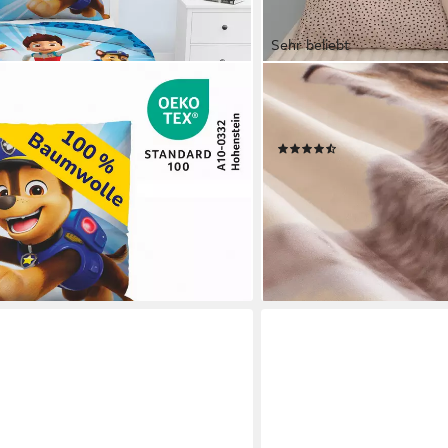
Sehr beliebt
OTTO HOME
w Patrol 135x200 + 80x80 cm, 100%
Bettwäsche Lyki, Microfase
Mighty Pups, Renforcé, 2 teilig, mit
cm, 100% Polyester, Katze,
(59)
 Baumwolle, Bettwäsche-Set für
ab 15,49 €
UVP
29,99 €
-48%
lieferbar - in 1-2 Werktagen be
en bei dir