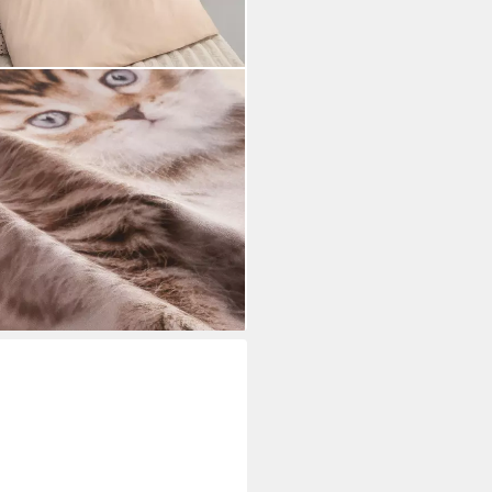
r, 2 teilig, ab Größe 135x200
 Pferd, Löwe, Pinguin
i dir