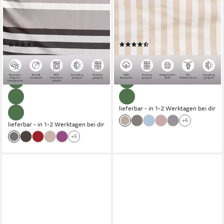
Polycotton recycelt, 2 teilig,
Renforcé, 2 teilig, Bettwäsche
gestreifte Bettwäsche in 4
mit Streifen in verschiedenen
Qualitäten, Marke H.I.S by
Qualitäten, ab 135x200 cm
(13880)
(2683)
OTTO home
ab 14,99 €
ab 19,99 €
UVP
31,99 €
UVP
43,99 €
-53%
-55%
lieferbar - in 1-2 Werktagen bei dir
+6
lieferbar - in 1-2 Werktagen bei dir
+5