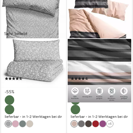
Sehr beliebt
Sehr beliebt
OTTO HOME
OTTO HOME
Bettwäsche Mariby, Renforcé,
Bettwäsche Majoran, Linon, 2
2 teilig, mit feinem Blümchen
teilig, gestreifte Bettwäsche in
Design, skandinavisch,
4 Qualitäten, Marke H.I.S by
romantische Bettwäsche
OTTO home
(307)
(13880)
ab 18,99 €
ab 16,99 €
UVP
41,99 €
UVP
35,99 €
-55%
-53%
lieferbar - in 1-2 Werktagen bei dir
lieferbar - in 1-2 Werktagen bei dir
+5