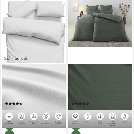
Sehr beliebt
OTTO HOME
BRUNO BANANI
Bettwäsche Luisa, Renforcé,
Bettwäsche Jassen, Flanell, 2
2 teilig, 4 Qualitäten für dein
teilig, moderne Bettwäsche
perfektes Schlafgefühl (von
aus Baumwolle, Streifen-
Komfort bis Premium)
Design, mehrere Qualitäten
(279)
(670)
ab 18,99 €
ab 20,49 €
UVP
41,99 €
UVP
43,99 €
-55%
-53%