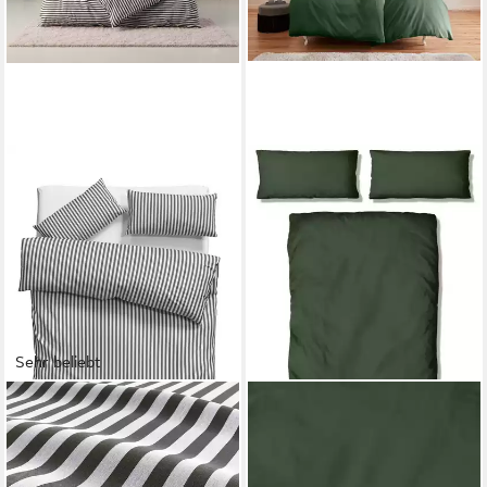
Sehr beliebt
LEGER HOME BY LENA GERCKE
OTTO HOME
Bettwäsche Linnea, Renforcé,
Bettwäsche Mila ab Gr.
2 teilig, aus 100% Baumwolle,
135x200 cm aus 100%
Streifendesign
Baumwolle, Mako-Satin, 2