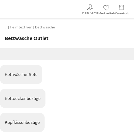
Mein Konto
Merkzettel
Warenkorb
…
Heimtextilien
Bettwäsche
Bettwäsche Outlet
Bettwäsche-Sets
Bettdeckenbezüge
Kopfkissenbezüge