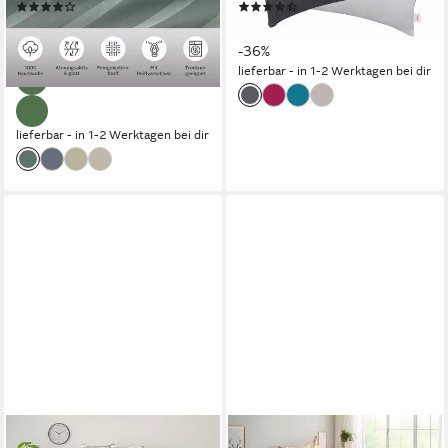
(156)
(311)
Zugabe: 2x Kissenhüllen
ab 31,99 €
ab 34,99 €
UVP
59,99 €
UVP
54,99 €
-47%
-36%
lieferbar - in 1-2 Werktagen bei dir
lieferbar - in 1-2 Werktagen bei dir