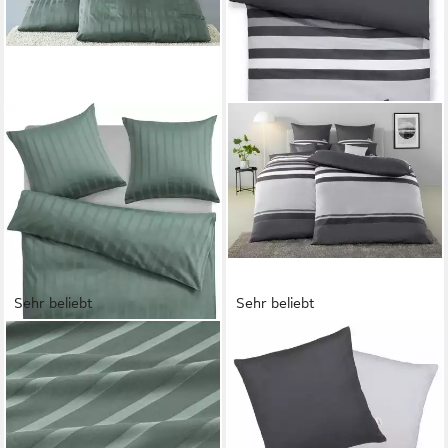
Sehr beliebt
Sehr beliebt
LEGER HOME BY LENA GERCKE
S.OLIVER
Bettwäsche Leonore, Mako-
Bettwäsche Fenja in Gr.
Satin, 2 teilig, Mako-Satin
135x200 oder 155x220 cm,
Streifen aus 100% Baumwolle,
Renforcé, 2 teilig, gestreifte
Größe ab 135x200 cm
Bettwäsche, mit GRATIS-