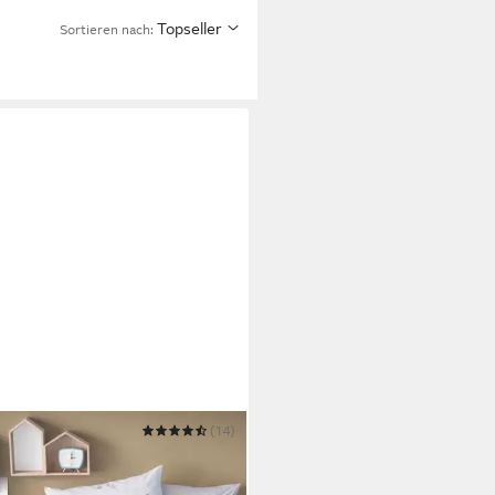
Topseller
Sortieren nach:
LINEHANDEL
(14)
wäsche Harry Potter Eule
ig 135x200 + 80x80 cm, 100 %