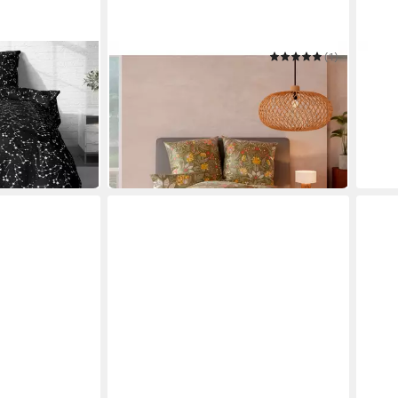
WITT
(1)
ESSE
Bettwäsche Bettwäsche
Bettw
night
135 x 200 cm
B/L
ab 34,99 €
135 x
in 2-3 Werktagen bei dir
ab 5
-14%
in 2-3