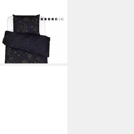
NZA
(4)
äsche That's the Spirit
blue
 200 cm
B/L
9,95 €
UVP
69,95 €
 Werktagen bei dir