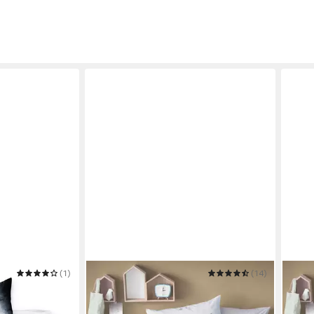
(1)
MTONLINEHANDEL
(14)
MTON
sche
Bettwäsche Harry Potter Eule
Bett
 80x80 cm,
Hedwig 135x200 + 80x80 cm, 100 %
Hedw