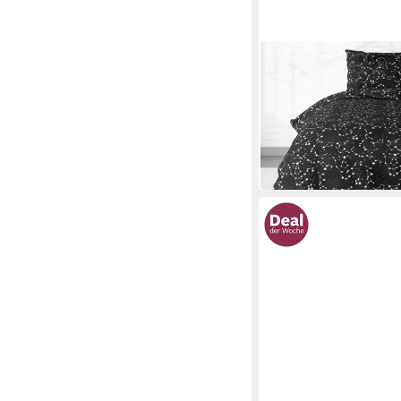
HEUBERGSHOP
Bettwäsche
135 x 200 cm
B/L
27,95 €
in 4-5 Werktagen bei dir