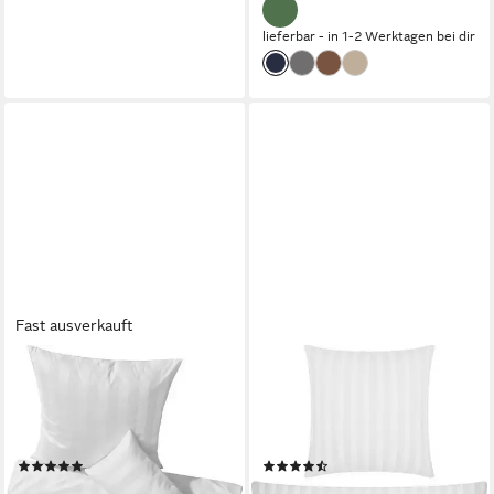
lieferbar - in 1-2 Werktagen bei dir
Fast ausverkauft
CURT BAUER
ERWIN MÜLLER
Bettwäsche Bettwäsche
Bettwäsche Bettwäsche
"Como", Damast, Mako-
"Fürth", Damast, Mako-
Brokat-Damast Uni/Streifen
Damast Uni
(1)
(37)
ab 143,00 €
ab 53,95 €
93,95 €