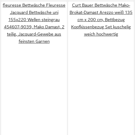
fleuresse Bettwäsche Fleuresse
Curt Bauer Bettwäsche Mako-
Jacquard Bettwäsche uni
Brokat-Damast Arezzo weiß 135
155x220 Wellen steingrau
cm x 200 cm, Bettbezug
454607-9039, Mako Damast, 2
Kopfkissenbezug Set kuschelig
teilig, Jacquard-Gewebe aus
weich hochwertig
feinsten Garnen