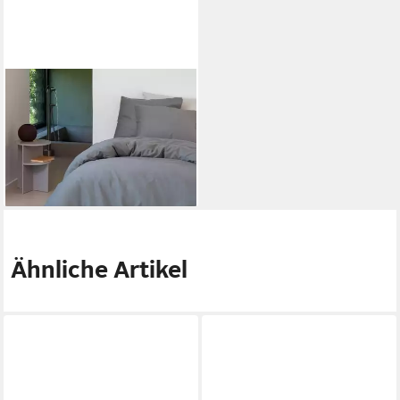
DAMAI
Bettwäsche damai Bio Satin
Bettwäsche Silt mit Struktur
Optik, Satin, 2 teilig
45,99 €
lieferbar - in 2-3 Werktagen bei dir
Ähnliche Artikel