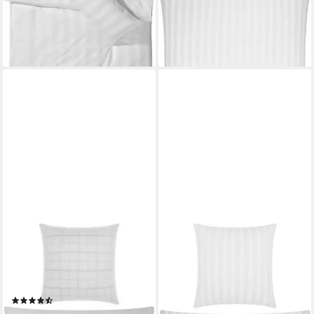
lieferbar - in 2-3 Werktagen bei dir
-43%
lieferbar - in 2-3 Werktagen bei dir
+3
ERWIN MÜLLER
ERWIN MÜLLER
Bettwäsche Bettwäsche
Bettwäsche Bettwäsche
"Passau", Damast, Mako-
"Fürth" mit Hotelverschluss,
Damast Uni/Karo
Damast, Mako-Damast Uni
(25)
53,95 €
93,95 €
ab 43,95 €