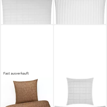
93,95 €
-43%
-53%
lieferbar - in 2-3 Werktagen bei dir
lieferbar - in 2-3 Werktagen bei dir
+2
Fast ausverkauft
CARPE SONNO
ERWIN MÜLLER
Bettwäsche Damast
Bettwäsche Bettwäsche
Bettwäsche 135x200
"Passau" mit Hotelverschluss,
155x220 Mako Brokat
Damast, Mako-Damast
Baumwoll MADE IN
Uni/Karo