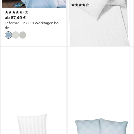
(10)
155x220, 200x200cm
ab 64,99 €
UVP
89,95 €
(3)
ab 87,49 €
-28%
lieferbar - in 8-10 Werktagen bei
lieferbar - in 8-10 Werktagen bei
dir
dir
+1
CARPE SONNO
CARPE SONNO
Bettwäsche Damast 135x200
Bettwäsche Damast 135x200
155x220 Baumwolle
Baumwolle Hotel Bettwäsche