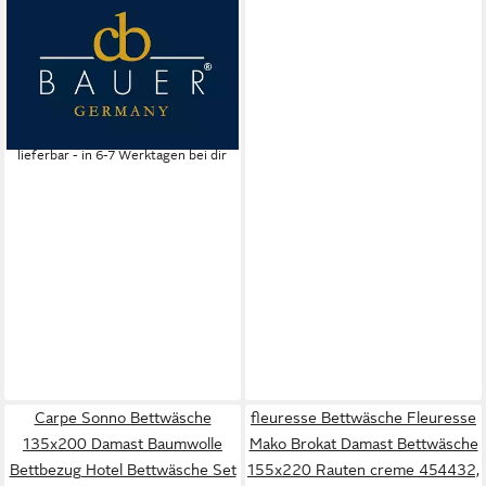
CURT BAUER
Kissenhülle Mako-Brokat-
Damast Como weiß 40 cm x
80 cm, (1 Stück), Kissenbezug
für Dekokissen Zierkissen
ab 32,00 €
Kissenhülle
lieferbar - in 6-7 Werktagen bei dir
Carpe Sonno Bettwäsche
fleuresse Bettwäsche Fleuresse
135x200 Damast Baumwolle
Mako Brokat Damast Bettwäsche
Bettbezug Hotel Bettwäsche Set
155x220 Rauten creme 454432,