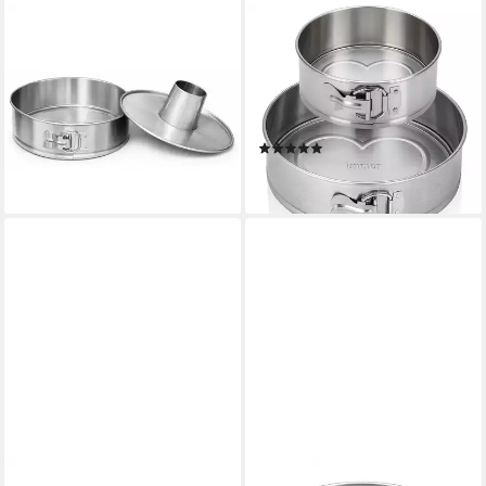
IMMER
IMMER
Springform Kuchenform
Springform Kuchenform
Edelstahl Backform
Edelstahl Backform
unbeschichtet PFAS-frei 25
unbeschichtet PFAS-frei 2er
cm, (3-tlg)
Set 18/25 cm, (Springform-
(2)
32,99 €
Set 4-tlg)
38,99 €
lieferbar - in 2-3 Werktagen bei dir
lieferbar - in 2-3 Werktagen bei dir
RELAXDAYS
IMMER