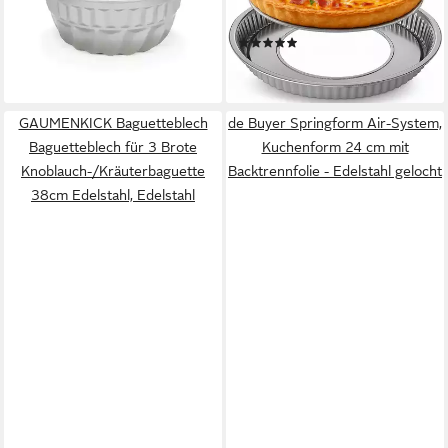
Antihaftbeschichtung aus
(2-tlg)
(2)
ab 14,30 €
Stahl
18,99 €
lieferbar - in 3-4 Werktagen bei dir
lieferbar - in 2-3 Werktagen bei dir
GAUMENKICK Baguetteblech
de Buyer Springform Air-System,
Baguetteblech für 3 Brote
Kuchenform 24 cm mit
Knoblauch-/Kräuterbaguette
Backtrennfolie - Edelstahl gelocht
38cm Edelstahl, Edelstahl