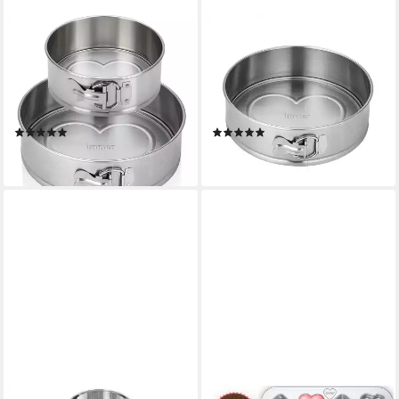
IMMER
IMMER
Springform Kuchenform
Springform Kuchenform
Edelstahl Backform
Edelstahl Backform
unbeschichtet PFAS-frei 2er
unbeschichtet PFAS-frei 25
Set 18/25 cm, (Springform-
cm, (2-tlg)
(2)
(4)
Set 4-tlg)
38,99 €
29,99 €
lieferbar - in 2-3 Werktagen bei dir
lieferbar - in 2-3 Werktagen bei dir