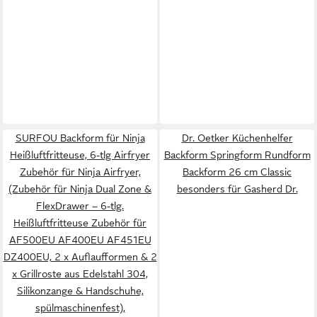
SURFOU Backform für Ninja
Dr. Oetker Küchenhelfer
Heißluftfritteuse, 6-tlg Airfryer
Backform Springform Rundform
Zubehör für Ninja Airfryer,
Backform 26 cm Classic
(Zubehör für Ninja Dual Zone &
besonders für Gasherd Dr.
FlexDrawer – 6-tlg.
Heißluftfritteuse Zubehör für
AF500EU AF400EU AF451EU
DZ400EU, 2 x Auflaufformen & 2
x Grillroste aus Edelstahl 304,
Silikonzange & Handschuhe,
spülmaschinenfest),