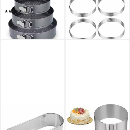
Springform Set
4 Stk. – Perfekte Tarte- und
(5)
Quicheformen, Ø 8 cm
19,99 €
UVP
39,99 €
14,99 €
UVP
16,99 €
-50%
-12%
lieferbar - in 2-3 Werktagen bei dir
lieferbar - in 2-3 Werktagen bei dir
WESTMARK
AURIVION
Backform Oval, Ausziehbar,
Backform Tortenring
Rostfreier Edelstahl, Silber,
Tortenring, Verstellbar 16-31