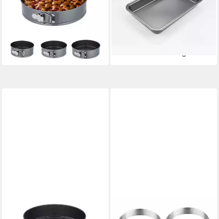
18,99 €
UVP
39,99 €
Backenform
-53%
Antihaftbeschichtung
lieferbar - in 2-3 Werktagen bei dir
7,95 €
15,99 €
-50%
lieferbar - in 4-5 Werktagen bei dir
RELAXDAYS
WESTMARK
Springform 3-teiliges
Tarteform Tartelette-Rahmen