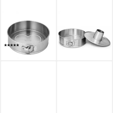
IMMER
IMMER
Springform Kuchenform
Springform Kuchenform
Edelstahl Backform
Edelstahl Backform
unbeschichtet PFAS-frei 25
unbeschichtet PFAS-frei 25
cm, (2-tlg)
cm, (3-tlg)
(4)
32,99 €
29,99 €
lieferbar - in 2-3 Werktagen bei dir
lieferbar - in 2-3 Werktagen bei dir