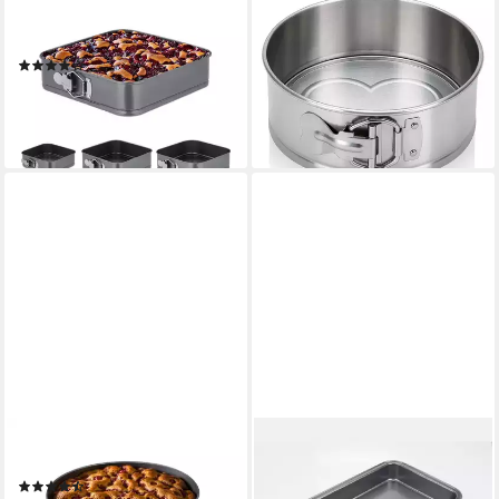
Springform 4er Set
Springform Kuchenform
quadratisch
Edelstahl Backform "Mini"
(4)
unbeschichtet PFAS-frei 18
19,99 €
UVP
39,99 €
cm, (2-tlg)
-50%
18,99 €
lieferbar - in 2-3 Werktagen bei dir
lieferbar - in 2-3 Werktagen bei dir
RELAXDAYS
MICHELINO
Springform 4er Set rund
Backform Bratenform
(6)
Ofenform Küche Auflaufform