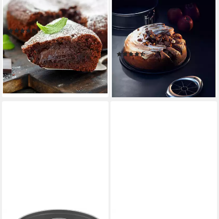
Springform 4-teiliges
Backform La Forme Plus,
Springform Set
schnittfest, backofenfest,
(136)
auslaufsicher, Made in
19,99 €
UVP
39,99 €
Germany
-50%
(37)
lieferbar - in 2-3 Werktagen bei dir
ab 28,94 €
UVP
44,99 €
-36%
lieferbar - in 1-2 Werktagen bei dir