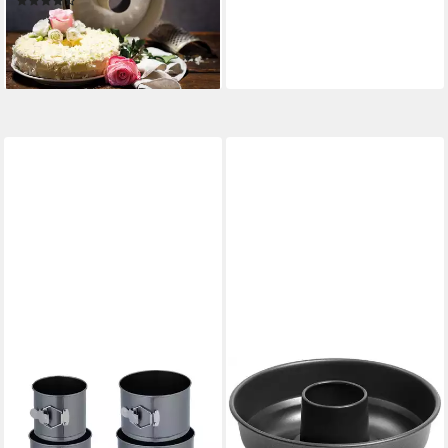
(138)
26,49 €
UVP
40,99 €
-35%
lieferbar - in 1-2 Werktagen bei dir