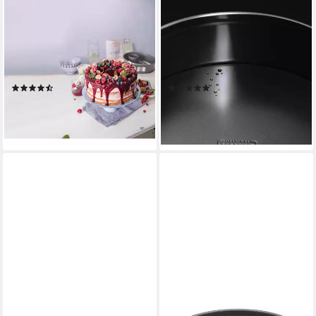
KAISER BACKFORMEN
KAISER BACKFORMEN
Springform La Forme Plus,
Springform Inspiration, (2-tlg),
schnittfest, backofenfest,
Kuchenform rund mit
auslaufsicher, Made in
Flachboden, auslaufsicher,
Germany
Antihaftbeschichtung
(59)
(228)
ab 34,79 €
ab 14,99 €
UVP
49,99 €
UVP
19,99 €
-30%
-25%
lieferbar - in 2-4 Werktagen bei dir
lieferbar - in 1-2 Werktagen bei dir