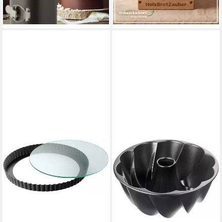
-22%
Trennsteg), Perfekte Kruste &
lieferbar - in 2-3 Werktagen bei dir
E-Book mit Brotbackrezepten