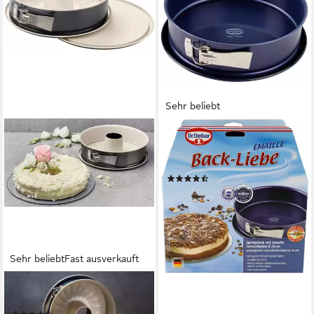
Sehr beliebt
DR. OETKER KÜCHENHELFER
Springform Back-Liebe
Emaille, Ø 26 cm
(113)
42,99 €
lieferbar - in 1-2 Werktagen bei dir
Sehr beliebt
Fast ausverkauft
DR. OETKER KÜCHENHELFER
Springform Back-Trend