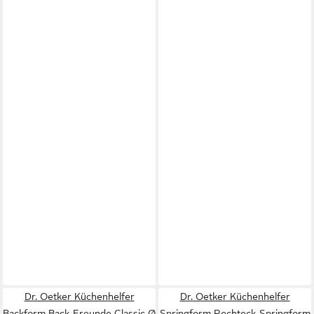
Dr. Oetker Küchenhelfer
Dr. Oetker Küchenhelfer
Backform Back-Freunde Classic Ø
Springform Rechteck-Springform