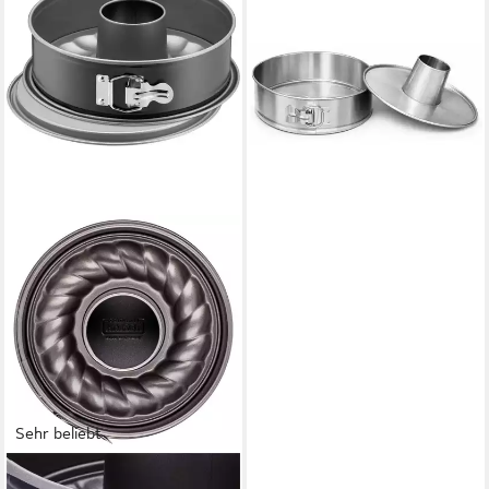
IMMER
Springform Kuchenform
Edelstahl Backform
unbeschichtet PFAS-frei 25
cm, (3-tlg)
32,99 €
lieferbar - in 3-4 Werktagen bei dir
Sehr beliebt
KAISER BACKFORMEN