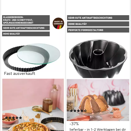
Fast ausverkauft
KAISER BACKFORMEN
KAISER BACKFORMEN
Quicheform Inspiration,
Backform Inspiration, Mit
antihaftbeschichtet,
geschwungener
backofenfest,
Oberflächenstruktur
(8)
spülmaschinenfest, Made in
28,85 €
UVP
45,99 €
(5)
Germany
ab 19,30 €
UVP
27,99 €
-37%
lieferbar - in 1-2 Werktagen bei dir
-31%