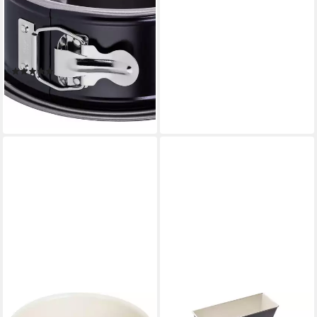
Springform Inspiration, (3-tlg),
Flachboden, Rohrboden, für
Torten/Rührkuchen/Gugelhupf,
Stahl
(21)
19,96 €
UVP
27,99 €
-29%
lieferbar in 4 Wochen