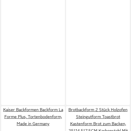
Kaiser Backformen Backform La
Brotbackform 2 Stück Holzofen
Forme Plus, Tortenbodenform,
Steingutform Toastbrot
Made in Germany
Kastenform Brot zum Backen,
25*14.5*7.5CM Karbonstahl Mit