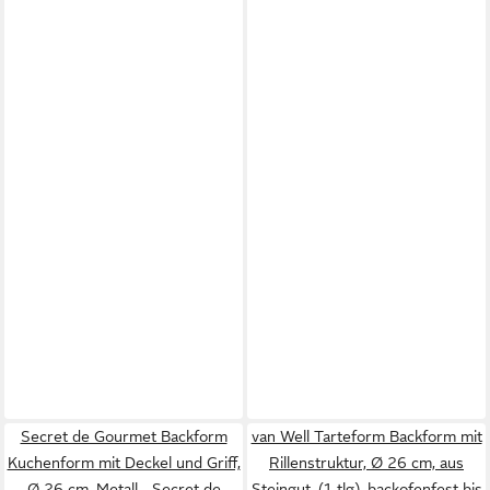
Secret de Gourmet Backform
van Well Tarteform Backform mit
Kuchenform mit Deckel und Griff,
Rillenstruktur, Ø 26 cm, aus
Ø 26 cm, Metall - Secret de
Steingut, (1-tlg), backofenfest bis