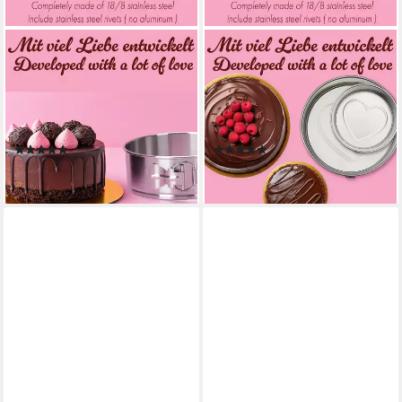
IMMER
IMMER
Springform Kuchenform
Springform Kuchenform
Edelstahl Backform
Edelstahl Backform
unbeschichtet PFAS-frei 25
unbeschichtet PFAS-frei 2er
cm, (2-tlg)
Set 18/25 cm, (Springform-
(4)
(2)
Set 4-tlg)
29,99 €
38,99 €
lieferbar - in 3-4 Werktagen bei dir
lieferbar - in 3-4 Werktagen bei dir