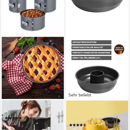
Sehr beliebt
RELAXDAYS
KAISER BACKFORMEN
Springform Set mit 5 Größe
Backform Classic, Frankfurter
(4)
Kranzform, Made in Germany
19,99 €
UVP
39,99 €
(23)