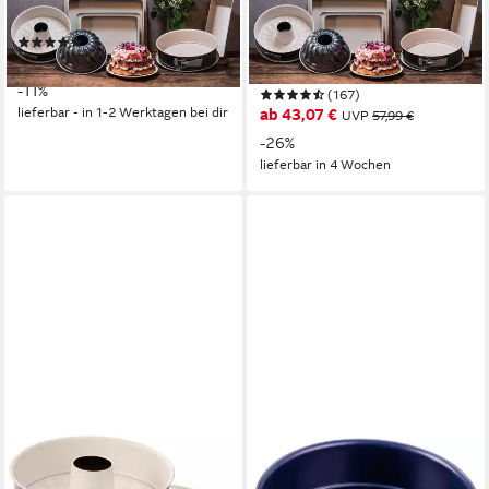
Flachboden
tlg), (je 1 Gugelhupfform,
(320)
Springform, Kastenform),
ab 25,05 €
UVP
27,99 €
Stahlblech
-11%
(167)
lieferbar - in 1-2 Werktagen bei dir
ab 43,07 €
UVP
57,99 €
-26%
lieferbar in 4 Wochen