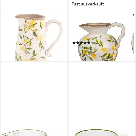
Fast ausverkauft
CLAYRE & EEF
FORMANO
Wasserkrug Clayre & Eef
Dekovase Vintage Lemon,
Dekorativer Keramik-Krug mit
Höhe: 19cm, Farbe: Weiß,
Zitronenmotiv – 16x11x18 cm
Motiv: Zitronen
(1)
26,85 €
21,90 €
lieferbar - in 3-4 Werktagen bei dir
lieferbar - in 3-4 Werktagen bei dir
LASHUMA
LASHUMA