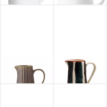
BLOOMINGVILLE
VISTA PORTUGUESE
Wasserkrug Krug, Steingut
Wasserkrug Tribu Krug S 1l
ab 33,39 €
59,90 €
lieferbar - in 2-3 Werktagen bei dir
lieferbar - in 2-3 Werktagen bei dir