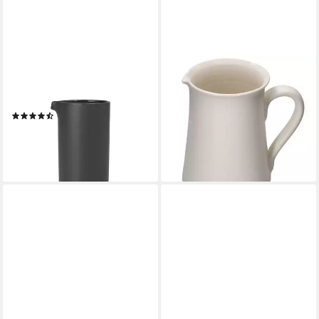
BLOMUS
MAMBOCAT
Wasserkrug -PILAR- Krug für
Wasserkrug Gloria Krug
Milch, Wasser, Saft, 500 ml
cremeweiß 1,6L italienische
(2)
Kanne Keramik-Karaffe
ab 20,95 €
24,99 €
lieferbar - in 2-3 Werktagen bei dir
lieferbar - in 3-4 Werktagen bei dir