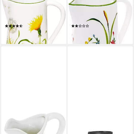
Wasserkrug Pusteblume, (1-
Wasserkrug Blumenwiese, (1-
tlg., 19 cm (1,5 l), italienischer
tlg., ca. 19 cm (1,5 l), Großer
Krug Keramik handgemacht
Keramik Teekrug aus Italien
(2)
(1)
44,88 €
45,99 €
lieferbar - in 2-3 Werktagen bei dir
lieferbar - in 2-3 Werktagen bei dir
LASHUMA
BLOMUS
Wasserkrug Zitrone, (1-tlg.,
Wasserkrug -PILAR- Krug für
ca. 13,5 cm (500 ml), weißes
Milch, Wasser, Saft, 500 ml