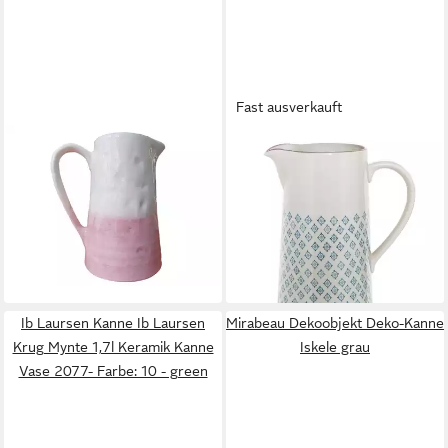
Fast ausverkauft
VISTA PORTUGUESE
BLOOMINGVILLE
Wasserkrug Only Rose Krug L
Wasserkrug Patrizia Jug, Blue,
2l
Stoneware, 2L Krug, Keramik
79,90 €
Wasserkanne, Milchkrug,
lieferbar - in 2-3 Werktagen bei dir
Saftkrug, dänisch Design, blau
39,59 €
lieferbar - in 2-3 Werktagen bei dir
Ib Laursen Kanne Ib Laursen
Mirabeau Dekoobjekt Deko-Kanne
Krug Mynte 1,7l Keramik Kanne
Iskele grau
Vase 2077- Farbe: 10 - green