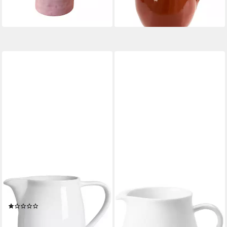
10,99 €
lieferbar - in 2-3 Werktagen bei dir
RITZENHOFF & BREKER
KAHLA
Kanne,
Wasserkrug Five Senses,
spülmaschinengeeignet
Made in Germany
(1)
ab 22,90 €
13,88 €
lieferbar in 3 Wochen
lieferbar - in 3-4 Werktagen bei dir