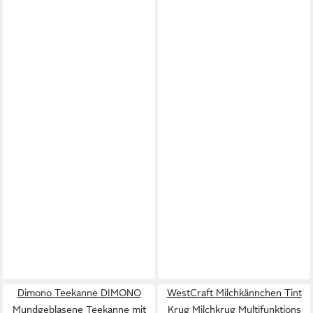
Dimono Teekanne DIMONO
WestCraft Milchkännchen Tint
Mundgeblasene Teekanne mit
Krug Milchkrug Multifunktions