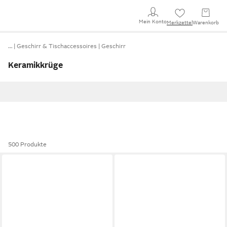
Mein Konto
Merkzettel
Warenkorb
…
Geschirr & Tischaccessoires
Geschirr
Keramikkrüge
500 Produkte