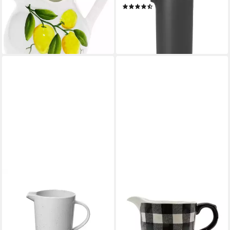
(2)
Milchkännchen aus Keramik
ab 20,95 €
mit Zitronen Relief
lieferbar - in 2-3 Werktagen bei dir
28,74 €
lieferbar - in 2-3 Werktagen bei dir
BLOMUS
NEUETISCHKULTUR
Wasserkrug -SABLO-
Wasserkrug Krug 0,8 Liter
Designer Krug: Elegantes
Keramik gemustert, (Stück, 1-
Steingut-Design, (1-tlg),
tlg., 1 Krug), Messbecher
1000ml,
Kanne