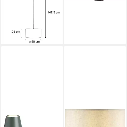
Leuchtmittel, Warmweiß,
QAZQA Hängeleuchte, e27,
Grün, Textil, Modern
95,90 €
UVP
159,00 €
-40%
lieferbar - in 3-4 Werktagen bei dir