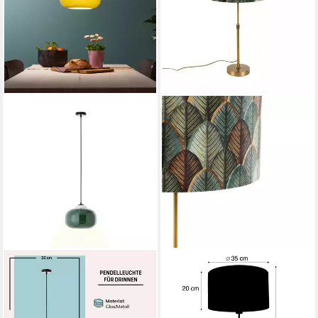
LIGHTBOX
QAZQA
Pendelleuchte, ohne
Tischleuchte Parte shade,
Leuchtmittel, dimmbare
ohne Leuchtmittel,
Hängelampe mit grünem Glas-
Warmweiß, QAZQA Tisch­