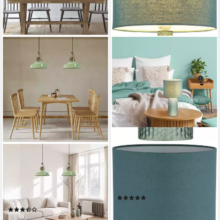
BAMYUM
GLOBO LIGHTING
Pendelleuchte Asletl
Tischleuchte SOFIA, ohne
Hängelampe aus Metall 2
Leuchtmittel,
Flammige, E27, Vintage
Tischlampe/Wohnzimmer/Flur/S
(3)
Lampe, ohne Leuchtmittel
64,99 €
UVP
99,99 €
(2)
112,00 €
UVP
179,20 €
-35%