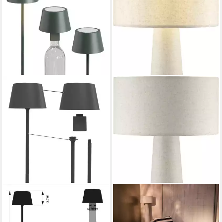
NORTHPOINT
LEGER HOME BY LENA GERCKE
LED Tischleuchte
Stehlampe Lienne, ohne
Flaschenleuchte 3in1 45cm
Leuchtmittel, Textilleuchte,