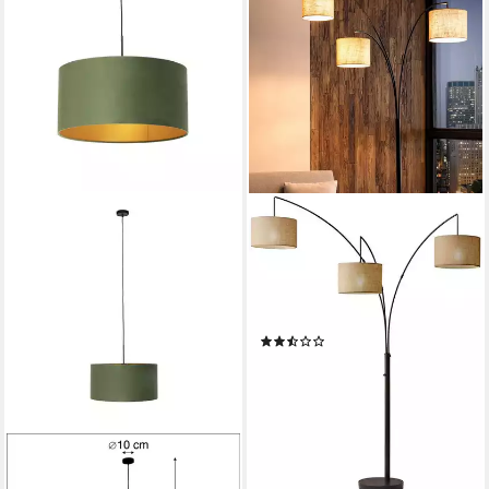
SALESFEVER
Stehlampe Oliver, ohne
Leuchtmittel, mit echtem
Marmorfuß und 3
verstellbaren Leuchtarme
(3)
214,99 €
UVP
416,00 €
-48%
lieferbar - in 6-8 Werktagen bei dir
QAZQA
Pendelleuchte Combi, ohne