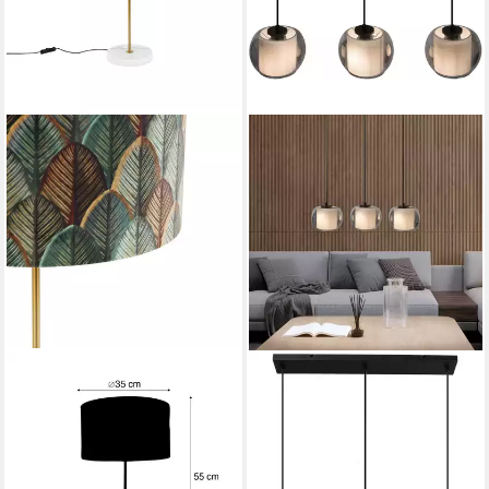
QAZQA
OTTO HOME
Tischleuchte Kaso shade,
Pendelleuchte Tanissa mit
ohne Leuchtmittel,
Doppelschirm, ohne
Warmweiß, QAZQA Tisch­
Leuchtmittel, Pendellampe,
leuchte, e27, Grün, Velours,
Rauchglas, innen Stoffschirm,