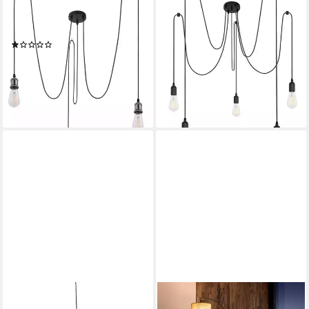
Leuchtmittel,
Leuchtmittel,
Hängelampe/Pendelleuchte/Esszimmer/Wohnzimmer/Esstisch
Hängelampe/Pendelleuchte/Ess
(1)
49,98 €
UVP
79,99 €
ab 47,99 €
UVP
79,99 €
-38%
-40%
lieferbar - in 6-8 Werktagen bei dir
lieferbar - in 6-8 Werktagen bei dir