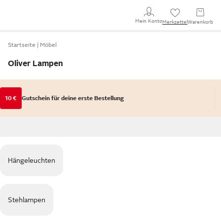
Mein Konto
Merkzettel
Warenkorb
Startseite
Möbel
Oliver Lampen
10 €
Gutschein für deine erste Bestellung
Hängeleuchten
Stehlampen