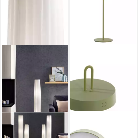
SALESFEVER
LIGHT & LIVING
Stehlampe Oliver, ohne
Tischleuchte LED
Leuchtmittel, Plissee
Tischleuchte AMPEHA von