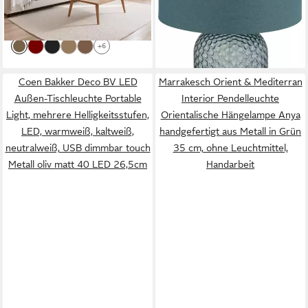
lieferbar - in 6-8 Werktagen bei dir
-38%
lieferbar - in 3-4 Werktagen bei dir
+6
Coen Bakker Deco BV LED
Marrakesch Orient & Mediterran
Außen-Tischleuchte Portable
Interior Pendelleuchte
Light, mehrere Helligkeitsstufen,
Orientalische Hängelampe Anya
LED, warmweiß, kaltweiß,
handgefertigt aus Metall in Grün
neutralweiß, USB dimmbar touch
35 cm, ohne Leuchtmittel,
Metall oliv matt 40 LED 26,5cm
Handarbeit