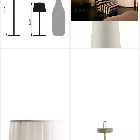
warmweiß Olivegrün 2er-Set
Höhe 143 cm, Ø 50 cm
(24)
49,90 €
119,99 €
UVP
169,99 €
lieferbar - in 2-3 Werktagen bei dir
-29%
lieferbar - in 2-3 Werktagen bei dir