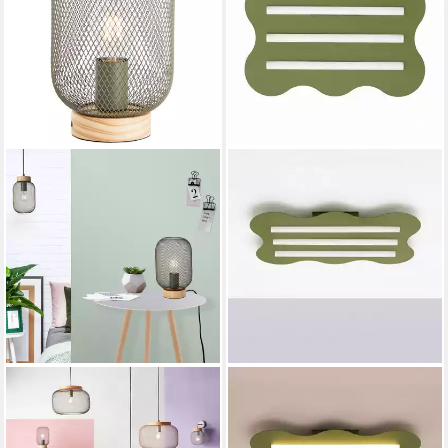
LIGHTBOX
LICHT-ERLEBNISSE
Tischleuchte, ohne
Deckenleuchte LENZ, ohne
Leuchtmittel, Tischlampe,
Leuchtmittel, Metall Olivgrün