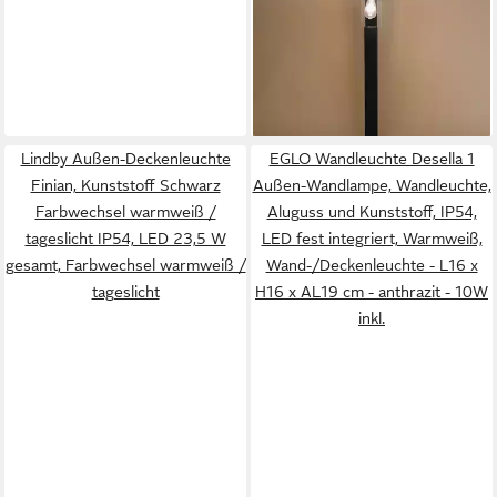
Solar Standleuchte Viola
H100cm Retro-Glühbirne
2700K 102709, 2
48,95 €
Lichtstärken einstellbar,
lieferbar - in 2-3 Werktagen bei dir
automatisches Einschalten bei
Dämmerung, LED fest
Lindby Außen-Deckenleuchte
EGLO Wandleuchte Desella 1
integriert, warmweiß
Finian, Kunststoff Schwarz
Außen-Wandlampe, Wandleuchte,
Farbwechsel warmweiß /
Aluguss und Kunststoff, IP54,
tageslicht IP54, LED 23,5 W
LED fest integriert, Warmweiß,
gesamt, Farbwechsel warmweiß /
Wand-/Deckenleuchte - L16 x
tageslicht
H16 x AL19 cm - anthrazit - 10W
inkl.