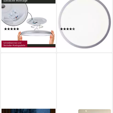
PAULMANN
BRILLIANT
LED Panel Atria Shine 3000K
LED Deckenleuchte Navara,
IP44 eckig, LED fest
LED fest integriert,
integriert, Warmweiß,
Neutralweiß, Ø 37,5cm, Höhe
Backlight
3 cm, 2900 lm, 4000 K, IP44
(2)
(2)
ab 39,68 €
31,99 €
UVP
49,49 €
lieferbar - in 2-3 Werktagen bei dir
-20%
lieferbar - in 2-3 Werktagen bei dir