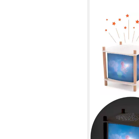
MOULIN ROTY
Nachtlicht Magische L
Sternenhimmel 3 Schl
Bluethoot USB Kabel
79,90 €
lieferbar - in 2-3 Werktag