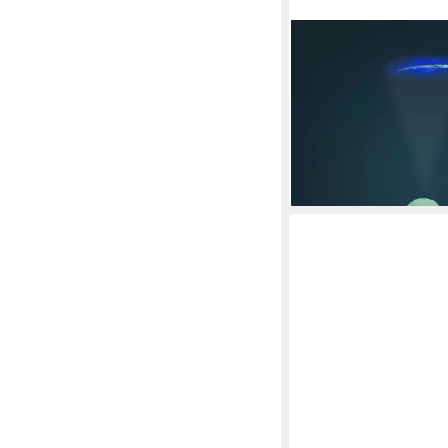
MOULIN ROTY
LED Nachtlicht Tierpr
Nachtlicht mit 24 Bild
aufladbar
44,95 €
lieferbar - in 2-3 Werktag