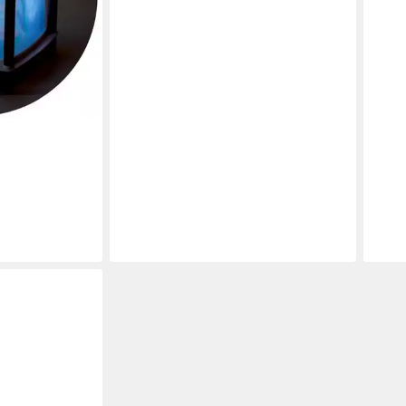
MOUL
Nach
Schi
Zeit
29,9
liefe