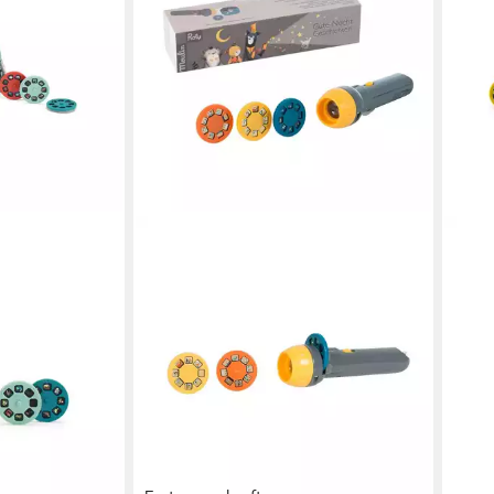
MOUL
Proj
Disk
4 Ja
8,95
liefe