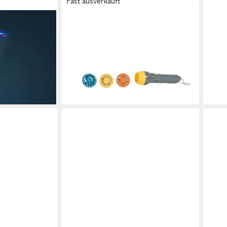
Fast ausverkauft
MOULIN ROTY
ojektor Kinder
Projektionslampe Projektionsleuchte
ern, USB
Taschenlampe mit Geschichten für
Kinder
14,90 €
en bei dir
lieferbar - in 2-3 Werktagen bei dir
+5