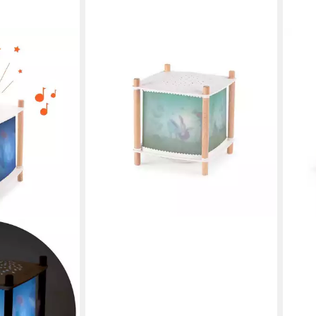
MOULIN ROTY
Nachtlicht Magische Lampe Trois
Petits Lapins Sternenhimmel 3
Lieder Bluetooth
79,90 €
lieferbar - in 2-3 Werktagen bei dir
ampe Paulie
aflieder
en bei dir