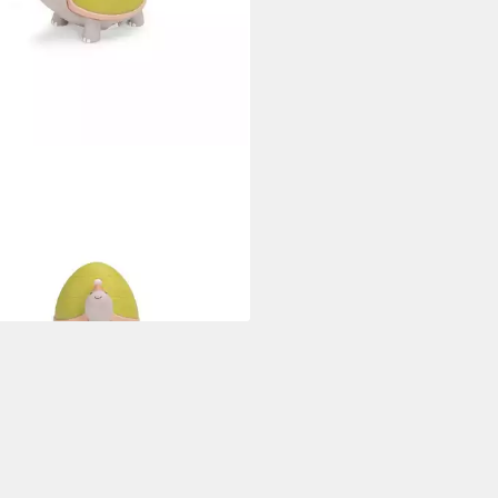
IN ROTY
tlicht Trois Lapins Nachtlicht
ldkröte (USB) Einschlaflicht
schaltuhr
0 €
rbar - in 2-3 Werktagen bei dir