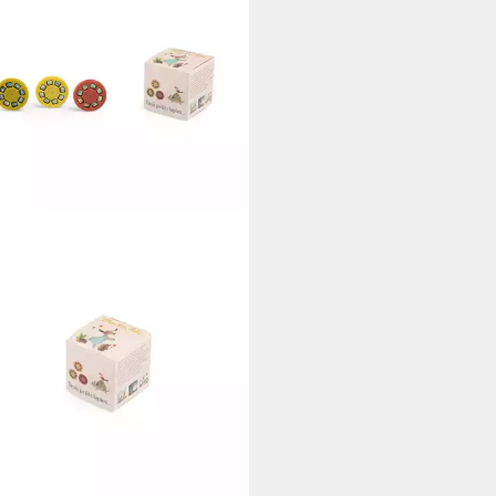
IN ROTY
ektionslampe Zubehörset mit 3
etten für Projektionsleuchten, ab
hren
 €
rbar - in 2-3 Werktagen bei dir