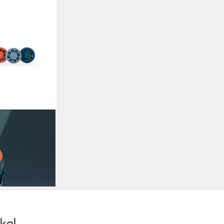
nbild Projektor
4 Motive,
en bei dir