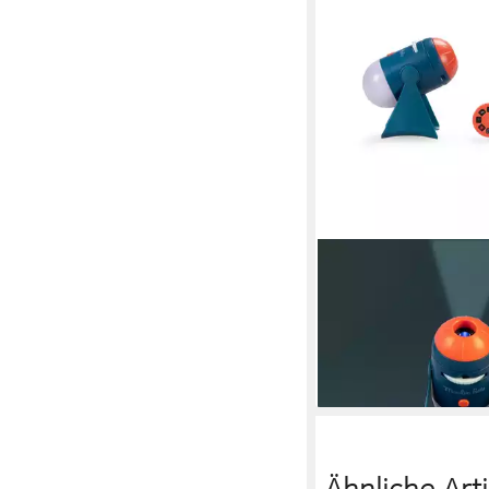
MOULIN ROTY
LED Nachtlicht Sterne
Kinder ab 4 Jahren, 2
Planetarium
29,95 €
lieferbar - in 2-3 Werktag