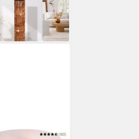
lampe
9 €
UVP
209,99 €
 Werktagen bei dir
ITY LEUCHTEN
(60)