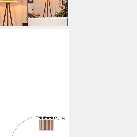
9 €
UVP
104,90 €
 Werktagen bei dir
 HOME
(64)
lampe Stellan
9 €
UVP
209,99 €