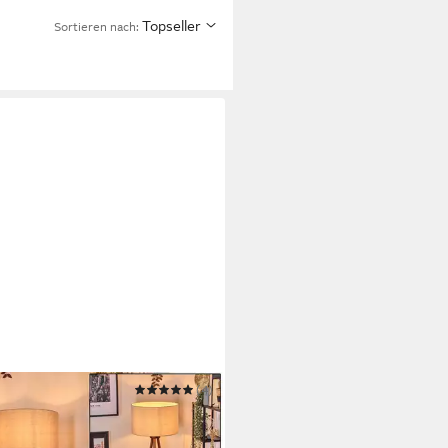
Topseller
Sortieren nach:
TEIN
(4)
lampe Stehlampe aus Holz/Stoff
unkelbraun/Beige/Weiß