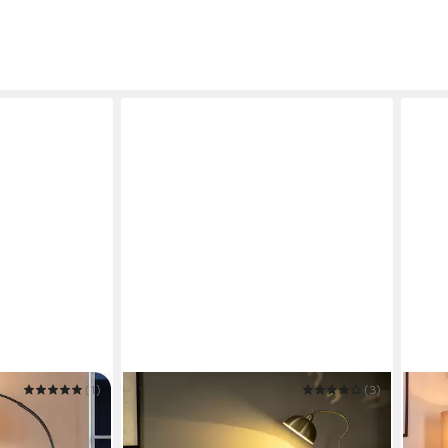
(1)
HOMCOM
(3)
HOFS
r dimmbar,
Stehlampe Stehleuchte, Bogenlampe,
Steh
rstellbar
verstellbarer Lampenschirm, E27
in D