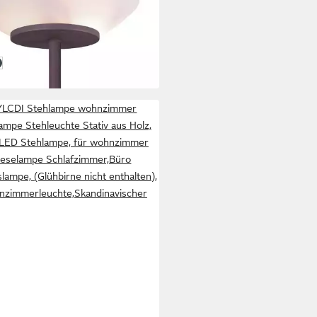
enfluter Gerry
9 €
UVP
142,99 €
 Werktagen bei dir
raun
kelfarben
essingfarben
LCDI Stehlampe wohnzimmer
ampe Stehleuchte Stativ aus Holz,
LED Stehlampe, für wohnzimmer
eselampe Schlafzimmer,Büro
slampe, (Glühbirne nicht enthalten),
zimmerleuchte,Skandinavischer