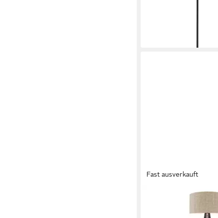
UVP
152,99 €
-27%
in 8-10 Werktagen bei dir
Fast ausverkauft
LUX.PRO
Stehlampe
35,99 €