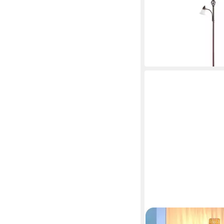
LED Deckenfluter mit
Glasschirm, Höhe 180
120,99 €
UVP
204,97 €
-41%
in 5-6 Werktagen bei dir
EDISHINE