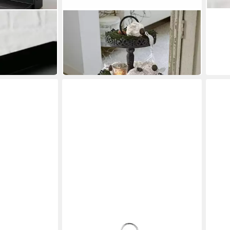
MIRABEAU
 cm, Schwarz,
Etagere Etagere Garnette antikgrau
62,95 €
UVP
69,95 €
-10%
in 5-6 Werktagen bei dir