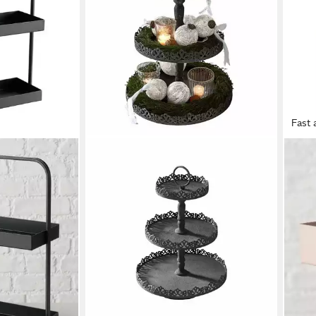
Fast 
BOLT
Etage
pulve
34,8
in 3-4