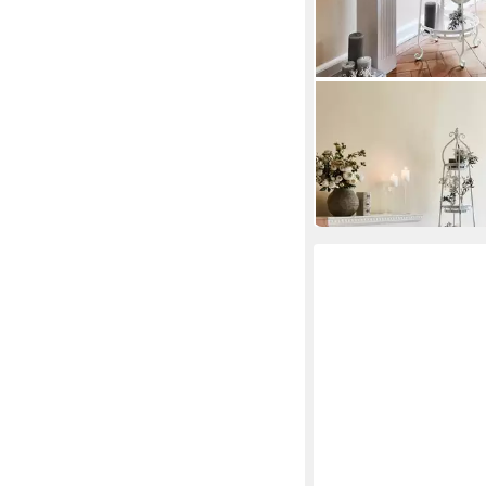
MIRABEAU
Etagere Etagere Ipas 
108,95 €
in 6-8 Werktagen bei dir