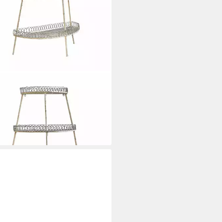
BEAU
ere Etagere Lorivane antikweiß
00 €
 Werktagen bei dir