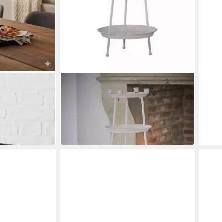
MIRABEAU
MIRA
er Samina
Etagere Etagere Mont Argenté
Etag
144,
 33cm
antikweiß
in 5-6
51,95 €
UVP
58,95 €
-12%
in 5-6 Werktagen bei dir