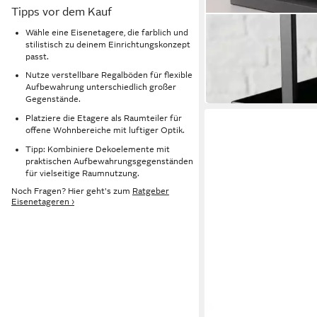
Tipps vor dem Kauf
BOLTZE GRUPPE GMBH
Wähle eine Eisenetagere, die farblich und
Etagere JAGO, H 38,5
stilistisch zu deinem Einrichtungskonzept
pulverbeschichtet
passt.
34,69 €
Nutze verstellbare Regalböden für flexible
in 3-4 Werktagen bei dir
Aufbewahrung unterschiedlich großer
Gegenstände.
Platziere die Etagere als Raumteiler für
offene Wohnbereiche mit luftiger Optik.
Tipp: Kombiniere Dekoelemente mit
praktischen Aufbewahrungsgegenständen
für vielseitige Raumnutzung.
Noch Fragen? Hier geht's zum
Ratgeber
Eisenetageren ›