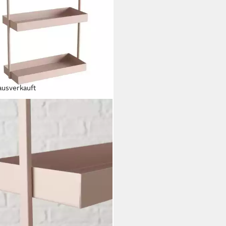
ausverkauft
ZE GRUPPE GMBH
re JAGO, H 38,5 cm, Beige,
rbeschichtet
9 €
 Werktagen bei dir