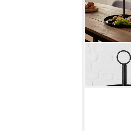
BOLTZE
Etagere Servierständ
Metall schwarz Höhe
ab 22,48 €
in 2-3 Werktagen bei dir