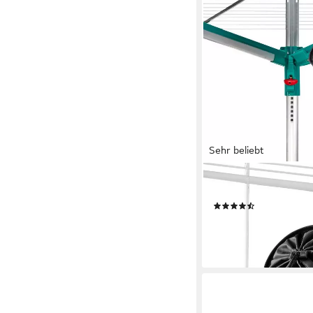
Sehr beliebt
LEIFHEIT
Hängeaufbewahrung 
(90)
ab 14,19 €
lieferbar - in 3-4 Werktag