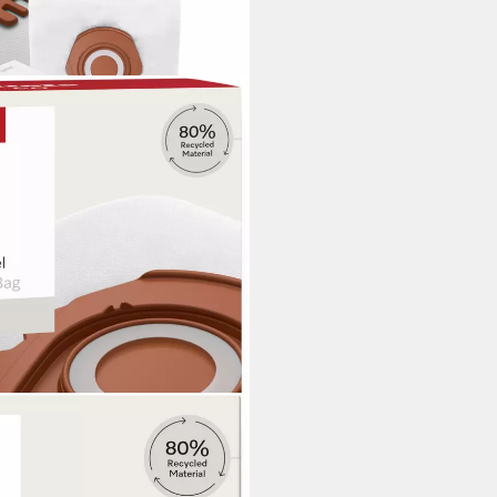
 Pure CO, passend für Miele, 5
 mit bester Filtrationsleistung