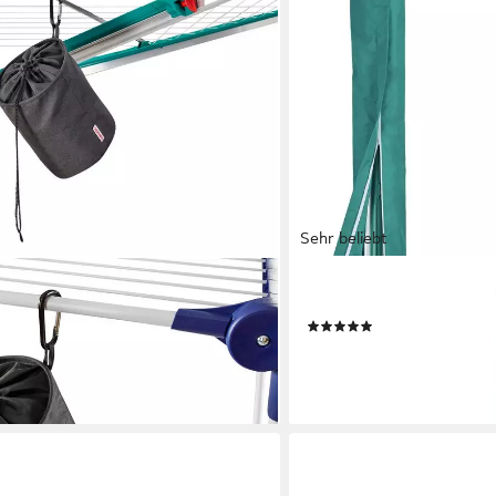
Sehr beliebt
LEIFHEIT
Wäscheklammerbeutel
Wäschespinne-Schutzhüll
(106)
ab 22,56 €
UVP
27,49 €
en bei dir
-18%
lieferbar - in 5-6 Werktagen be