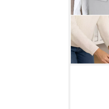
HAUSLEBEN
Organizer Faltbox mi
Creme/Nature – Faltbar 
Stoff-Aufbewahrungsbo
24,99 €
UVP
29,99 €
-17%
lieferbar - in 4-5 Werktag