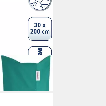
e
i dir