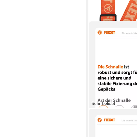
Sehr beliebt
FLEXOT
Koffergurt Koffergurt 
Namensschild, Flexibel
praktischer Schnalle