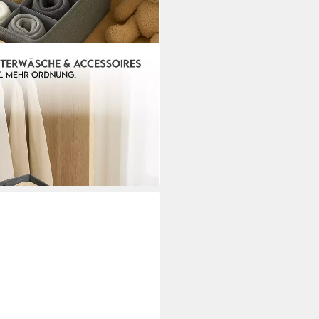
Fächer Aufbewahrungsboxen
t., 2er Set), Faltbar - stabil,
i dir