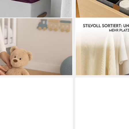
HAUSLEBEN
t Deckel 50x33x24cm – Stoff
Organizer 2er Set – 16 
(Kein Set, 1 St., Einzelartikel),
30x30x15 cm, Grau (Set, 2 S
x, faltbar & robust
kartonverstärkt
19,99 €
UVP
25,99 €
(10,00 €/ 1 Stk)
-23%
en bei dir
lieferbar - in 4-5 Werktagen be