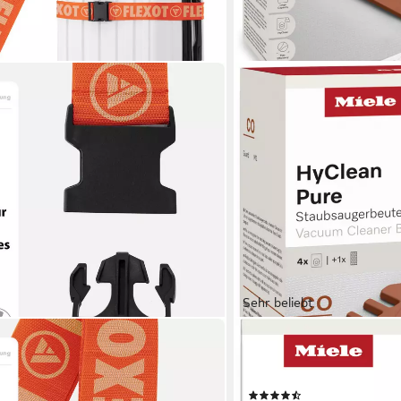
Sehr beliebt
MIELE
mit Clip-Schnalle, verstellbare Länge,
Staubsaugerbeutel HyClean
 anpassbarer und stabiler Gurt mit
St., Miele Original Zubehör,
(55)