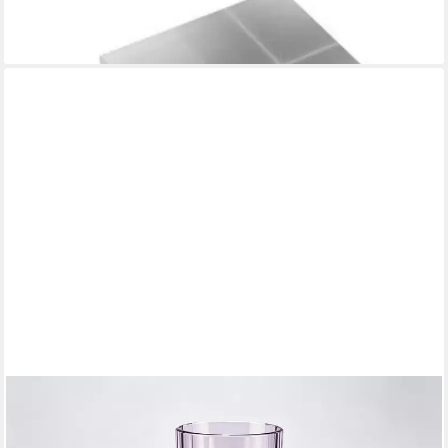
Vitrinen
10,99 €
lieferbar - in 3-4 Werktagen bei dir
BLINGBIN
Gläser-Set Trinkgläser Bunt 300 ml, 6er Set Outdoor
Wassergläser aus Kunststoff, 6-tlg., Acryl, Acrylbecher mit