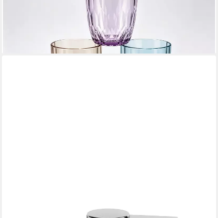
Kristallglas-Optik für Wasser, Saft, Eiskaffee, Tee
18,99 €
UVP
29,99 €
-37%
lieferbar - in 4-5 Werktagen bei dir
MÖVE