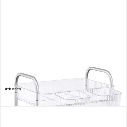
VIDAXL
Rollwagen Aufbewahrungswagen 2 Etagen Transparent
37x28x43,5 cm Acryl, (1 St)
(1)
33,99 €
lieferbar - in 4-5 Werktagen bei dir