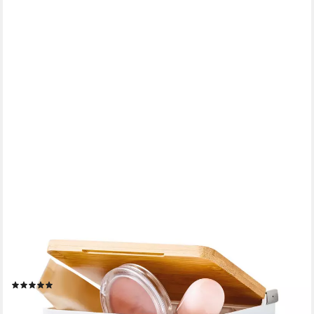
TESA
Badorganizer BABOO Bad-Aufbewahrungsbox klein (Set, 1 St),
Badezimmer Aufbewahrungslösung, Badregal zur Wandmontage
ohne Bohren
(1)
ab 18,19 €
lieferbar - in 3-4 Werktagen bei dir