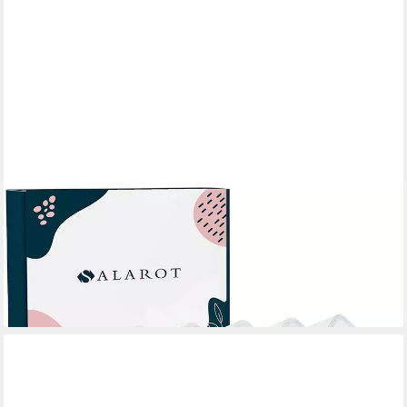
BOXUP
Make-Up Organizer Salarot Lippenstift Organizer Acryl
Aufbewahrung Schminnktisch Ordnung, 1-tlg., Kein Set,
Lippenstift Organizer mit 22 Fächern
4,99 €
lieferbar - in 3-4 Werktagen bei dir