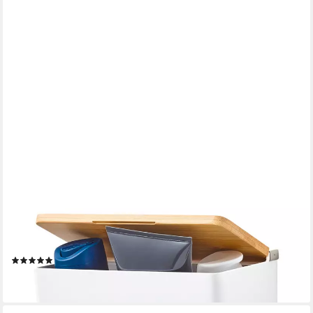
TESA
Badorganizer BABOO Bad-Aufbewahrungsbox groß (Set, 1 St),
Badezimmer Aufbewahrungslösung, Badregal zur Wandmontage
ohne Bohren
(2)
ab 30,19 €
lieferbar - in 3-4 Werktagen bei dir