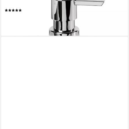
Seifenspender Line, aus hochwertigem Acryl
(11)
18,41 €
UVP
24,95 €
-26%
lieferbar - in 6-8 Werktagen bei dir