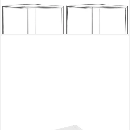
LUXUSKOLLEKTION
Organizer Schubladen Acryl stapelbar 19 cm Transparent 4 Pack
Hoch
96,95 €
lieferbar - in 6-7 Werktagen bei dir