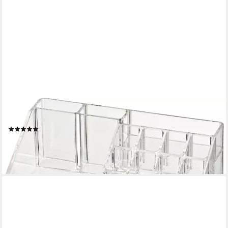
WENKO
Kosmetikbox Femme (1 St), mit 16 Aufteilungen
(1)
12,03 €
UVP
15,99 €
-25%
lieferbar - in 6-8 Werktagen bei dir