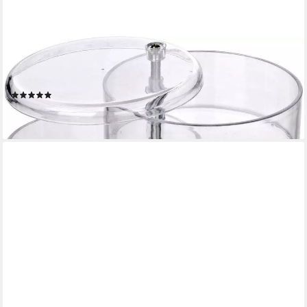
WENKO
Badorganizer Tower, Kosmetik-Aufbewahrung mit 4 Fächern,
transparent
(20)
ab 17,75 €
lieferbar - in 2-3 Werktagen bei dir