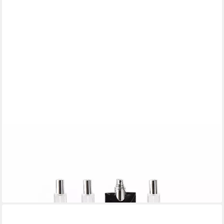
CRELIV
Make-Up Organizer mit Schublade – 3-stufiger Kosmetik-
Aufsteller, Anti-Rutsch Regal
18,99 €
UVP
31,50 €
-40%
lieferbar - in 3-4 Werktagen bei dir