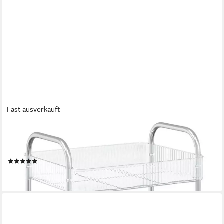
Fast ausverkauft
VIDAXL
Küchenwagen 37 x 28 x 435 cm Küchenwagen
Aufbewahrungswagen 2 Etagen Transparent 3
(1)
ab 29,99 €
lieferbar - in 4-5 Werktagen bei dir