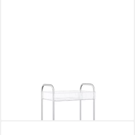
VIDAXL
Rollwagen Aufbewahrungswagen 4 Etagen Transparent
37x28x95 cm Acryl, (1 St)
ab 32,99 €
lieferbar - in 4-5 Werktagen bei dir