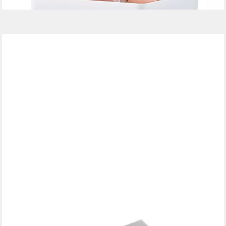
Dekoablage Acryl-Block transparent 50x50x50mm (Packung, 1
St., Acryl-Block), Ideal für die Dekoration in Schaufenstern und