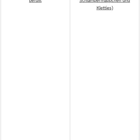
befüllt
Schlampermäppchen und
Kletties)