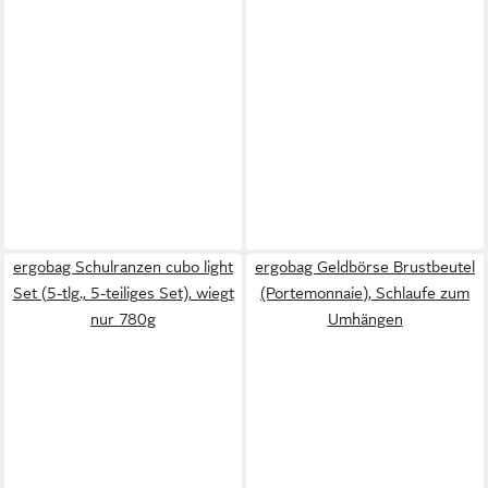
ergobag Schulranzen cubo light
ergobag Geldbörse Brustbeutel
Set (5-tlg., 5-teiliges Set), wiegt
(Portemonnaie), Schlaufe zum
nur 780g
Umhängen