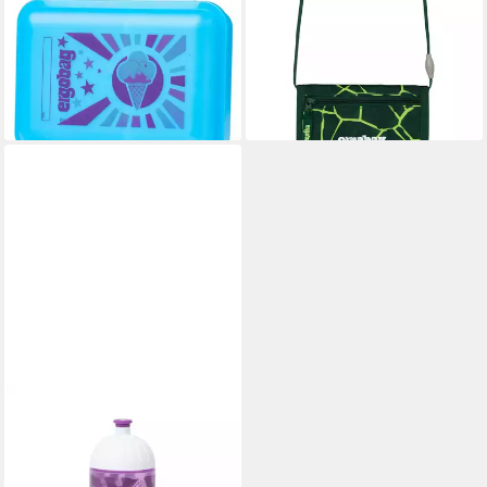
Lunchbox Brotdose Eis,
Trinkflasche Edelstahl
Polyester
Trinkflasche
5,50 €
24,99 €
12,99 €
lieferbar - in 6-7 Werktagen bei dir
-58%
lieferbar - in 3-4 Werktagen bei dir
ERGOBAG
Trinkflasche, 500 ml
5,99 €
UVP
12,99 €
-54%