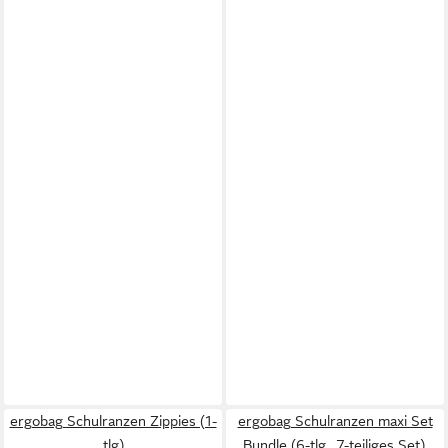
ergobag Schulranzen Zippies (1-
ergobag Schulranzen maxi Set
tlg)
Bundle (6-tlg., 7-teiliges Set),