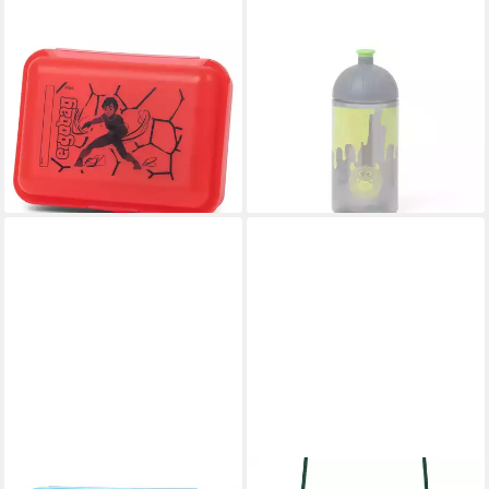
ERGOBAG
ERGOBAG
Lunchbox Brotdose
Trinkflasche Trinkflasche
SupBärheld Lava Rot
Glibber
10,99 €
Schwarz, Polyester
12,99 €
8,20 €
12,99 €
-15%
lieferbar - in 3-4 Werktagen bei dir
-37%
lieferbar - in 3-4 Werktagen bei dir
ERGOBAG
ERGOBAG