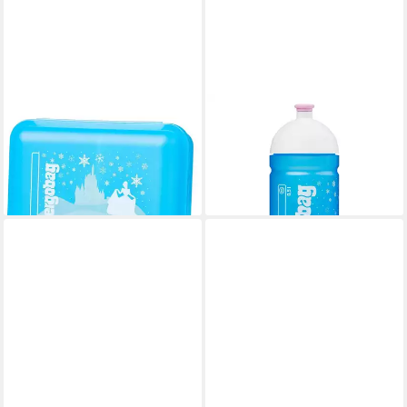
ERGOBAG
ERGOBAG
Lunchbox Brotdose
Trinkflasche Zubehör
ab 8,00 €
Eisprinzessin, Polyester
12,99 €
11,99 €
-38%
lieferbar - in 2-3 Werktagen bei dir
lieferbar - in 3-4 Werktagen bei dir