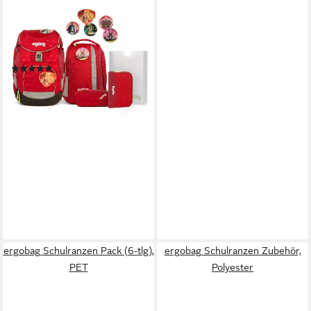
Schulrucksack Pack (6tlg.,
Schulrucksack, Sportrucksack,
Federmäppchen,
Schlamperrolle, Heftebox)
(18)
149,00 €
UVP
239,00 €
-38%
lieferbar - in 2-3 Werktagen bei dir
ergobag Schulranzen Pack (6-tlg),
ergobag Schulranzen Zubehör,
PET
Polyester