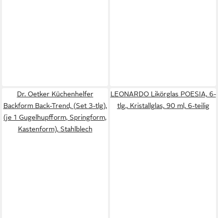
Dr. Oetker Küchenhelfer
LEONARDO Likörglas POESIA, 6-
Backform Back-Trend, (Set 3-tlg),
tlg., Kristallglas, 90 ml, 6-teilig
(je 1 Gugelhupfform, Springform,
Kastenform), Stahlblech