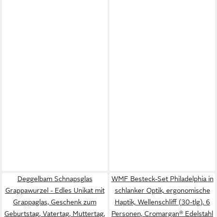
Deggelbam Schnapsglas
WMF Besteck-Set Philadelphia in
Grappawurzel - Edles Unikat mit
schlanker Optik, ergonomische
Grappaglas, Geschenk zum
Haptik, Wellenschliff (30-tlg), 6
Geburtstag, Vatertag, Muttertag,
Personen, Cromargan® Edelstahl