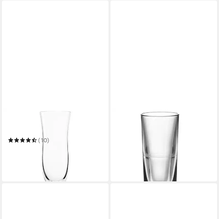
STÖLZLE
LEONARDO
Grappaglas CLASSIC long life
Schnapsglas Leonardo
Grappabecher Gilli Bar
(10)
ab 12,30 €
31,96 €
UVP
51,07 €
in 2-3 Werktagen bei dir
-37%
in 6-8 Werktagen bei dir