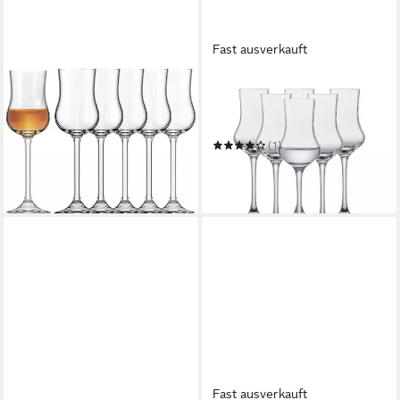
Fast ausverkauft
SAHM
SCHOTT ZWIESEL
Grappaglas Grappagläser 6er
Schnapsglas BAR SPECIAL
Set, 85 ml Grappaglas
Digestifgläser 95 ml 6er Set
29,99 €
UVP
39,99 €
(1)
(5,00 €/ 1 Stk)
ab 23,95 €
-25%
in 2-3 Werktagen bei dir
in 3-4 Werktagen bei dir
Fast ausverkauft