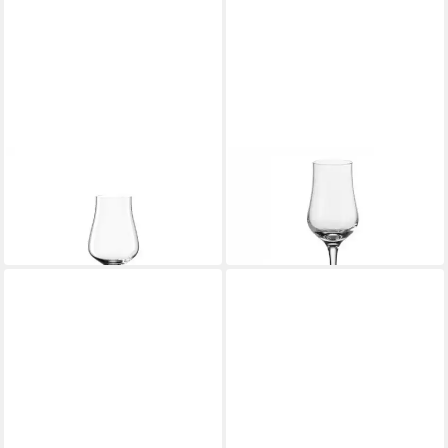
LEONARDO
LEONARDO
Schnapsglas Leonardo
Schnapsglas Leonardo
Grappaglas Brunelli
Grappaglas Ciao+
ab 15,35 €
ab 13,00 €
in 2-3 Werktagen bei dir
in 2-3 Werktagen bei dir