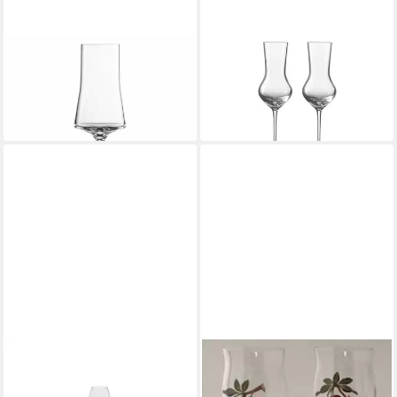
ZWIESEL GLAS
ZWIESEL GLAS
Grappaglas Grappaglas Echo
Gläser-Set Enoteca
4er Set, 147 ml
Grappaglas Set 2tlg
51,80 €
89,90 €
in 2-3 Werktagen bei dir
in 2-3 Werktagen bei dir
ROSENTHAL
STEINNACHER BÄRBEL
Schnapsglas Rosenthal TAC
Grappaglas Edelbrand
o2 Schnapsglas, Kristall
Grappagläser 2er Set gemalt