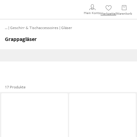
Mein Konto
Merkzettel
Warenkorb
…
Geschirr & Tischaccessoires
Gläser
Grappagläser
17 Produkte