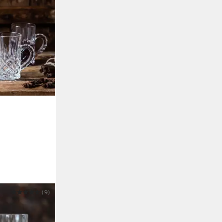
(9)
er Set