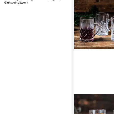
Glühweingläser ›
NACHTMANN
Glas Glühweingläser 4
NOBLESSE, 256 ml