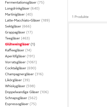
Fermentationsgläser
Longdrinkgläser
Martinigläser
1 Produkte
Latte-Macchiato-Gläser
Sektgläser
Grappagläser
Teegläser
Glühweingläser
Kaffeegläser
Aperitifgläser
Vorratsgläser
Cocktailgläser
Champagnergläser
Likörgläser
Whiskygläser
Doppelwandige Gläser
Schnapsgläser
Espressogläser