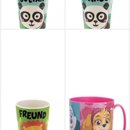
Kunststoff, Trinkbecher
Kunststoff, Trinkbecher
Saftbecher Milchbecher
Saftbecher Milchbecher
10,07 €
10,07 €
lieferbar - in 4-5 Werktagen bei dir
lieferbar - in 4-5 Werktagen bei dir
HTI-LIVING
STORLINE
Tasse Kinderbecher Freund,
Tasse Paw Patrol
1-tlg., Kunststoff, Trinkbecher
Mikrowellengeeigneter
Saftbecher Milchbecher
Kunststoffbecher 390 ml,
10,07 €
Kunststoff