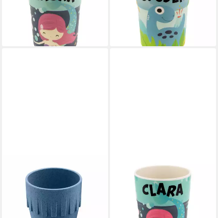
Kunststoff, Trinkbecher
Saftbecher Milchbecher
10,07 €
Saftbecher Milchbecher
lieferbar - in 4-5 Werktagen bei dir
10,07 €
lieferbar - in 4-5 Werktagen bei dir
KOZIOL
HTI-LIVING
Cappuccinotasse Cappuccino
Tasse Kinderbecher
Connect Organic Deep Blue
Namensbecher Clara, 1-tlg.,
300 ml, Kunststoff
Kunststoff, Trinkbecher
9,69 €
Saftbecher Milchbecher