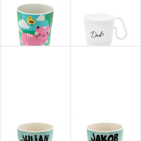
HTI-LIVING
KOZIOL
Tasse Kinderbecher Katzen,
Tasse Maxx Dad, Kunststoff
ab 4,32 €
1-tlg., Kunststoff, Trinkbecher
lieferbar - in 2-3 Werktagen bei dir
Saftbecher Milchbecher
10,07 €
lieferbar - in 4-5 Werktagen bei dir
HTI-LIVING
HTI-LIVING
Tasse Kinderbecher
Tasse Kinderbecher
Namensbecher Julian, 1-tlg.,
Namensbecher Jakob, 1-tlg.,