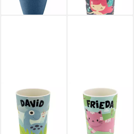
lieferbar - in 2-3 Werktagen bei dir
10,07 €
lieferbar - in 4-5 Werktagen bei dir
HTI-LIVING
HTI-LIVING
Tasse Kinderbecher
Tasse Kinderbecher
Namensbecher David, 1-tlg.,
Namensbecher Frieda, 1-tlg.,
Kunststoff, Trinkbecher
Kunststoff, Trinkbecher
Saftbecher Milchbecher
Saftbecher Milchbecher
10,07 €
10,07 €
lieferbar - in 3-4 Werktagen bei dir
lieferbar - in 4-5 Werktagen bei dir