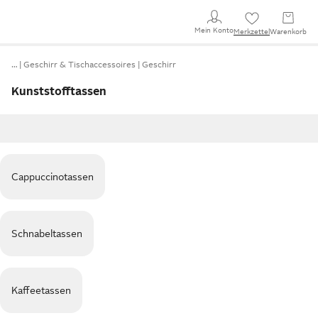
Mein Konto
Merkzettel
Warenkorb
…
Geschirr & Tischaccessoires
Geschirr
Kunststofftassen
Cappuccinotassen
Schnabeltassen
Kaffeetassen