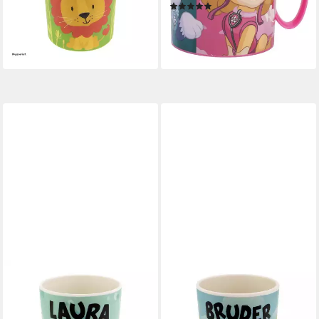
lieferbar - in 4-5 Werktagen bei dir
(1)
ab 6,95 €
14,95 €
-54%
lieferbar - in 4-5 Werktagen bei dir
HTI-LIVING
HTI-LIVING
Tasse Kinderbecher
Tasse Kinderbecher Bruder,
Namensbecher Laura, 1-tlg.,
1-tlg., Kunststoff, Trinkbecher