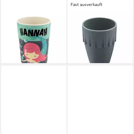
Fast ausverkauft
HTI-LIVING
KOZIOL
Tasse Kinderbecher
Cappuccinotasse Cappuccino
Namensbecher Hannah, 1-tlg.,
Connect Organic Deep Grey
Kunststoff, Trinkbecher
300 ml, Kunststoff
11,95 €
Saftbecher Milchbecher
lieferbar - in 2-3 Werktagen bei dir
10,07 €
lieferbar - in 4-5 Werktagen bei dir