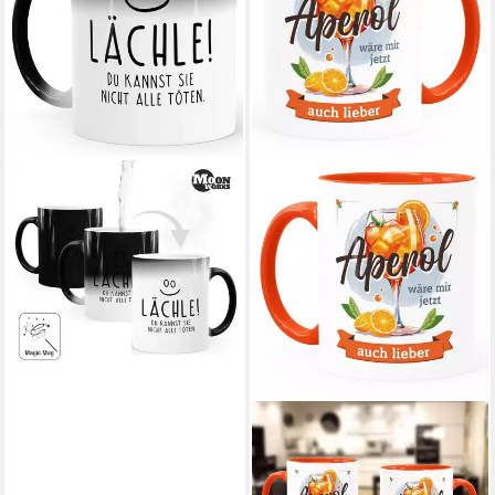
MOONWORKS
Tasse Zaubertasse
Farbwechsel Tasse lustiger
Spruch lächle du kannst sie,
Keramik
15,90 €
lieferbar - in 5-6 Werktagen bei dir
MOONWORKS
Tasse Tasse mit Spruch
Aperol wäre mir jetzt auch