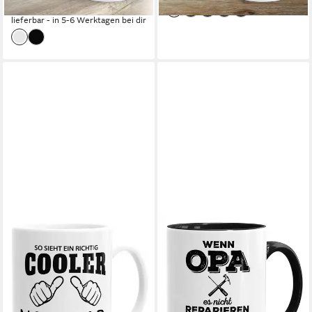
11,90 €
lieferbar - in 5-6 Werktagen bei dir