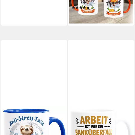
lieber Büro Alkohol, Keramik
(3)
14,90 €
lieferbar - in 5-6 Werktagen bei dir