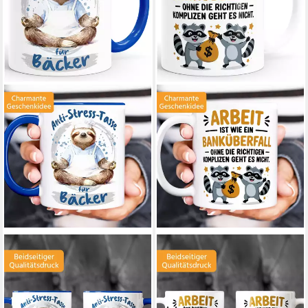
MOONWORKS
MOONWORKS
Tasse Kaffee-Tasse Geschenk
Tasse Tasse Spruch Arbeit ist
Bäcker Anti Stress Bürotasse
wie ein Banküberfall
Faultier Lustig, Keramik
Bürotasse Geschenk, Keramik