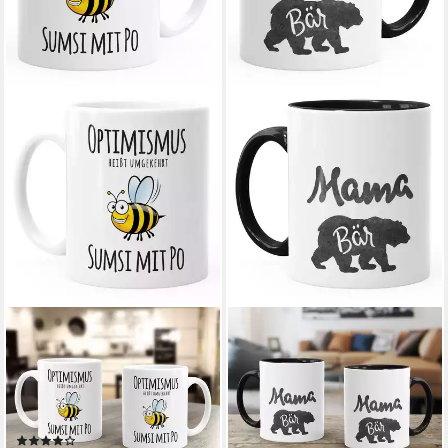
MOONWORKS
MOONWORKS
Tasse Kaffee-Tasse Spruch
Tasse Kaffee-Tasse [object
Optimismus heisst umgekehrt
Object] Bär MoonWorks®,
Sumsi mit Po Bürotasse Motiv
Keramik
13,90 €
Biene MoonWorks®, Keramik
lieferbar - in 5-6 Werktagen bei dir
(4)