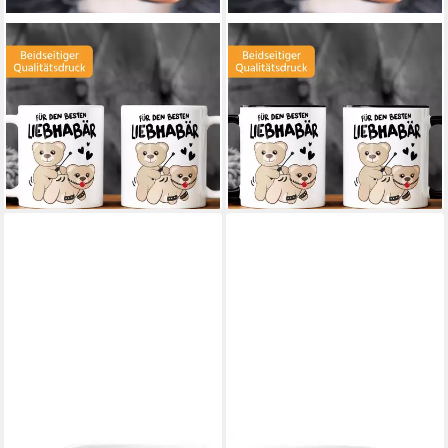
MOONWORKS
MOONWORKS
Tasse Kaffee-Tasse Liebe
Tasse Kaffee-Tasse Liebe
lustig Bär Geschenk Partner
lustig Bär Geschenk Partner
Mann Liebhaber, Keramik
Mann Liebhaber, Keramik
13,90 €
14,90 €
lieferbar - in 5-6 Werktagen bei dir
lieferbar - in 5-6 Werktagen bei dir