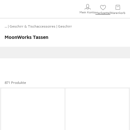
Mein Konto
Merkzettel
Warenkorb
…
Geschirr & Tischaccessoires
Geschirr
MoonWorks Tassen
871 Produkte