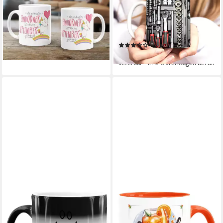
schönsten Einhörner werden
Werrkzeug Fotoprint Toolbox
im September geboren,
Geschenk für Männer,
Keramik
Keramik
(2)
13,90 €
13,90 €
lieferbar - in 5-6 Werktagen bei dir
lieferbar - in 5-6 Werktagen bei dir