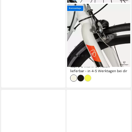
BERGSTEIGER
Rennrad Tourmalet 28 Zoll,
Alu Gravelbike 14 Gang-
Schaltung, Damen, Herren
14
Gänge
100 kg
Zul. Gesamtgewicht
Kettenschaltung
Schaltung
(33)
439,90 €
15,78 €
mtl. in 36 Raten
lieferbar - in 4-5 Werktagen bei dir