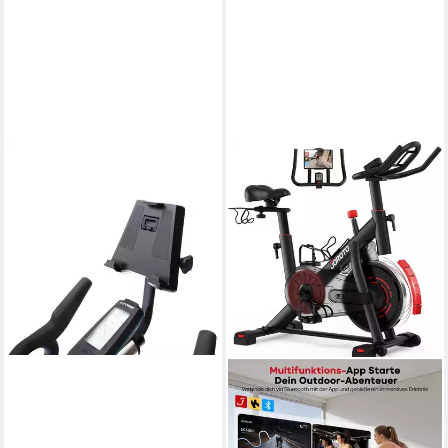
Fitnessbike Tablet-Halterung
für Indoor Bike
150,00 kg
Zul. Gesamtgewicht
399,99 €
19,87 €
mtl. in 24 Raten
lieferbar in 8 Wochen