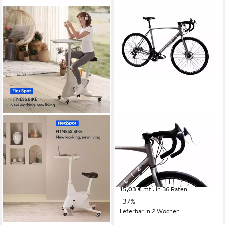
FLEXISPOT
CHILLIZ
Fitnessbike Heimtrainer
Rennrad RDB2.1
Fahrrad V9-Lite mit
57 cm
Rahmenhöhe
14
Gänge
Tischplatte
120 kg
Zul. Gesamtgewicht
100 kg
Zul. Gesamtgewicht
419,00 €
UVP
669,95 €
259,99 €
UVP
399,99 €
15,03 €
mtl. in 36 Raten
12,91 €
mtl. in 24 Raten
-37%
-35%
lieferbar in 2 Wochen
lieferbar in 3 Wochen