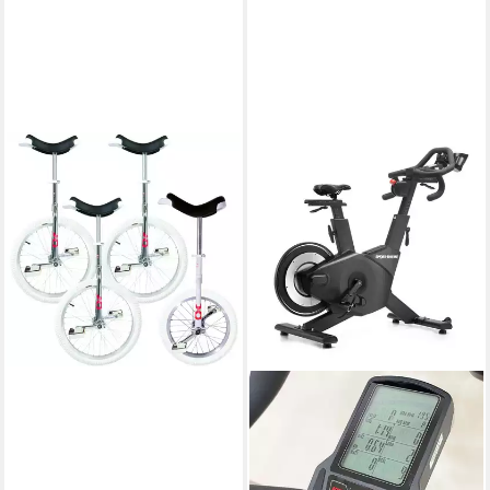
ONLYONE
Einrad Einräder-Set Indoor
150,00 kg
Zul. Gesamtgewicht
539,99 €
15,68 €
mtl. in 48 Raten
lieferbar - in 3-4 Werktagen bei dir