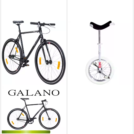
ONLYONE
Einrad Einrad Indoor
150,00 kg
Zul. Gesamtgewicht
139,99 €
12,79 €
mtl. in 12 Raten
lieferbar - in 3-4 Werktagen bei dir