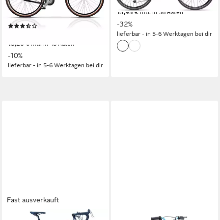
444,44 €
UVP
649,99 €
3
Gänge
15,95 €
mtl. in 36 Raten
120 kg
Zul. Gesamtgewicht
-32%
(2)
lieferbar - in 5-6 Werktagen bei dir
629,00 €
UVP
699,00 €
18,26 €
mtl. in 48 Raten
-10%
lieferbar - in 5-6 Werktagen bei dir
Fast ausverkauft
WYNN
SMARTY