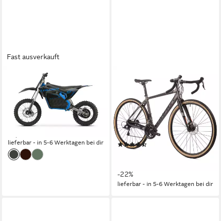
Fast ausverkauft
SMARTY
AIRTRACKS
Crossrad E-Dirtbike Tyranno
Gravelbike Herren Gravel Bike
2000W 72V30Ah Lith 17"14"
28 Zoll Fahrrad Sterrato 3.0
High-End Gravelbike
70 kg
Zul. Gesamtgewicht
49 cm
Rahmenhöhe
2.399,00 €
120 kg
Zul. Gesamtgewicht
69,65 €
mtl. in 48 Raten
lieferbar - in 5-6 Werktagen bei dir
(9)
899,00 €
UVP
1.149,00 €
26,10 €
mtl. in 48 Raten
-22%
lieferbar - in 5-6 Werktagen bei dir