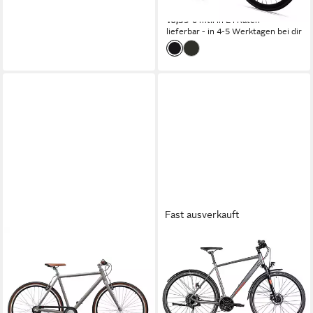
329,90 €
16,39 €
mtl. in 24 Raten
lieferbar - in 4-5 Werktagen bei dir
Fast ausverkauft
AIRTRACKS
AXESS
Urbanbike Airtracks Herren
Crossrad VERIS STREET
City Fahrrad 28 Zoll SPRIA
54 cm
Rahmenhöhe
27
Gänge
High End Urban Bike
120 kg
Zul. Gesamtgewicht
53 cm
Rahmenhöhe