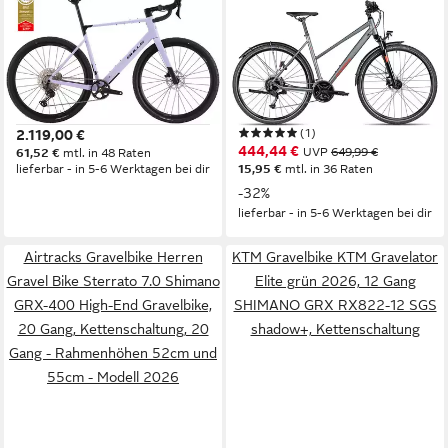
BULLS
AXESS
Gravelbike Bulls Machete RX
Crossrad VERIS STREET
1 lila 2026
Trapez
54 cm
Rahmenhöhe
52 cm
Rahmenhöhe
12
Gänge
27
Gänge
125 kg
Zul. Gesamtgewicht
120 kg
Zul. Gesamtgewicht
(1)
2.119,00 €
444,44 €
UVP
649,99 €
61,52 €
mtl. in 48 Raten
lieferbar - in 5-6 Werktagen bei dir
15,95 €
mtl. in 36 Raten
-32%
lieferbar - in 5-6 Werktagen bei dir
Airtracks Gravelbike Herren
KTM Gravelbike KTM Gravelator
Gravel Bike Sterrato 7.0 Shimano
Elite grün 2026, 12 Gang
GRX-400 High-End Gravelbike,
SHIMANO GRX RX822-12 SGS
20 Gang, Kettenschaltung, 20
shadow+, Kettenschaltung
Gang - Rahmenhöhen 52cm und
55cm - Modell 2026