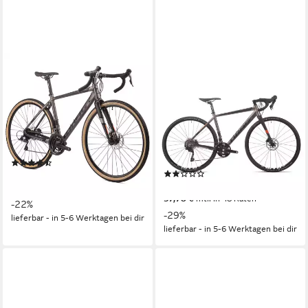
AIRTRACKS
AIRTRACKS
Gravelbike Herren Gravel Bike
Gravelbike 28 Zoll Herren
28 Zoll Fahrrad Sterrato 3.0
Gravel Bike STERRATO 9.0
High-End Gravelbike
Fahrrad 11 Gang Shimano
49 cm
Rahmenhöhe
49 cm
Rahmenhöhe
120 kg
Zul. Gesamtgewicht
11
Gänge
120 kg
Zul. Gesamtgewicht
(9)
(1)
899,00 €
UVP
1.149,00 €
1.990,00 €
UVP
2.790,00 €
26,10 €
mtl. in 48 Raten
57,78 €
mtl. in 48 Raten
-22%
-29%
lieferbar - in 5-6 Werktagen bei dir
lieferbar - in 5-6 Werktagen bei dir