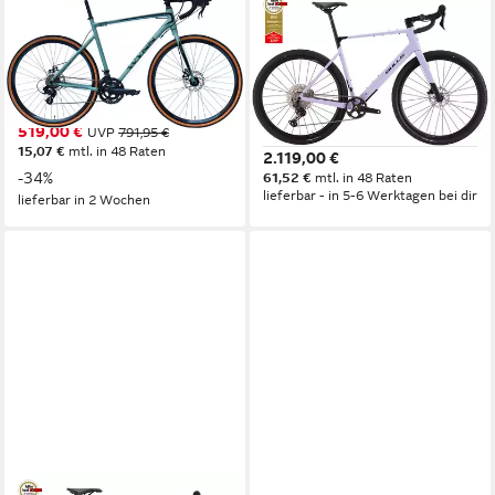
WYNN
BULLS
Gravelbike GRL3.0
Gravelbike Bulls Machete RX
1 lila 2026
56 cm
Rahmenhöhe
14
Gänge
54 cm
Rahmenhöhe
120 kg
Zul. Gesamtgewicht
12
Gänge
125 kg
Zul. Gesamtgewicht
519,00 €
UVP
791,95 €
15,07 €
mtl. in 48 Raten
2.119,00 €
-34%
61,52 €
mtl. in 48 Raten
lieferbar - in 5-6 Werktagen bei dir
lieferbar in 2 Wochen