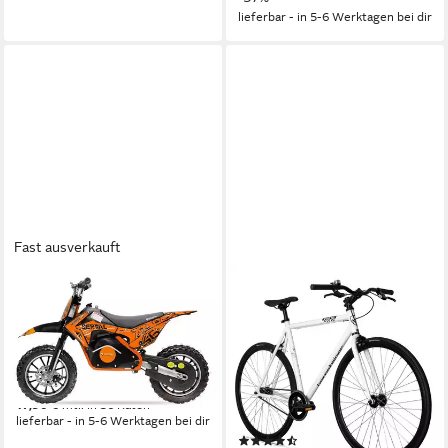
lieferbar - in 5-6 Werktagen bei dir
Fast ausverkauft
SMARTY
BERGSTEIGER
Crossrad 500W Serval Eco
Urbanbike Kyoto 28 Zoll
10/10 36V Dirtbike
Singlespeed Fixie Fahrrad,
Damen, Herren
70 kg
Zul. Gesamtgewicht
1
Gänge
499,00 €
100 kg
Zul. Gesamtgewicht
17,90 €
mtl. in 36 Raten
Aluminium
Rahmen
lieferbar - in 5-6 Werktagen bei dir
(7)