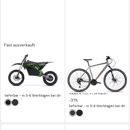
Fast ausverkauft
SMARTY
AXESS
Crossrad E-Dirtbike Tyranno
Crossrad VERIS CROSS
2000W 72V30Ah Lith 19"16"
54 cm
Rahmenhöhe
27
Gänge
70 kg
Zul. Gesamtgewicht
120 kg
Zul. Gesamtgewicht
2.449,00 €
399,99 €
UVP
579,99 €
71,10 €
mtl. in 48 Raten
19,87 €
mtl. in 24 Raten
lieferbar - in 5-6 Werktagen bei dir
-31%
lieferbar - in 5-6 Werktagen bei dir