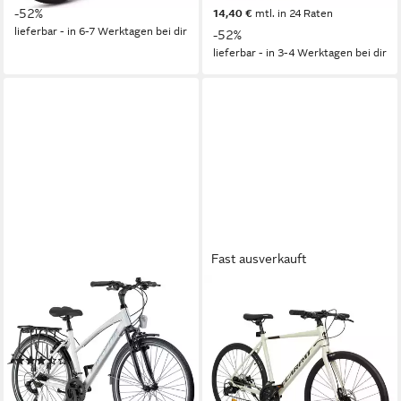
-52%
14,40 €
mtl. in 24 Raten
lieferbar - in 6-7 Werktagen bei dir
-52%
lieferbar - in 3-4 Werktagen bei dir
Fast ausverkauft
LICORNE BIKE
CARPAT SPORT
Trekkingrad L-V-ATB
Cityrad 28 Zoll Fahrrad für
Herren Damen
95 kg
Zul. Gesamtgewicht
24
Gänge
(12)
120 kg
Zul. Gesamtgewicht
359,99 €
Kettenschaltung
Schaltung
17,88 €
mtl. in 24 Raten