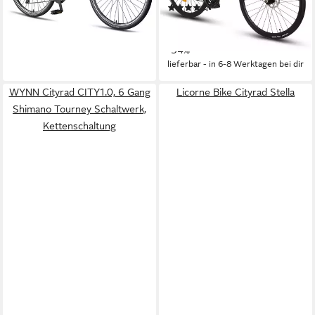
lieferbar - in 3-4 Werktagen bei dir
(5)
329,99 €
UVP
499,99 €
16,39 €
mtl. in 24 Raten
-34%
lieferbar - in 6-8 Werktagen bei dir
WYNN Cityrad CITY1.0, 6 Gang
Licorne Bike Cityrad Stella
Shimano Tourney Schaltwerk,
Kettenschaltung