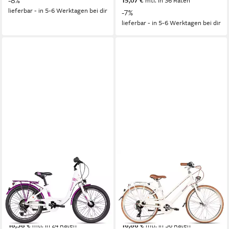
-8%
15,07 €
mtl. in 36 Raten
lieferbar - in 5-6 Werktagen bei dir
-7%
lieferbar - in 5-6 Werktagen bei dir
ALMRAUSCH
ALMRAUSCH
Kinderfahrrad GLÜCK 7 20
Kinderfahrrad Marlies 6 24
29 cm
Rahmenhöhe
35 cm
Rahmenhöhe
7
Gänge
6
Gänge
80 kg
Zul. Gesamtgewicht
80 kg
Zul. Gesamtgewicht
369,99 €
469,99 €
UVP
399,99 €
UVP
529,99 €
18,38 €
mtl. in 24 Raten
16,86 €
mtl. in 36 Raten