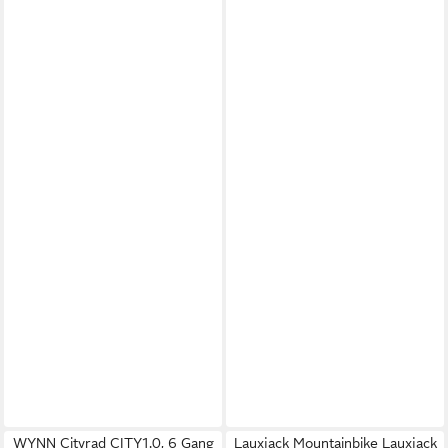
WYNN Cityrad CITY1.0, 6 Gang
Lauxjack Mountainbike Lauxjack