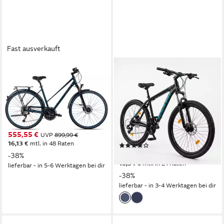
Fast ausverkauft
BERGRAUSCH
BERLIN BIKE
Trekkingrad Matterhorn
Mountainbike MTB1 Serien-
Trapez
Komplettset 26/27,5/29 Zoll
mit Shimano-Ausstattung
56 cm
Rahmenhöhe
27
Gänge
21
Gänge
120 kg
Zul. Gesamtgewicht
120 kg
Zul. Gesamtgewicht
Aluminium
Rahmen
555,55 €
UVP
899,99 €
16,13 €
mtl. in 48 Raten
(23)
ab 329,00 €
-38%
UVP
529,00 €
16,34 €
mtl. in 24 Raten
lieferbar - in 5-6 Werktagen bei dir
-38%
lieferbar - in 3-4 Werktagen bei dir