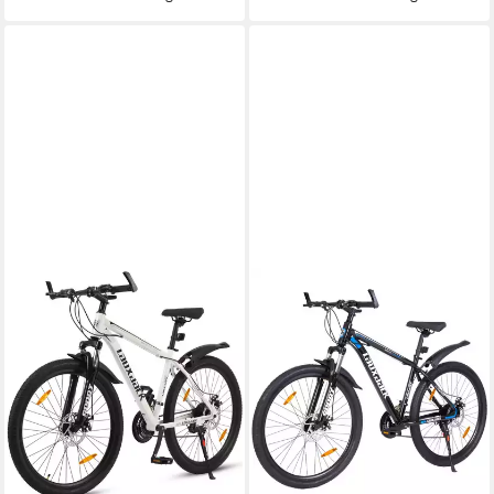
LAUXJACK
LAUXJACK
Mountainbike 26 Zoll, MTB,
Mountainbike 26 Zoll, Fahrrad,
Herrenrad, Shimano 21-Gang,
MTB, Shimano 21-Gang,
Federgabel, Scheibenbremse
Scheibenbremsen,
Federgabel
43 cm
Rahmenhöhe
21
Gänge
21
Gänge
120 kg
Zul. Gesamtgewicht
120 kg
Zul. Gesamtgewicht
Eisen
Rahmen
305,99 €
UVP
641,99 €
15,20 €
mtl. in 24 Raten
289,99 €
UVP
609,99 €