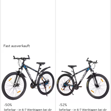
Fast ausverkauft
LAUXJACK
LAUXJACK
Mountainbike 28 Zoll, Fahrrad,
Mountainbike 26 Zoll, Fahrrad,
MTB, Herren, Shimano 21-
MTB, Herren, Shimano 21-
Gang, Komfort
Gang, Scheibenbremsen
45 cm
Rahmenhöhe
43 cm
Rahmenhöhe
21
Gänge
21
Gänge
120 kg
Zul. Gesamtgewicht
120 kg
Zul. Gesamtgewicht
329,99 €
309,99 €
UVP
661,99 €
UVP
649,99 €
16,39 €
mtl. in 24 Raten
15,40 €
mtl. in 24 Raten
-50%
-52%
lieferbar - in 6-7 Werktagen bei dir
lieferbar - in 6-7 Werktagen bei dir