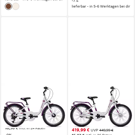
-7%
lieferbar - in 5-6 Werktagen bei dir
ALMRAUSCH
ALMRAUSCH
Kinderfahrrad GLÜCK 7 20
Kinderfahrrad Glück 3 20
Nexus
50.8 cm
Rahmenhöhe
7
Gänge
29 cm
Rahmenhöhe
80 kg
Zul. Gesamtgewicht
3
Gänge
80 kg
Zul. Gesamtgewicht
369,99 €
UVP
399,99 €
18,38 €
mtl. in 24 Raten
419,99 €
UVP
449,99 €