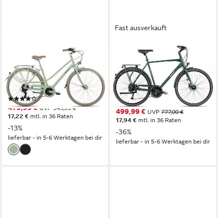
Fast ausverkauft
BERGRAUSCH
BERGRAUSCH
Trekkingrad Marlies 21
Trekkingrad Bergrausch
Hochkönig
55 cm
Rahmenhöhe
21
Gänge
51 cm
Rahmenhöhe
120 kg
Zul. Gesamtgewicht
27
Gänge
120 kg
Zul. Gesamtgewicht
(5)
479,99 €
UVP
549,99 €
499,99 €
UVP
777,00 €
17,22 €
mtl. in 36 Raten
17,94 €
mtl. in 36 Raten
-13%
-36%
lieferbar - in 5-6 Werktagen bei dir
lieferbar - in 5-6 Werktagen bei dir