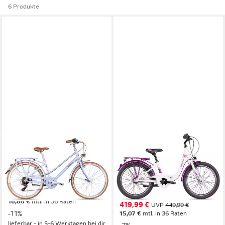
6 Produkte
ALMRAUSCH
ALMRAUSCH
Cityrad Marlies 6 26
Kinderfahrrad GLÜCK 3 20
Nexus
40 cm
Rahmenhöhe
6
Gänge
29 cm
Rahmenhöhe
100 kg
Zul. Gesamtgewicht
3
Gänge
80 kg
Zul. Gesamtgewicht
469,99 €
UVP
529,99 €
16,86 €
mtl. in 36 Raten
419,99 €
UVP
449,99 €
-11%
15,07 €
mtl. in 36 Raten
lieferbar - in 5-6 Werktagen bei dir