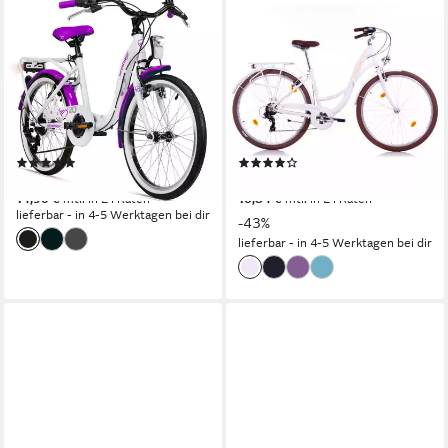
BERGSTEIGER
BERLIN BIKE
Kinderfahrrad Atlantis 20, 24
Cityrad Bella 2 Damen
Zoll Mädchenfahrrad, 6 - 11
Hollandrad 28 Zoll –
Jahre, StVZO
Alurahmen & Shimano 7‑Gang
6
Gänge
44 cm
Rahmenhöhe
100 kg
Zul. Gesamtgewicht
120 kg
Zul. Gesamtgewicht
Stahl
Rahmen
Aluminium
Rahmen
(261)
(10)
299,90 €
339,00 €
UVP
599,00 €
14,90 €
mtl. in 24 Raten
16,84 €
mtl. in 24 Raten
lieferbar - in 4-5 Werktagen bei dir
-43%
lieferbar - in 4-5 Werktagen bei dir