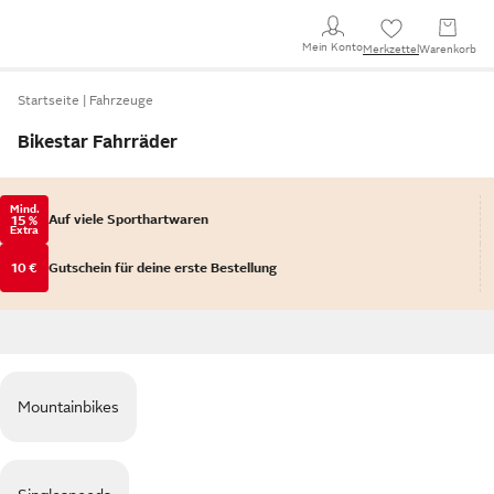
Mein Konto
Merkzettel
Warenkorb
Startseite
Fahrzeuge
Bikestar Fahrräder
Mind.
Auf viele Sporthartwaren
15 %
Extra
10 €
Gutschein für deine erste Bestellung
Mountainbikes