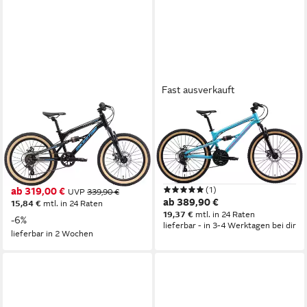
Fast ausverkauft
BIKESTAR
BIKESTAR
Jugendfahrrad
Jugendfahrrad
30 cm
Rahmenhöhe
33 cm
Rahmenhöhe
7
Gänge
21
Gänge
50 kg
Zul. Gesamtgewicht
70 kg
Zul. Gesamtgewicht
(1)
ab 319,00 €
UVP
339,90 €
ab 389,90 €
15,84 €
mtl. in 24 Raten
19,37 €
mtl. in 24 Raten
-6%
lieferbar - in 3-4 Werktagen bei dir
lieferbar in 2 Wochen