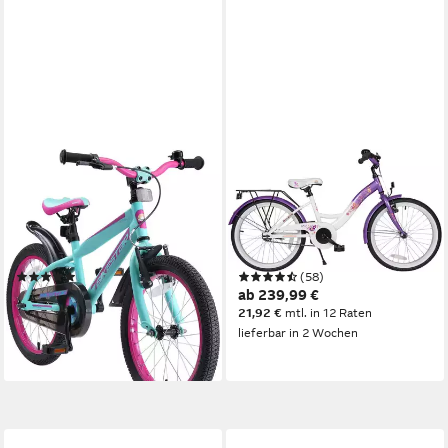
BIKESTAR
BIKESTAR
Kinderfahrrad Urban Jungle
Jugendfahrrad Classic
25 cm
Rahmenhöhe
29 cm
Rahmenhöhe
1
Gänge
1
Gänge
50 kg
Zul. Gesamtgewicht
50 kg
Zul. Gesamtgewicht
(6)
(58)
ab 214,99 €
ab 239,99 €
UVP
249,90 €
19,64 €
mtl. in 12 Raten
21,92 €
mtl. in 12 Raten
lieferbar in 2 Wochen
-14%
lieferbar in 2 Wochen