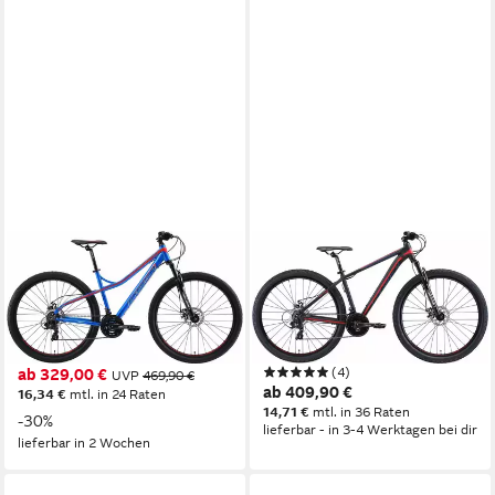
BIKESTAR
BIKESTAR
Mountainbike
Mountainbike
46 cm
Rahmenhöhe
43 cm
Rahmenhöhe
21
Gänge
21
Gänge
100 kg
Zul. Gesamtgewicht
100 kg
Zul. Gesamtgewicht
(4)
ab 329,00 €
UVP
469,90 €
ab 409,90 €
16,34 €
mtl. in 24 Raten
14,71 €
mtl. in 36 Raten
-30%
lieferbar - in 3-4 Werktagen bei dir
lieferbar in 2 Wochen