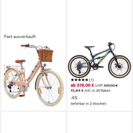
Fast ausverkauft
BIKESTAR
BIKESTAR
Kinderfahrrad Cityrad 24 Zoll
Jugendfahrrad
Aluminium ab 9 Jahre 7 Gang
30 cm
Rahmenhöhe
7
Gänge
35,6 cm
Rahmenhöhe
50 kg
Zul. Gesamtgewicht
7
Gänge
70 kg
Zul. Gesamtgewicht
(1)
ab 319,00 €
UVP
339,90 €
349,90 €
15,84 €
mtl. in 24 Raten
17,38 €
mtl. in 24 Raten
-6%
lieferbar - in 3-4 Werktagen bei dir
lieferbar in 2 Wochen