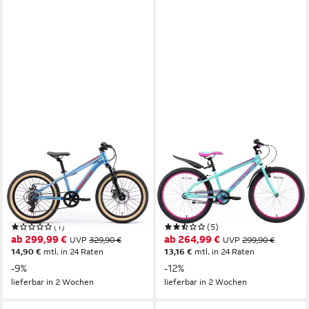
BIKESTAR
BIKESTAR
Jugendfahrrad
Jugendfahrrad
28 cm
Rahmenhöhe
32 cm
Rahmenhöhe
7
Gänge
1
Gänge
50 kg
Zul. Gesamtgewicht
65 kg
Zul. Gesamtgewicht
(1)
(5)
ab 299,99 €
ab 264,99 €
UVP
329,90 €
UVP
299,90 €
14,90 €
mtl. in 24 Raten
13,16 €
mtl. in 24 Raten
-9%
-12%
lieferbar in 2 Wochen
lieferbar in 2 Wochen