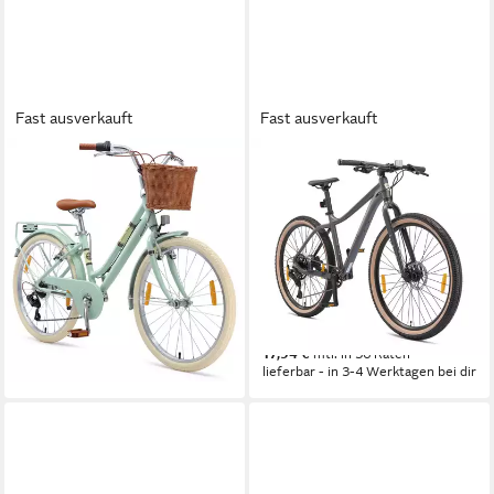
Fast ausverkauft
Fast ausverkauft
BIKESTAR
BIKESTAR
Kinderfahrrad Cityrad 24 Zoll
Mountainbike 27.5 Zoll, ab
Aluminium ab 9 Jahre 7 Gang
164 cm, Aluminium, Damen,
Herren
35,6 cm
Rahmenhöhe
7
Gänge
43 cm
Rahmenhöhe
70 kg
Zul. Gesamtgewicht
9
Gänge
100 kg
Zul. Gesamtgewicht
349,90 €
17,38 €
mtl. in 24 Raten
499,90 €
lieferbar - in 3-4 Werktagen bei dir
17,94 €
mtl. in 36 Raten
lieferbar - in 3-4 Werktagen bei dir