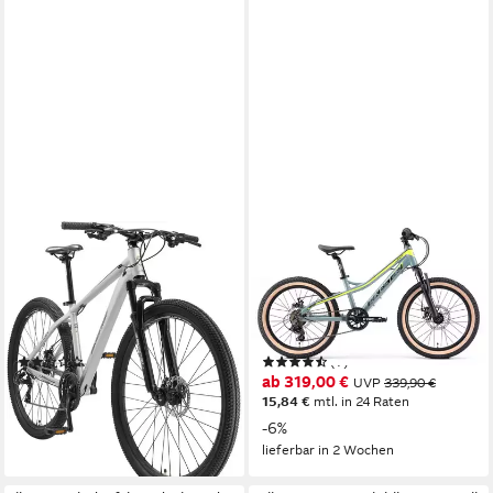
BIKESTAR
BIKESTAR
Mountainbike
Jugendfahrrad
43 cm
Rahmenhöhe
28 cm
Rahmenhöhe
21
Gänge
7
Gänge
100 kg
Zul. Gesamtgewicht
50 kg
Zul. Gesamtgewicht
(3)
(7)
ab 409,90 €
ab 319,00 €
UVP
339,90 €
14,71 €
mtl. in 36 Raten
15,84 €
mtl. in 24 Raten
lieferbar - in 3-4 Werktagen bei dir
-6%
lieferbar in 2 Wochen