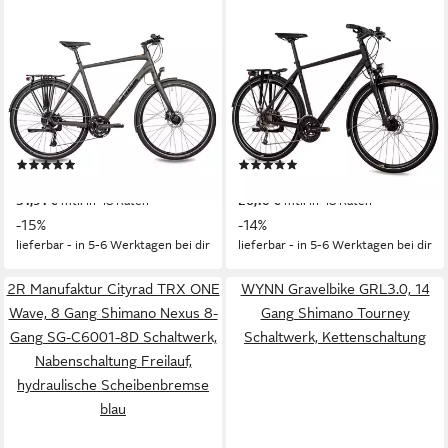
AIRTRACKS
AIRTRACKS
Trekkingrad Herren City XXL
Trekkingrad Herren Trekking
Fahrrad 28 Zoll Trekking
Fahrrad 28 Zoll Trekkingrad
Fahrrad TR.2880-CUES
TR.2855
56 cm
Rahmenhöhe
56 cm
Rahmenhöhe
20
Gänge
27
Gänge
150 kg
Zul. Gesamtgewicht
120 kg
Zul. Gesamtgewicht
(1)
(2)
1.099,00 €
899,00 €
UVP
1.299,00 €
UVP
1.049,00 €
31,91 €
mtl. in 48 Raten
26,10 €
mtl. in 48 Raten
-15%
-14%
lieferbar - in 5-6 Werktagen bei dir
lieferbar - in 5-6 Werktagen bei dir
2R Manufaktur Cityrad TRX ONE
WYNN Gravelbike GRL3.0, 14
Wave, 8 Gang Shimano Nexus 8-
Gang Shimano Tourney
Gang SG-C6001-8D Schaltwerk,
Schaltwerk, Kettenschaltung
Nabenschaltung Freilauf,
hydraulische Scheibenbremse
blau