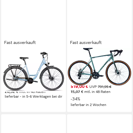
Fast ausverkauft
Fast ausverkauft
2R MANUFAKTUR
WYNN
Cityrad TRX GO Wave
Gravelbike GRL3.0
56 cm
Rahmenhöhe
56 cm
Rahmenhöhe
7
Gänge
14
Gänge
120 kg
Zul. Gesamtgewicht
120 kg
Zul. Gesamtgewicht
699,99 €
519,00 €
UVP
791,95 €
20,32 €
mtl. in 48 Raten
15,07 €
mtl. in 48 Raten
lieferbar - in 5-6 Werktagen bei dir
-34%
lieferbar in 2 Wochen