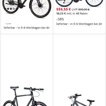
150 kg
Zul. Gesamtgewicht
120 kg
Zul. Gesamtgewicht
(6)
555,55 €
UVP
899,99 €
999,00 €
UVP
1.149,00 €
16,13 €
mtl. in 48 Raten
29,00 €
mtl. in 48 Raten
-38%
-13%
lieferbar - in 5-6 Werktagen bei dir
lieferbar - in 5-6 Werktagen bei dir
GALANO
EVERCROSS TECH
Singlespeed Blade
Mountainbike EM3 Fahrrad
26 Zoll MTB für Damen und
56 cm
Rahmenhöhe