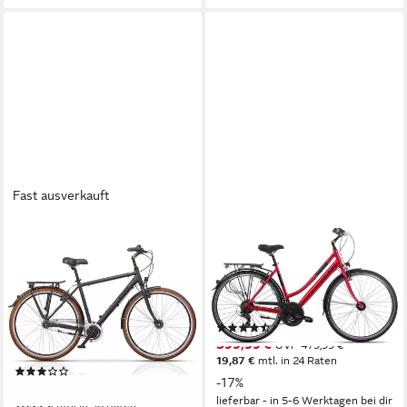
Fast ausverkauft
AIRTRACKS
CICLISTA
Cityrad 28 Zoll Herren City
Cityrad Ponte Vecchio Trapez
Fahrrad CITERRA SL3
56 cm
Rahmenhöhe
21
Gänge
Trekking Bike
120 kg
Zul. Gesamtgewicht
56 cm
Rahmenhöhe
(9)
7
Gänge
399,99 €
UVP
479,99 €
120 kg
Zul. Gesamtgewicht
19,87 €
mtl. in 24 Raten
(2)
-17%
599,00 €
UVP
749,00 €
lieferbar - in 5-6 Werktagen bei dir
17,39 €
mtl. in 48 Raten