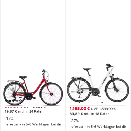
CICLISTA
KTM
Cityrad Ponte Vecchio Wave
Trekkingrad KTM Veneto
Light Disc Damen weiß 2024
56 cm
Rahmenhöhe
21
Gänge
56 cm
Rahmenhöhe
120 kg
Zul. Gesamtgewicht
30
Gänge
117 kg
Zul. Gesamtgewicht
(2)
399,99 €
UVP
479,99 €
1.165,00 €
UVP
1.599,00 €
19,87 €
mtl. in 24 Raten
33,82 €
mtl. in 48 Raten
-17%
-27%
lieferbar - in 5-6 Werktagen bei dir
lieferbar - in 5-6 Werktagen bei dir