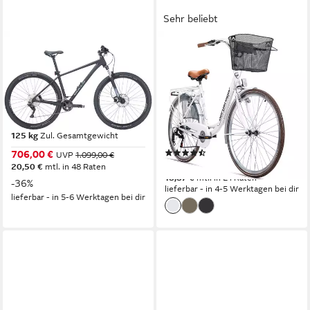
Sehr beliebt
BULLS
BERGSTEIGER
Mountainbike Bulls
Cityrad Paris 26 Zoll, 28 Zoll
Copperhead 2 29'' schwarz
Damenfahrrad, ab 140 cm,
2025
Korb, Licht
40 cm
Rahmenhöhe
51 cm
Rahmenhöhe
20
Gänge
6
Gänge
125 kg
Zul. Gesamtgewicht
100 kg
Zul. Gesamtgewicht
(83)
706,00 €
UVP
1.099,00 €
379,90 €
20,50 €
mtl. in 48 Raten
18,87 €
mtl. in 24 Raten
-36%
lieferbar - in 4-5 Werktagen bei dir
lieferbar - in 5-6 Werktagen bei dir