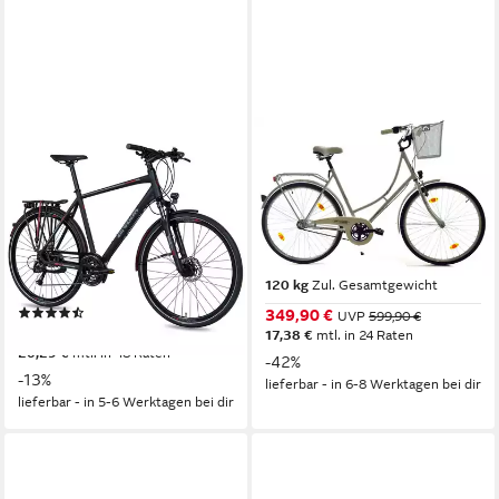
AIRTRACKS
T&Y TRADE
Trekkingrad Herren Trekking
Cityrad 28 Zoll Damen City
Fahrrad 28 Zoll Trekkingrad
Holland Fahrrad Rad Bike 3
TR.2830
GANG NEXUS Enur Weiß
56 cm
Rahmenhöhe
56 cm
Rahmenhöhe
24
Gänge
3
Gänge
120 kg
Zul. Gesamtgewicht
120 kg
Zul. Gesamtgewicht
(25)
349,90 €
UVP
599,90 €
699,00 €
UVP
799,00 €
17,38 €
mtl. in 24 Raten
20,29 €
mtl. in 48 Raten
-42%
-13%
lieferbar - in 6-8 Werktagen bei dir
lieferbar - in 5-6 Werktagen bei dir