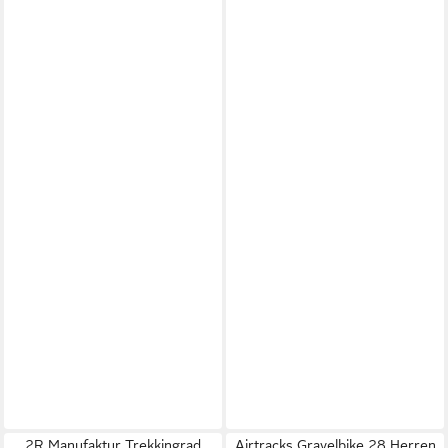
2R Manufaktur Trekkingrad
Airtracks Gravelbike 28 Herren