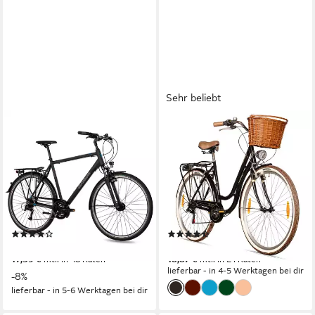
Sehr beliebt
AIRTRACKS
BERGSTEIGER
Trekkingrad Herren Trekking
Cityrad Marseille 26 Zoll, 28
Fahrrad 28 Zoll Trekkingrad
Zoll Damenfahrrad, ab 150
TR.2820
cm, Korb aus Rattan
56 cm
Rahmenhöhe
6
Gänge
24
Gänge
100 kg
Zul. Gesamtgewicht
120 kg
Zul. Gesamtgewicht
Kettenschaltung
Schaltung
(11)
(306)
599,00 €
379,90 €
UVP
649,00 €
17,39 €
mtl. in 48 Raten
18,87 €
mtl. in 24 Raten
lieferbar - in 4-5 Werktagen bei dir
-8%
lieferbar - in 5-6 Werktagen bei dir