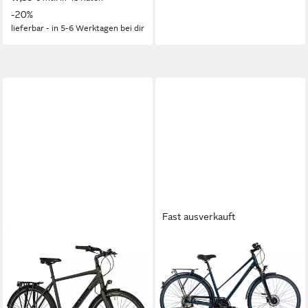
-20%
lieferbar - in 5-6 Werktagen bei dir
Fast ausverkauft
AIRTRACKS
BERGRAUSCH
Cityrad Herren XXL City
Trekkingrad Matterhorn
Fahrrad 28 Zoll CI.2880
Trapez
56 cm
Rahmenhöhe
56 cm
Rahmenhöhe
7
Gänge
27
Gänge