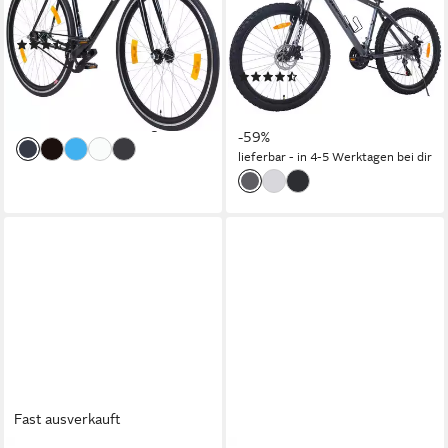
1
Gänge
Herren, Shimano 21 Gang
120 kg
Zul. Gesamtgewicht
21
Gänge
(8)
100 kg
Zul. Gesamtgewicht
249,00 €
UVP
389,00 €
(19)
22,74 €
mtl. in 12 Raten
289,99 €
UVP
699,99 €
-36%
14,40 €
mtl. in 24 Raten
lieferbar - in 4-5 Werktagen bei dir
-59%
lieferbar - in 4-5 Werktagen bei dir
Fast ausverkauft