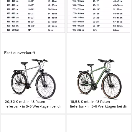
Fast ausverkauft
2R MANUFAKTUR
2R MANUFAKTUR
Cityrad TRX GO
Trekkingrad TRX 24
51 cm
Rahmenhöhe
52 cm
Rahmenhöhe
7
Gänge
24
Gänge
120 kg
Zul. Gesamtgewicht
120 kg
Zul. Gesamtgewicht
699,99 €
639,99 €
20,32 €
mtl. in 48 Raten
18,58 €
mtl. in 48 Raten
lieferbar - in 5-6 Werktagen bei dir
lieferbar - in 5-6 Werktagen bei dir