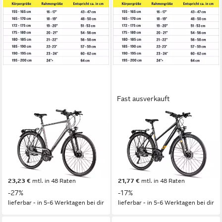
Fast ausverkauft
2R MANUFAKTUR
2R MANUFAKTUR
Trekkingrad TLX30
Trekkingrad TRS30 Trapez
60 cm
Rahmenhöhe
51 cm
Rahmenhöhe
30
Gänge
30
Gänge
120 kg
Zul. Gesamtgewicht
120 kg
Zul. Gesamtgewicht
799,99 €
749,99 €
UVP
1.099,99 €
UVP
899,99 €
23,23 €
mtl. in 48 Raten
21,77 €
mtl. in 48 Raten
-27%
-17%
lieferbar - in 5-6 Werktagen bei dir
lieferbar - in 5-6 Werktagen bei dir