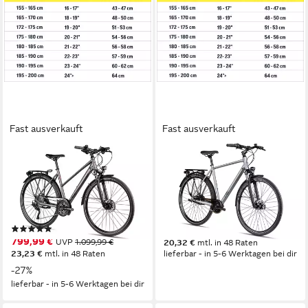
Fast ausverkauft
Fast ausverkauft
2R MANUFAKTUR
2R MANUFAKTUR
Trekkingrad TLX30 Trapez
Cityrad TRX GO
51 cm
Rahmenhöhe
51 cm
Rahmenhöhe
30
Gänge
7
Gänge
120 kg
Zul. Gesamtgewicht
120 kg
Zul. Gesamtgewicht
(1)
699,99 €
799,99 €
UVP
1.099,99 €
20,32 €
mtl. in 48 Raten
23,23 €
mtl. in 48 Raten
lieferbar - in 5-6 Werktagen bei dir
-27%
lieferbar - in 5-6 Werktagen bei dir