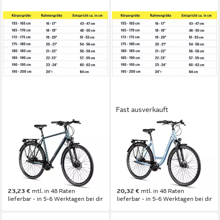
Fast ausverkauft
2R MANUFAKTUR
2R MANUFAKTUR
Cityrad TRX ONE
Cityrad TRX GO Wave
60 cm
Rahmenhöhe
51 cm
Rahmenhöhe
8
Gänge
7
Gänge
120 kg
Zul. Gesamtgewicht
120 kg
Zul. Gesamtgewicht
799,99 €
699,99 €
23,23 €
mtl. in 48 Raten
20,32 €
mtl. in 48 Raten
lieferbar - in 5-6 Werktagen bei dir
lieferbar - in 5-6 Werktagen bei dir