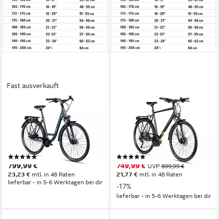
Fast ausverkauft
2R MANUFAKTUR
2R MANUFAKTUR
Cityrad TRX ONE Wave
Trekkingrad TRS30
51 cm
Rahmenhöhe
60 cm
Rahmenhöhe
8
Gänge
30
Gänge
120 kg
Zul. Gesamtgewicht
120 kg
Zul. Gesamtgewicht
(1)
(1)
799,99 €
749,99 €
UVP
899,99 €
23,23 €
mtl. in 48 Raten
21,77 €
mtl. in 48 Raten
lieferbar - in 5-6 Werktagen bei dir
-17%
lieferbar - in 5-6 Werktagen bei dir