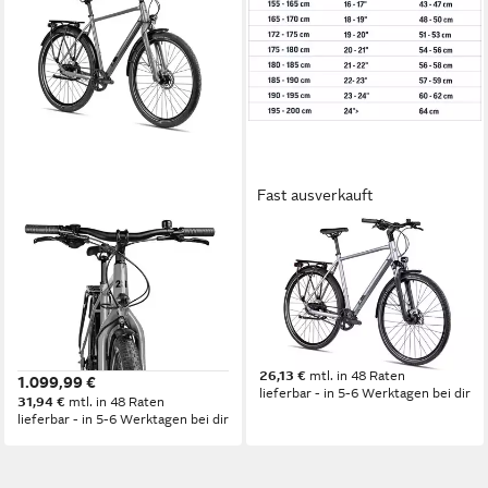
Fast ausverkauft
2R MANUFAKTUR
2R MANUFAKTUR
Cityrad 2R Manufaktur TRX
Cityrad TRX TWO
THREE
60 cm
Rahmenhöhe
8
Gänge
56 cm
Rahmenhöhe
120 kg
Zul. Gesamtgewicht
8
Gänge
125 kg
Zul. Gesamtgewicht
899,99 €
26,13 €
mtl. in 48 Raten
1.099,99 €
lieferbar - in 5-6 Werktagen bei dir
31,94 €
mtl. in 48 Raten
lieferbar - in 5-6 Werktagen bei dir