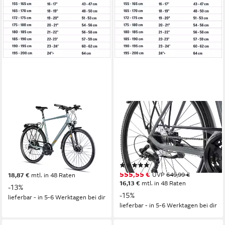
2R MANUFAKTUR
2R MANUFAKTUR
Trekkingrad TRS27
Trekkingrad TRX21
63 cm
Rahmenhöhe
51 cm
Rahmenhöhe
27
Gänge
21
Gänge
120 kg
Zul. Gesamtgewicht
120 kg
Zul. Gesamtgewicht
(2)
649,99 €
UVP
749,99 €
555,55 €
UVP
649,99 €
18,87 €
mtl. in 48 Raten
16,13 €
mtl. in 48 Raten
-13%
-15%
lieferbar - in 5-6 Werktagen bei dir
lieferbar - in 5-6 Werktagen bei dir