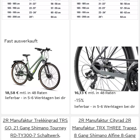
Fast ausverkauft
2R MANUFAKTUR
2R MANUFAKTUR
Trekkingrad TRX 24 Trapez
Trekkingrad TRX21 Trapez
48 cm
Rahmenhöhe
56 cm
Rahmenhöhe
24
Gänge
21
Gänge
120 kg
Zul. Gesamtgewicht
120 kg
Zul. Gesamtgewicht
639,99 €
555,55 €
UVP
649,99 €
18,58 €
mtl. in 48 Raten
16,13 €
mtl. in 48 Raten
lieferbar - in 5-6 Werktagen bei dir
-15%
lieferbar - in 5-6 Werktagen bei dir
2R Manufaktur Trekkingrad TRS
2R Manufaktur Cityrad 2R
GO, 21 Gang Shimano Tourney
Manufaktur TRX THREE Trapez,
RD-TY300-7 Schaltwerk,
8 Gang Shimano Alfine 8-Gang