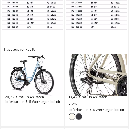
Fast ausverkauft
2R MANUFAKTUR
2R MANUFAKTUR
Cityrad TRX GO Wave
Trekkingrad TLX24
51 cm
Rahmenhöhe
48 cm
Rahmenhöhe
7
Gänge
24
Gänge
120 kg
Zul. Gesamtgewicht
120 kg
Zul. Gesamtgewicht
699,99 €
599,99 €
UVP
679,99 €
20,32 €
mtl. in 48 Raten
17,42 €
mtl. in 48 Raten
lieferbar - in 5-6 Werktagen bei dir
-12%
lieferbar - in 5-6 Werktagen bei dir