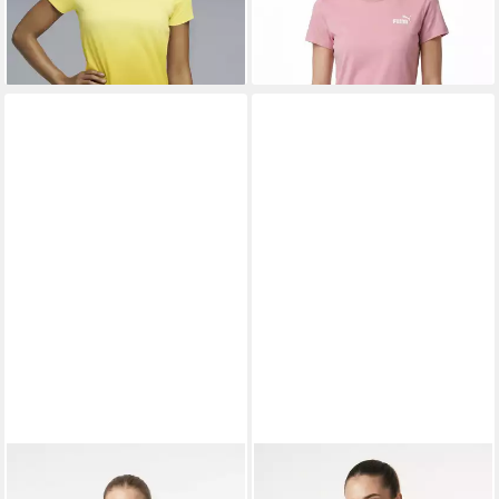
Material
+5
PUMA
Laufshirt W RUN
PUMA
Trainingsshirt W TAD
VELOCITY TEE (POLY)
ESSENTIAL HEATHER TEE