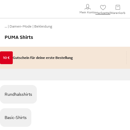
Mein Konto
Merkzettel
Warenkorb
…
Damen-Mode
Bekleidung
PUMA Shirts
10 €
Gutschein für deine erste Bestellung
Rundhalsshirts
Basic-Shirts