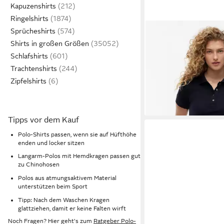
Kapuzenshirts
Ringelshirts
Sprücheshirts
TOMMY HILFIGER
Pol
Shirts in großen Größen
SLIM PIQUE POLO S
Schlafshirts
ab 63,99 €
mit Tommy Hilfiger Lo
UVP
79,90 
Trachtenshirts
-20%
Zipfelshirts
Tipps vor dem Kauf
Polo-Shirts passen, wenn sie auf Hüfthöhe
enden und locker sitzen
Langarm-Polos mit Hemdkragen passen gut
zu Chinohosen
Polos aus atmungsaktivem Material
unterstützen beim Sport
Tipp: Nach dem Waschen Kragen
glattziehen, damit er keine Falten wirft
Noch Fragen? Hier geht's zum
Ratgeber Polo-