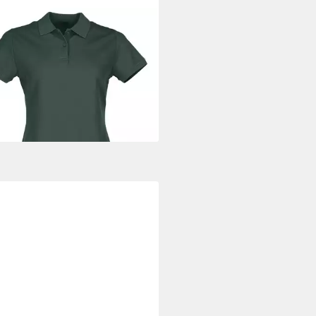
IT OF THE LOOM
Poloshirt Fruit
he Loom Premium Polo Lady-Fit
 €
+10