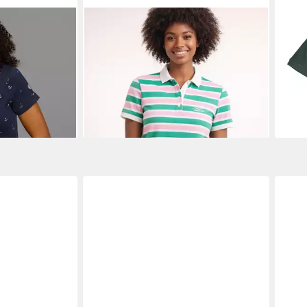
rt Kurzarm,
KANGAROOS
Poloshirt mit vielen
FRU
Allover-Druck,
Details & Branding
of t
ab 20,82 €
6,53
€
UVP
34,99 €
-40%