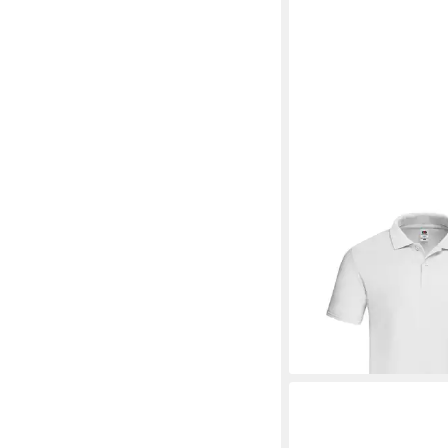
FRUIT OF THE LOO
Original Polo
ab 5,76 €
+5