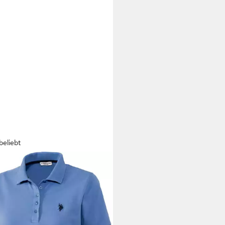
beliebt
 POLO ASSN.
Poloshirt Stretch-
é mit taillierte Passform
9 €
UVP
69,95 €
%