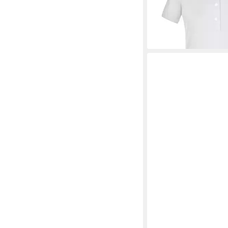
(7,25 €/ 1 Stk)
Stück) mit konfektion
-71%
in Kontrastoptik
+6