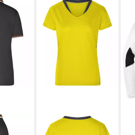
N
Poloshirt
JAMES & NICHOLSON
Laufshirt
JAM
o-Shirt
Doppelpack Damen Kurzarm
Atmu