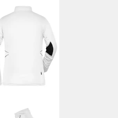
ES & NICHOLSON
Laufshirt
ngsaktives Damen Laufshirt in