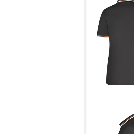
JAMES & NICHOLSO
Doppelpack Damen Pol