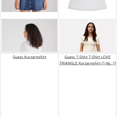
GUESS
T-Shirt (1-tlg)
GUESS
T-Shirt T-Shirt LOGO
Plain/ohne Details
LACE Kurzarmshirt (1-tlg., 1)
26,90 €
40,95 €
29,90 €
UVP
54,95 €
-10%
-25%
Guess Kurzarmshirt
Guess T-Shirt T-Shirt LOVE
TRIANGLE Kurzarmshirt (1-tlg., 1)