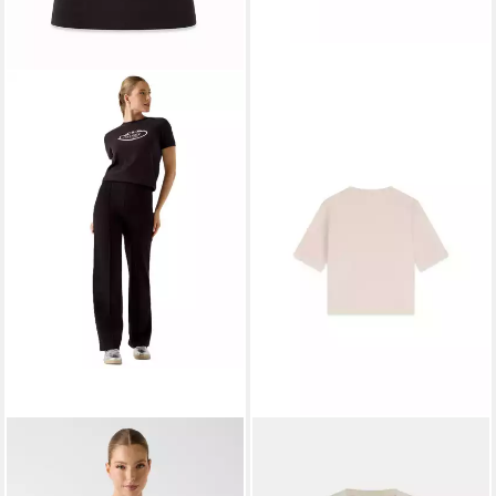
GUESS
Kurzarmshirt
GUESS
Kurzarmshirt - Boxy
ROSALBA CN SS T-SHIRT -
T-Shirt aus Baumwolle mit