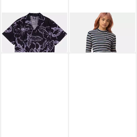
SANTA CRUZ
SANTA CRUZ
T-Shirt Mono Cabana Shirt
Langarmshirt OPUS DOT
69,99 €
MOCK NECK LS TOP
ab 28,99 €
UVP
41,99 €
-31%