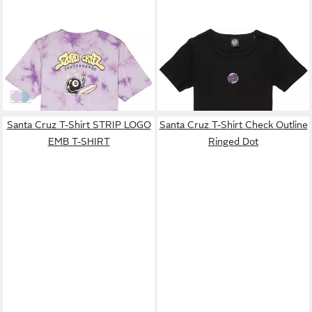
SANTA CRUZ
SANTA CRUZ
T-Shirt Winkowski 8Baller
T-Shirt Other Dot Emb T-
Surf T-Shirt
Shirt
39,99 €
31,49 €
Lavender Tie Dye
Fresh Blue
Santa Cruz T-Shirt STRIP LOGO
Santa Cruz T-Shirt Check Outline
EMB T-SHIRT
Ringed Dot