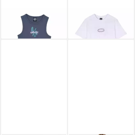
SANTA CRUZ
SANTA CRUZ
T-Shirt Dizzy Daisy Strip
T-Shirt Acid Oval Dot T-Shirt
33,99 €
Tank
32,49 €