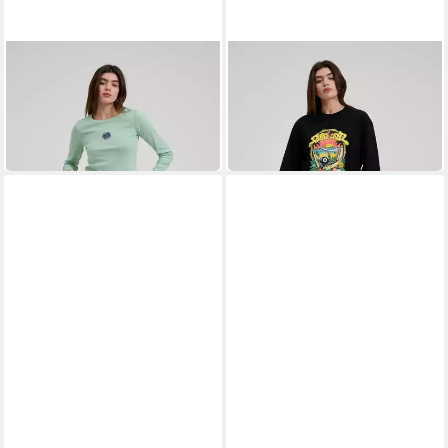
SANTA CRUZ
SANTA CRUZ
T-Shirt PARTIAL DOT EMB
T-Shirt WINKOWSKI
LS T-SHIRT
8BALLER TRIP FRONT
ab 17,99 €
ab 16,99 €
UVP
34,99 €
UVP
34,99 €
-49%
-51%