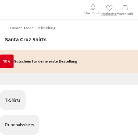
Mein Konto
Merkzettel
Warenkorb
…
Damen-Mode
Bekleidung
Santa Cruz Shirts
10 €
Gutschein für deine erste Bestellung
T-Shirts
Rundhalsshirts