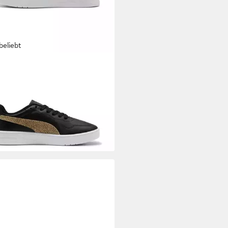
beliebt
A
COURT LALLY TOPCAT
ker mit Leo Animal Print
9 €
UVP
54,95 €
diesen Monat
%