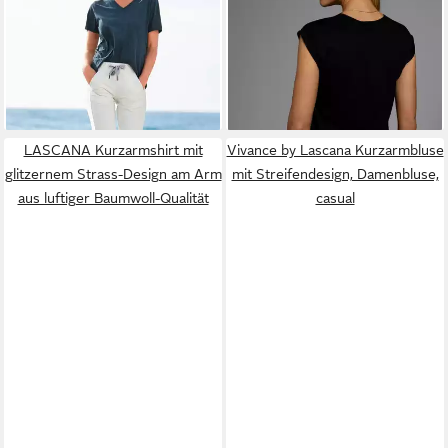
24,99 €
ab 10,99 €
Kurzarmshirt aus Baumwoll-
29,99 €
Kurzarm, unifarben, Rundhals,
UVP
14,99 €
Mix
-17%
für Freizeit und Alltag
-27%
+4
LASCANA Kurzarmshirt mit
Vivance by Lascana Kurzarmbluse
glitzernem Strass-Design am Arm
mit Streifendesign, Damenbluse,
aus luftiger Baumwoll-Qualität
casual