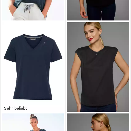
Sehr beliebt
ELBSAND
T-Shirt Talvi mit
BOYSEN'S
T-Shirt in vielen
Flockprint und V-Ausschnitt,
Farben & großen Größen