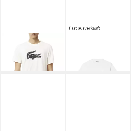
Fast ausverkauft
LACOSTE
T-Shirt Herren BIG
LACOSTE
T-Shirt T-Shirt
CROC Druck Quick Dry
Kurzarmshirt (1-tlg., 1)
69,95 €
54,95 €