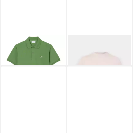
LACOSTE
Poloshirt
LACOSTE
T-Shirt
104,50 €
58,25 €
65,00 €
-10%