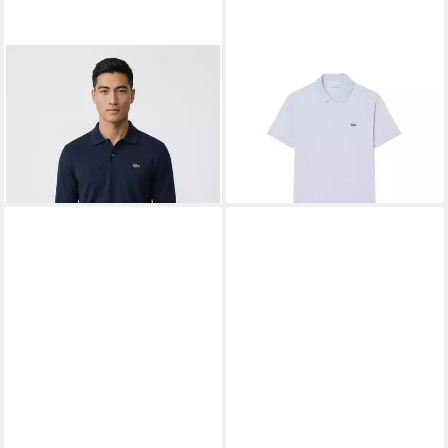
LACOSTE
Langarm-Poloshirt
LACOSTE
Poloshirt
102,50 €
Basic Style
ab 109,40 €
120,00 €
-9%