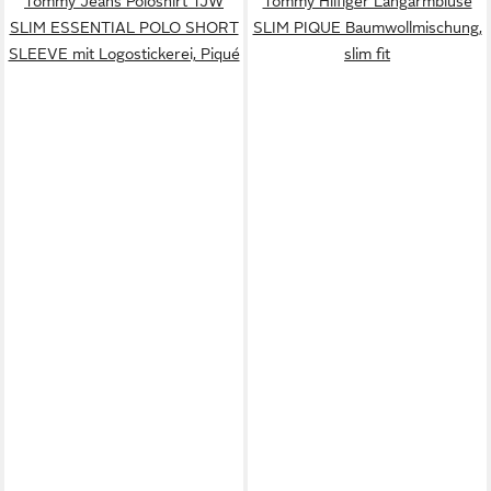
Tommy Jeans Poloshirt TJW
Tommy Hilfiger Langarmbluse
SLIM ESSENTIAL POLO SHORT
SLIM PIQUE Baumwollmischung,
SLEEVE mit Logostickerei, Piqué
slim fit