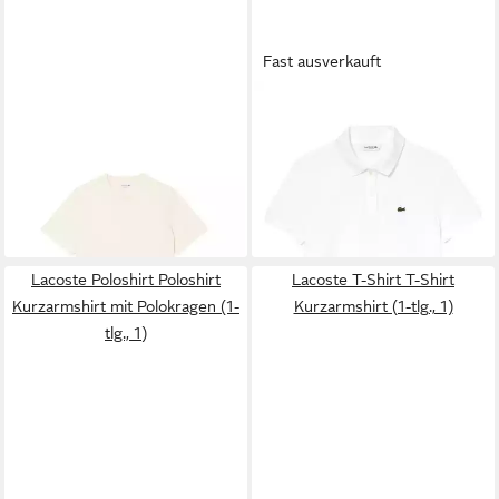
Fast ausverkauft
LACOSTE
T-Shirt T-Shirt
LACOSTE
Poloshirt Poloshirt
Kurzarmshirt (1-tlg., 1)
Kurzarmshirt mit Polokragen
67,95 €
ab 101,95 €
UVP
89,95 €
(1-tlg., 1)
UVP
119,95 €
-24%
-15%
+1
Lacoste Poloshirt Poloshirt
Lacoste T-Shirt T-Shirt
Kurzarmshirt mit Polokragen (1-
Kurzarmshirt (1-tlg., 1)
tlg., 1)