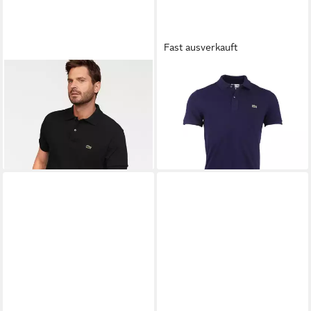
Fast ausverkauft
LACOSTE
Poloshirt (1-tlg) mit
LACOSTE
Poloshirt
ab 99,00 €
Knöpfen in Perlmuttoptik
110,00 €
ab 94,00 €
110,00 €
-10%
-15%
+9