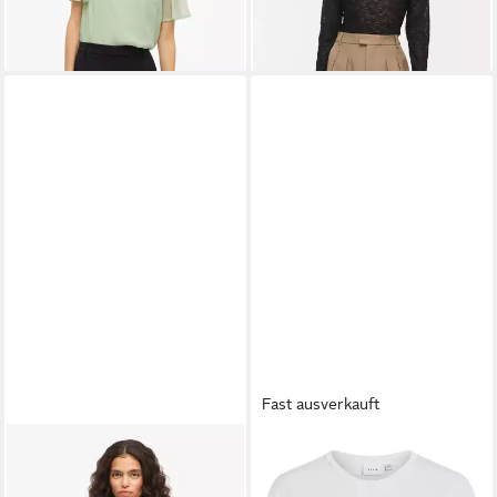
Fast ausverkauft
VILA
Langarmshirt
VILA
Kurzarmshirt
VIELLETTE L/S SMOCK
VIMODALA C/S O-NECK