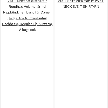
Vila T-Shirt Strickstruktur
Vila T-Shirt VIMONIE BOW O-
Rundhals Volumenärmel
NECK S/S T-SHIRT/RN
Rippbündchen Basic für Damen
(1-tlg) Bio-Baumwollanteil,
Nachhaltig, Regular Fit, Kurzarm,
Alltagslook