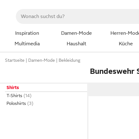
Inspiration
Damen-Mode
Herren-Mod
Multimedia
Haushalt
Küche
Startseite
Damen-Mode
Bekleidung
Bundeswehr S
Shirts
T-Shirts
Poloshirts