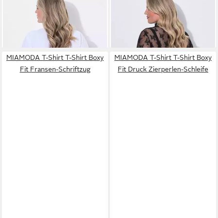
Comfort Fit VOILA
Shirt Slim Fit Mesh-Spitze
24,99 €
29,99 €
Applikation
Langarm
MIAMODA T-Shirt T-Shirt Boxy
MIAMODA T-Shirt T-Shirt Boxy
Fit Fransen-Schriftzug
Fit Druck Zierperlen-Schleife