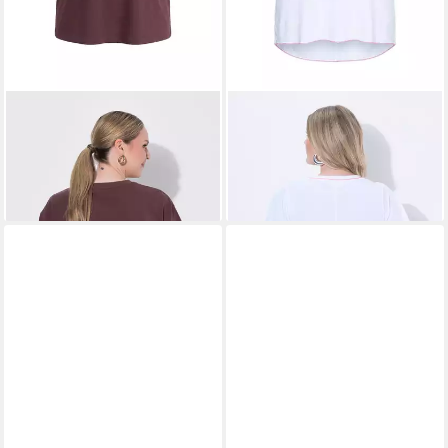
MIAMODA
T-Shirt T-Shirt
MIAMODA
T-Shirt T-Shirt A-
Boxy Fit Leo-Schriftzug
Linie Parfum-Motiv Halbarm
19,99 €
29,99 €