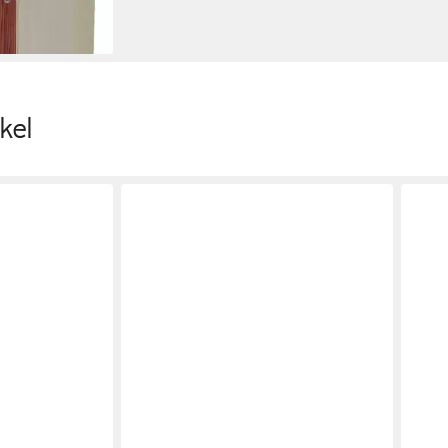
en bei dir
kel