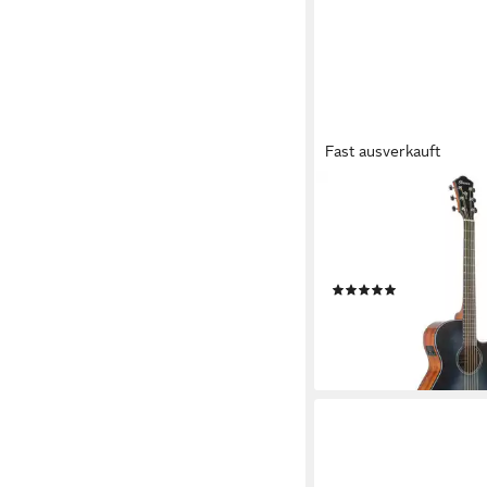
Fast ausverkauft
IBANEZ
Westerngitarre, Weste
000/OM Gitarren, AE
Westerngitarre
(2)
311,04 €
lieferbar - in 3-4 Werktag