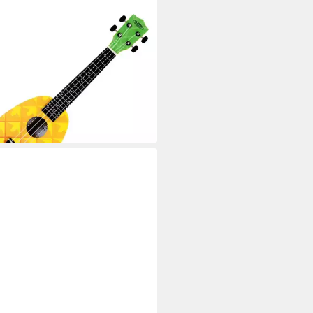
SIC CANTABILE
ele UC-240, Konzert-Ukulele
apple, Inklusive Gigbag,
htgängige Gitarren-Mechanik
0 €
rbar - in 2-3 Werktagen bei dir