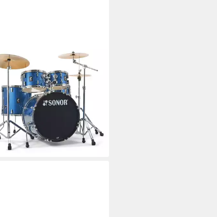
OR
agzeug Sonor Schlagzeug AQX
e Set BOS,Komplett-Set,
lett-Set
00 €
rbar - in 3-4 Werktagen bei dir