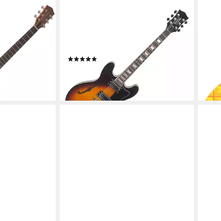
ROCKTILE
CLAS
2WN LaBelle
E-Gitarre Pro HB100-SB elektrische
Ukul
etwas andere
Gitarre, Hollowbody, Korpus: Ahorn
Pine
Grand
semi-hollow - 2 F-Löcher
Leic
(1)
30,8
ay
199,90 €
liefe
lieferbar - in 2-3 Werktagen bei dir
en bei dir