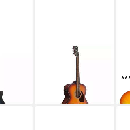
IBANEZ
ROCK
rngitarren,
Westerngitarre, Westerngitarren,
E-Gi
G50 IBH -
Jumbo Gitarren, PJ50E-OAH -
elek
Westerngitarre
Tona
204,12 €
174,
lieferbar - in 3-4 Werktagen bei dir
en bei dir
liefe