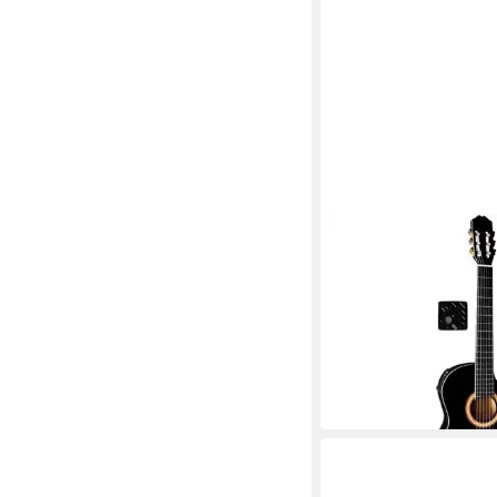
GEWA
Konzertgitarre Gewa 
Konzertgitarre mit Pi
131,00 €
lieferbar - in 2-3 Werktag