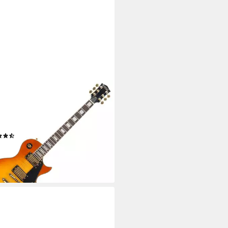
TILE
tarre Pro L-200 Single Cut
trische Gitarre, 2 Humbucker
bnehmer - Palisander Griffbrett
(6)
90 €
rbar - in 2-3 Werktagen bei dir