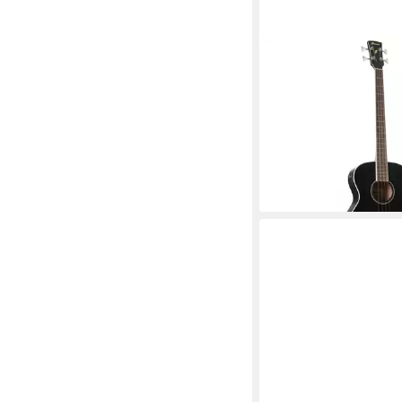
IBANEZ
Akustik-Bass, Akustik-
Akustik-Bässe, Acous
WK Weathered Black -
ab 312,12 €
lieferbar - in 3-4 Werktag