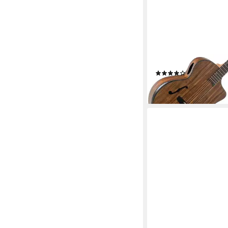
CLASSIC CANTABILE
Westerngitarre SHG-
Westerngitarre - Die 
Gitarre, Korpusform: 
Auditorium w/ Cutaw
(1)
149,90 €
lieferbar - in 2-3 Werktag