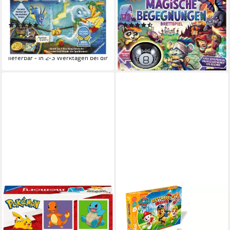
Spiel Schnappt Hubi!,
Spiel Magic 8 Ball - Magische
elektronisch; Made in Europe
Begegnungen, Familienspiel
(99)
(25)
ab 36,92 €
ab 24,98 €
UVP
52,99 €
UVP
31,99 €
-30%
-22%
lieferbar - in 2-3 Werktagen bei dir
lieferbar - in 2-3 Werktagen bei dir
RAVENSBURGER
RAVENSBURGER
Spiel memory® Pokémon,
Spiel tiptoi® PAW Patrol
Gesellschaftsspiel, Made in
Rettungseinsatz, Kinderspiel,