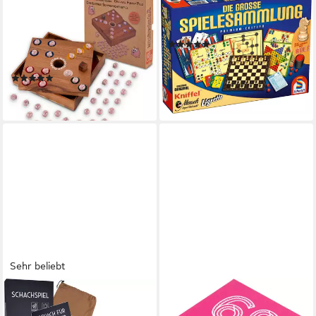
Spiel Original Funny Pigz mit
Spielesammlung Die große
Karton, Familienspiel, Original
Spielesammlung
(135)
Funny Pigz Lustiges
ab 29,99 €
UVP
44,99 €
Schweinchen-Würfelspiel aus
-33%
(23)
Holz &
lieferbar in 2 Wochen
33,99 €
lieferbar - in 4-5 Werktagen bei dir
Sehr beliebt
FALKENWERK
HELLOFUN!
Spiel magnetisches
Spiel 69, Erwachsenenspiel