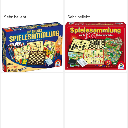
Sehr beliebt
Sehr beliebt
SCHMIDT SPIELE
SCHMIDT SPIELE
Spielesammlung Die große
Spiel Spielesammlung - 100
Spielesammlung
Spielmöglichkeiten
(135)
(30)
ab 29,99 €
ab 19,07 €
UVP
44,99 €
UVP
28,99 €
-33%
-34%
lieferbar in 2 Wochen
lieferbar - in 1-2 Werktagen bei dir