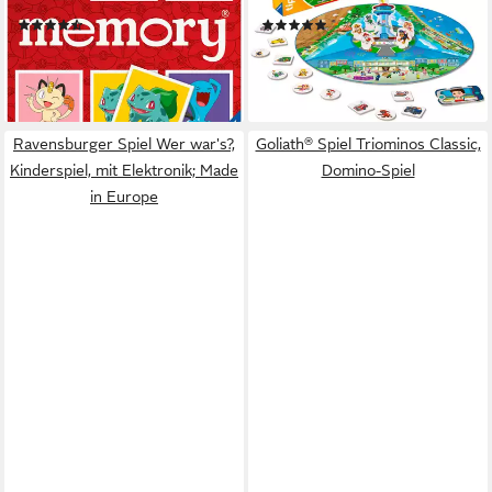
Europe
Made in Europe
(7)
(14)
ab 13,14 €
ab 17,36 €
UVP
17,99 €
UVP
19,99 €
-27%
-13%
lieferbar - in 1-2 Werktagen bei dir
lieferbar - in 1-2 Werktagen bei dir
Ravensburger Spiel Wer war's?,
Goliath® Spiel Triominos Classic,
Kinderspiel, mit Elektronik; Made
Domino-Spiel
in Europe