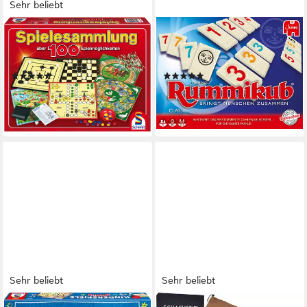
Sehr beliebt
SCHMIDT SPIELE
JUMBO SPIELE
Spiel Spielesammlung - 100
Spiel Original Rummikub
Spielmöglichkeiten
Classic, Gesellschaftsspiel
(30)
(12)
ab 19,07 €
ab 34,49 €
UVP
28,99 €
UVP
39,99 €
-34%
-14%
lieferbar - in 1-2 Werktagen bei dir
lieferbar - in 6-8 Werktagen bei dir
Sehr beliebt
Sehr beliebt