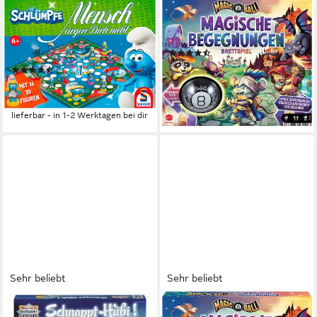
SCHMIDT SPIELE
MATTEL GAMES
Spiel Mensch ärgere Dich
Spiel Magic 8 Ball - Magische
nicht®, Die Schlümpfe,
Begegnungen, Familienspiel
(25)
Familienspiel
ab 24,98 €
UVP
31,99 €
(17)
ab 34,73 €
UVP
39,99 €
-22%
lieferbar - in 2-3 Werktagen bei dir
-13%
lieferbar - in 1-2 Werktagen bei dir
Sehr beliebt
Sehr beliebt
RAVENSBURGER
MATTEL GAMES