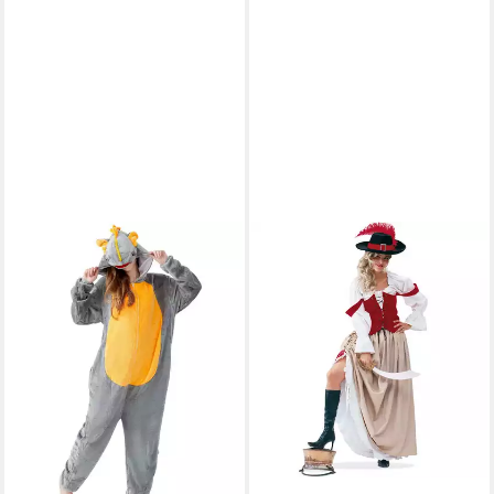
FRIES
Piraten-Kostüm Damen
Piratenbraut Piratin Kostüm
Karneval Fasching Halloween,
Hohe Qualität
39,99 €
UVP
49,99 €
-20%
lieferbar - in 6-7 Werktagen bei dir