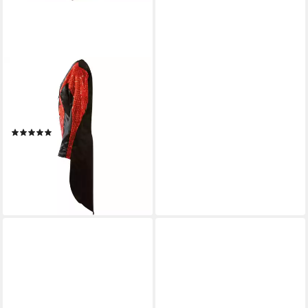
FRIES
Kostüm Damen Pailletten
Frack Jacke in Rot Gold oder
Silber Karneval, Hohe Qualität
(1)
24,99 €
UVP
39,99 €
-38%
lieferbar - in 6-7 Werktagen bei dir