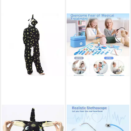
KATARA
POPOLIC
Partyanzug Einhörner
Spielzeug-Arztkoffer
Jumpsuit Onesie
Rollenspielspielzeug für