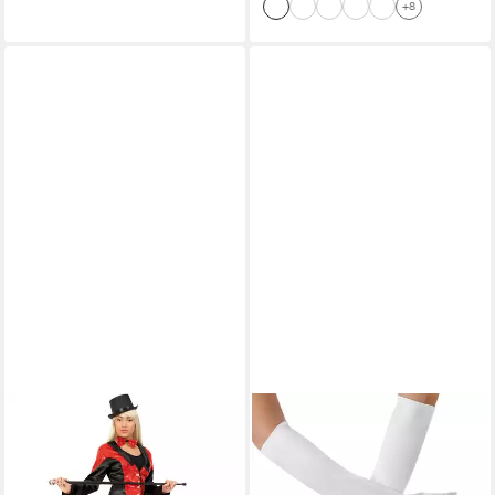
+8
DRESSFORFUN
Kostüm Faschingskleidung,
auch Maskeradenverkleidung,
in der Farbe weiß, Gr.