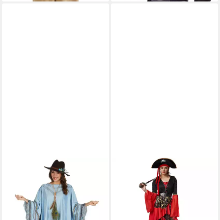
METAMORPH
Cowboy-Kostüm Poncho -
Fasching Karnevalskostüm
Herren Damen, Weckt den
Mex in Dir!