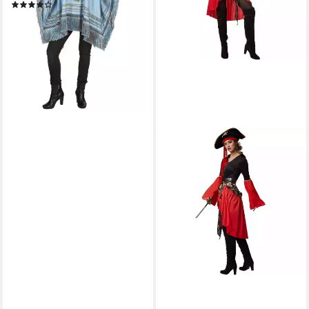
(6)
29,99 €
UVP
39,99 €
-25%
lieferbar - in 2-3 Werktagen bei dir