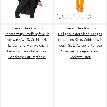
-38%
-61%
lieferbar - in 6-7 Werktagen bei dir
lieferbar - in 2-3 Werktagen bei dir
+10
dressforfun Kostüm
dressforfun Kostüm
Zebraanzug/Streifenpferd, in
Heilige/Unsterbliche, Langes
schwarz/weiß, Gr. M, Inkl.
bequemes Kleid, Goldenes, in
Handschuhe, Aus weichem
weiß, Gr. L, Aufgenähte rote
Fellimitat, Beinstulpen und
Schärpe, Bindegürtel mit
Ganzkörperstrumpfhose
Brokatmuster