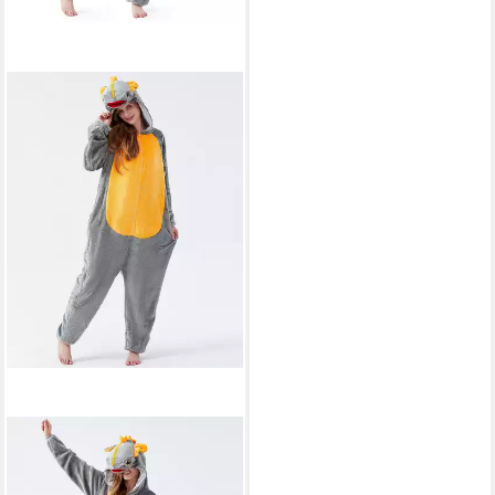
CORIMORI
Partyanzug Onesie
Ganzkörper Kostüm für