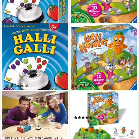
Sehr beliebt
Sehr beliebt
AMIGO
RAVENSBURGER
Spiel Halli Galli Auf die Glocke
Spiel Lotti Karotti, Kinderspiel,
fertig los, Kinderspiel
Made in Europe
(30)
(73)
ab 12,69 €
ab 20,14 €
UVP
14,99 €
UVP
29,99 €
-15%
-33%
lieferbar - in 3-4 Werktagen bei dir
lieferbar - in 1-2 Werktagen bei dir