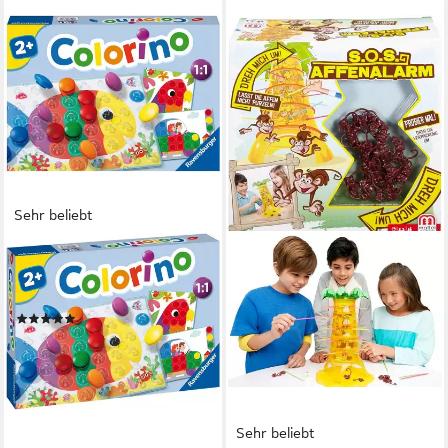
Sehr beliebt
RAVENSBURGER
Spiel Colorino, Steckspiel,
Made in Europe
(74)
ab 16,34 €
UVP
24,99 €
-35%
lieferbar - in 1-2 Werktagen bei dir
Sehr beliebt