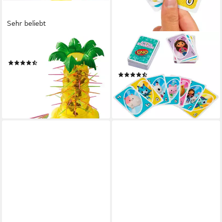
Sehr beliebt
MATTEL GAMES
MATTEL GAMES
Spiel S.O.S Affenalarm
Spiel UNO Gabby´s Dollhouse,
(241)
Kartenspiel
ab 17,87 €
UVP
25,99 €
(8)
ab 7,49 €
-31%
UVP
9,99 €
lieferbar - in 1-2 Werktagen bei dir
-25%
lieferbar - in 1-2 Werktagen bei dir