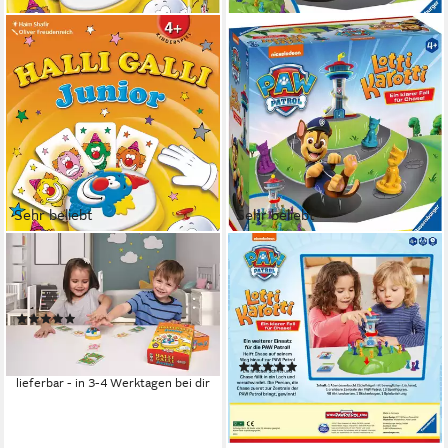
Sehr beliebt
Sehr beliebt
AMIGO
RAVENSBURGER
Spiel Halli Galli Junior,
Spiel PAW Patrol, Lotti Karotti,
Kinderspiel
Kinderspiel, Made in Germany;
(22)
FSC® - schützt Wald -
ab 12,48 €
UVP
14,99 €
weltweit
-17%
(117)
lieferbar - in 3-4 Werktagen bei dir
ab 22,29 €
UVP
32,99 €
-32%
lieferbar - in 1-2 Werktagen bei dir