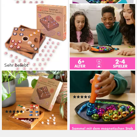
Sehr beliebt
LOGOPLAY
SPIN MASTER
Spiel Original Funny Pigz mit
Spiel Bellz (Relaunch),
Karton, Familienspiel, Original
Magnetspiel
(12)
Funny Pigz Lustiges
ab 14,29 €
UVP
17,99 €
Schweinchen-Würfelspiel aus
-21%
(23)
Holz &
lieferbar - in 1-2 Werktagen bei dir
33,99 €
lieferbar - in 3-4 Werktagen bei dir