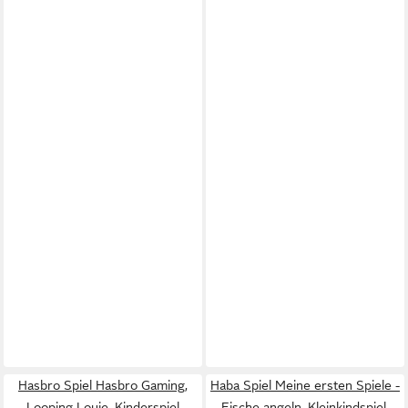
Hasbro Spiel Hasbro Gaming,
Haba Spiel Meine ersten Spiele -
Looping Louie, Kinderspiel
Fische angeln, Kleinkindspiel,