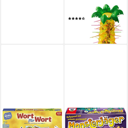
MATTEL GAMES
Spiel S.O.S Affenalarm
(241)
ab 17,87 €
UVP
25,99 €
-31%
lieferbar - in 1-2 Werktagen bei dir