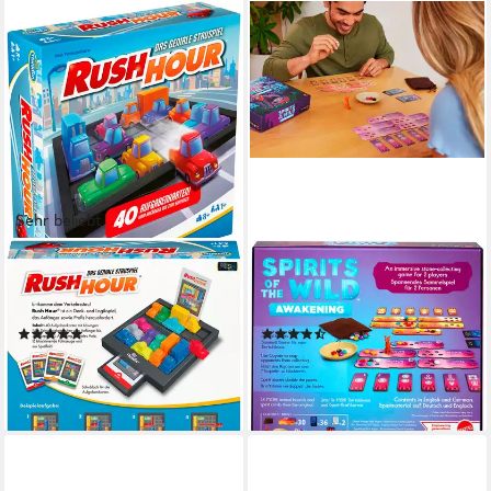
Sehr beliebt
THINKFUN®
MATTEL GAMES
Spiel Rush Hour®, Made in
Spiel Spirits of the Wild - The
Europe
Awakening (D), Sammelspiel
(23)
(2)
ab 14,79 €
ab 21,68 €
UVP
22,99 €
UVP
24,99 €
-36%
-13%
lieferbar - in 1-2 Werktagen bei dir
lieferbar - in 1-2 Werktagen bei dir