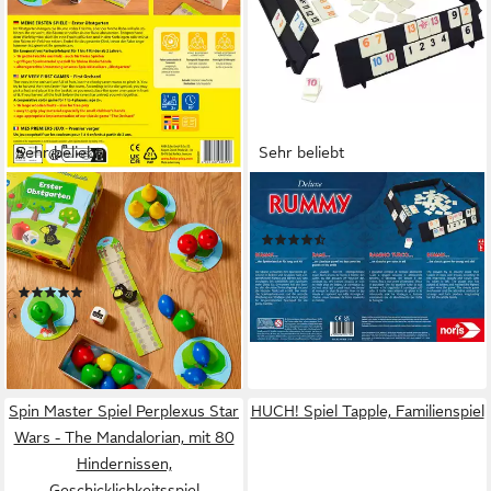
Sehr beliebt
Sehr beliebt
HABA
NORIS
Spiel Meine ersten Spiele -
Spiel Deluxe-Set Rummy
(132)
Erster Obstgarten,
ab 21,82 €
UVP
24,99 €
Würfelspiel, Made in Germany
-13%
(113)
lieferbar - in 1-2 Werktagen bei dir
ab 16,66 €
UVP
27,99 €
-40%
lieferbar - in 1-2 Werktagen bei dir
Spin Master Spiel Perplexus Star
HUCH! Spiel Tapple, Familienspiel
Wars - The Mandalorian, mit 80
Hindernissen,
Geschicklichkeitsspiel