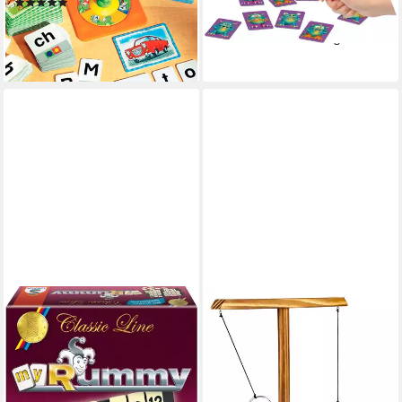
(117)
ab 24,29 €
UVP
26,99 €
-52%
lieferbar - in 1-2 Werktagen bei dir
-10%
lieferbar - in 2-3 Werktagen bei dir