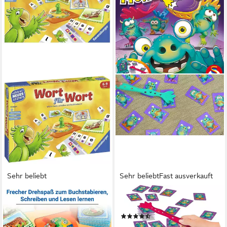
Sehr beliebt
Sehr beliebt
Fast ausverkauft
RAVENSBURGER
SCHMIDT SPIELE
Spiel Wort für Wort, Made in
Spiel Monsterjäger
(207)
Europe
ab 11,99 €
UVP
24,99 €